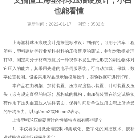
一文搞懂上海塑料球压痕硬度计，小白
也能看懂
更新时间：2022-01-17
浏览：3532次
上海塑料球压痕硬度计是按照标准设计制作的，可用于汽车工程
塑料，塑料建材等行业塑料材料的压痕硬度的测试，并能对数据处理
打印。测定高分子材料抵抗另一种视作不发生弹性形变的刚性物体对
它压入的能力，其采用先进的电子伺服系统，可自动加载，保载，数
字位置检测。设备采用彩晶显示触摸屏操作，实验数据可进行打印。
本产品在由机架、加荷装置、压痕深度指示装置、计时装置及压
头（嵌有规定直径的钢球）所构成的机构，由加荷装置在给定试验负
荷作用下压头垂直压入试样表面，保持时间后单位压痕面积上所承受
的平均压力。以kgf/mm2或N/ mm2表示。
上海塑料球压痕硬度计的性能特点都有哪些呢？
1、本仪器采用微处理控制和集成化、数字化的测控技术。按标
准试验流程进行程序化设定.