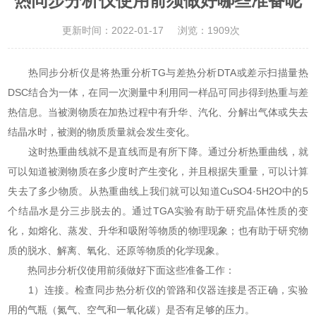
热同步分析仪使用前须做好哪些准备呢
更新时间：2022-01-17
浏览：1909次
热同步分析仪
是将热重分析TG与差热分析DTA或差示扫描量热
DSC结合为一体，在同一次测量中利用同一样品可同步得到热重与差
热信息。当被测物质在加热过程中有升华、汽化、分解出气体或失去
结晶水时，被测的物质质量就会发生变化。
这时热重曲线就不是直线而是有所下降。通过分析热重曲线，就
可以知道被测物质在多少度时产生变化，并且根据失重量，可以计算
失去了多少物质。从热重曲线上我们就可以知道CuSO4·5H2O中的5
个结晶水是分三步脱去的。通过TGA实验有助于研究晶体性质的变
化，如熔化、蒸发、升华和吸附等物质的物理现象；也有助于研究物
质的脱水、解离、氧化、还原等物质的化学现象。
热同步分析仪使用前须做好下面这些准备工作：
1）连接。检查同步热分析仪的管路和仪器连接是否正确，实验
用的气瓶（氮气、空气和一氧化碳）是否有足够的压力。