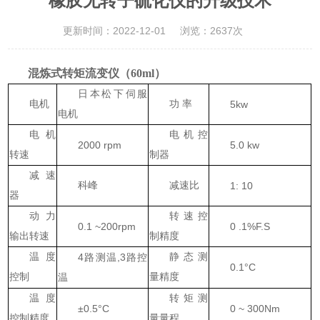
橡胶无转子硫化仪的升级技术
更新时间：2022-12-01
浏览：2637次
混炼式转矩流变仪（
60ml）
日本松下
伺服
电机
功
率
5kw
电机
电机
电机控
2
000
rpm
5.0 kw
转速
制器
减速
科峰
减速比
1:
10
器
动力
转速控
0.1 ~200rpm
0
.1%F.S
输出转速
制精度
温度
4
,
3
静态测
路测温
路控
0.1°C
控制
量精度
温
温度
转矩
测
±0.5°C
0 ~ 300Nm
控制精度
量量程