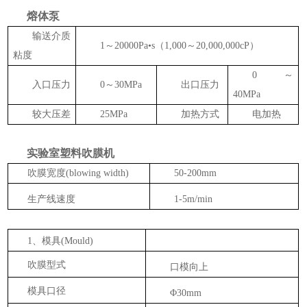
熔体泵
输送介质
1～20000Pa•s（1,000～20,000,000cP）
粘度
0～
入口压力
0～30MPa
出口压力
40MPa
较大压差
25MPa
加热方式
电加热
实验室塑料吹膜机
吹膜宽度
(blowing width)
50-200mm
生产线速度
1-5m/min
1、模具(Mould)
吹膜型式
口模向上
模具口径
Φ30mm