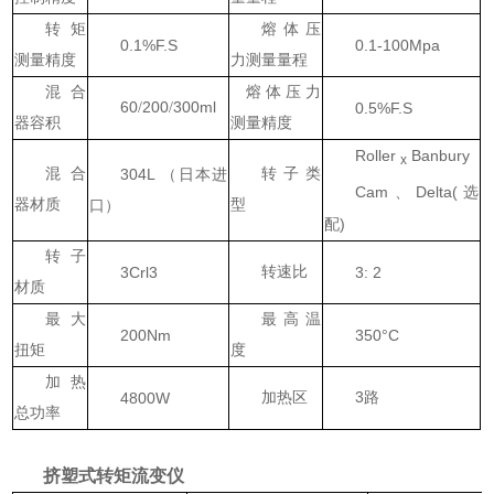
转矩
熔体
压
0.1%F.S
0.1-100Mpa
测量精度
力测量量程
混合
熔体
压力
60
200
300ml
/
/
0.5%F.S
器容积
测量精度
Roller
Banbury
x
混合
304L
转子类
（日本进
Cam
Delta(
、
选
器材质
型
口）
)
配
转子
3Crl3
转速比
3: 2
材质
最大
最高温
200Nm
350°C
扭矩
度
加热
3
4800W
加热区
路
总功率
挤塑式转矩流变仪