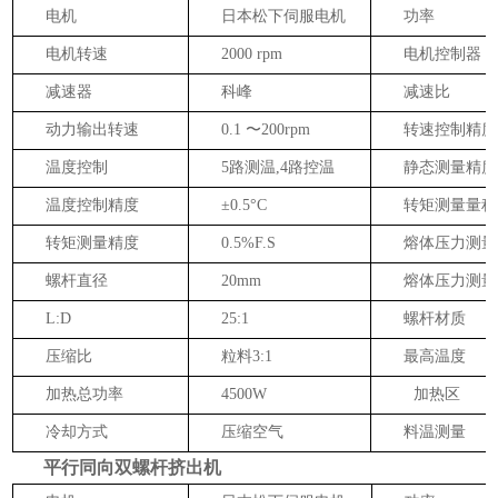
电机
日本松下
伺服电机
功率
电机转速
2000
rpm
电机控制器
减速器
科峰
减速比
动力输出转速
0.1
〜
200rpm
转速控制精度
温度控制
5路测温,4路控温
静态测量精度
温度控制精度
±0.5°C
转矩测量量程
转矩测量精度
0.5%F.S
熔
体压力测量
螺杆直径
20mm
熔
体压力测量
L:D
25:1
螺杆材质
压缩比
粒料
3:1
最高温度
加热总功率
4500W
加热区
冷却方式
压缩空气
料温测量
平行
同向
双螺杆挤出机