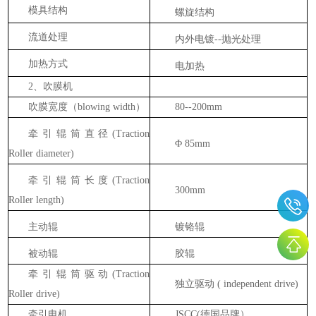
模具结构
螺旋结构
流道处理
内外电镀
--抛光处理
加热方式
电加热
2、吹膜机
吹膜宽度（
blowing width）
80--200mm
牵引辊筒直径
(Traction
Φ 85mm
Roller diameter)
牵引辊筒长度
(Traction
300mm
Roller length)
主动辊
镀铬辊
被动辊
胶辊
牵引辊筒驱动
(Traction
独立驱动
( independent drive)
Roller drive)
牵引电机
JSCC(德国品牌）