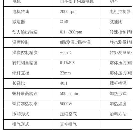
电机
日本松下
伺服电机
功率
电机转速
2000
rpm
电机控制器
减速器
科峰
减速比
动力输出转速
0.1 ~200rpm
转速控制精
温度控制
8路测温,7路控温
静态测量精
温度控制精度
±0.5°C
转矩
测量量
转矩测量精度
0.1%F.S
熔
体压力测
螺杆直径
22mm
熔
体压力测
长径比
40:1
螺杆槽深
螺杆最高转速
500
r
/
min
加热形式
螺筒加热功率
5000W
加热温度
冷却形式
压缩空气
加料方法
排气形式
真空排气