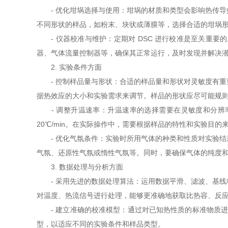
- 优化坩埚选择与使用：坩埚的材质和类型会影响热传导
不同形状的样品，如粉末、块状或薄膜等，选择合适的坩埚
- 仪器校准与维护：定期对 DSC 进行校准是至关重
器、气体流量控制器等，确保其正常运行，及时发现并解决
2. 实验条件方面
- 控制样品量与形状：合适的样品量和形状对灵敏度有重要影
据热效应的大小和实验需求来调节。样品的形状应尽可能规
- 调整升温速率：升温速率的选择需要在灵敏度和分辨率
20℃/min。在实际操作中，需要根据样品的特性和实验目
- 优化气氛条件：实验时所用气体的种类和性质对实验结
气氛、还原性气氛或惰性气氛等。同时，要确保气体的纯度
3. 数据处理与分析方面
- 采用先进的数据处理算法：运用数据平滑、滤波、基线
对温度、热流信号进行处理，能够更准确地获取比热容、反
- 建立准确的校准模型：通过对已知热性质的标准物质进
型，以适应不同的实验条件和样品类型。