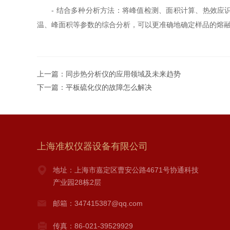
- 结合多种分析方法：将峰值检测、面积计算、热效应识
温、峰面积等参数的综合分析，可以更准确地确定样品的熔
上一篇：
同步热分析仪的应用领域及未来趋势
下一篇：
平板硫化仪的故障怎么解决
上海准权仪器设备有限公司
地址：上海市嘉定区曹安公路4671号协通科技
产业园28栋2层
邮箱：347415387@qq.com
传真：86-021-39529929