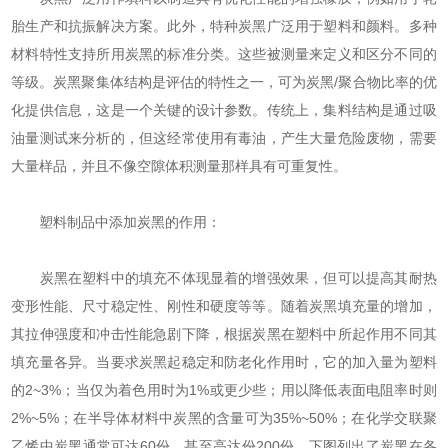
胎生产和抗振解决方案。此外，特种炭黑广泛用于塑料和颜料。多种
材料特性支持所用炭黑的标准分类。这些被测量来定义和区分不同的
等级。炭黑聚集体结构是评估的特性之一，可为炭黑/聚合物比率的优
化提供信息，这是一个关键的设计参数。传统上，集料结构是通过吸
油量测试来分析的，但这经常使用有毒油，产生大量危险废物，需要
大量样品，并且不像空隙体积测量那样具有可重复性。
塑料制品中添加炭黑的作用：
炭黑在塑料中的填充不体现显着的增强效果，但可以提高其耐热
变形性能、尺寸稳定性、刚性和硬度等等。随着炭黑填充量的增加，
其拉伸强度和冲击性能急剧下降，根据炭黑在塑料中所起作用不同其
填充量各异。当要求炭黑起稳定和防老化作用时，它的加入量为塑料
的2~3%；当仅为着色用时为1%或更少些；用以降低表面电阻率时则
2%~5%；在半导体材料中炭黑的含量可为35%~50%；在化学交联聚
乙烯中炭黑通常可达60份，甚至高达份200份。下图列出了炭黑在各