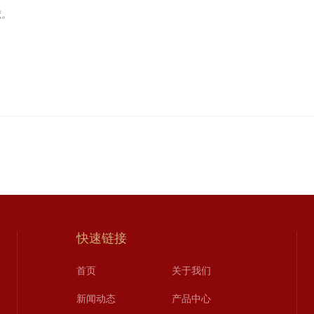
献。
快速链接
首页
关于我们
新闻动态
产品中心