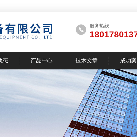
服务热线
180178013
动态
产品中心
技术文章
成功案