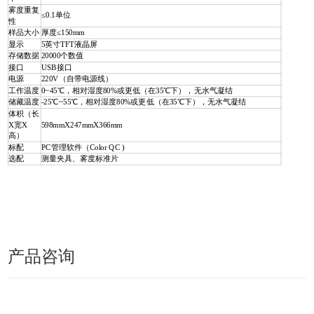
雾度重复
≤0.1单位
性
样品大小
厚度≤150mm
显示
5英寸TFT液晶屏
存储数据
20000个数值
接口
USB接口
电源
220V（自带电源线）
工作温度
0~45℃，相对湿度80%或更低（在35℃下），无水气凝结
储藏温度
-25℃~55℃，相对湿度80%或更低（在35℃下），无水气凝结
体积（长
X宽X
598mmX247mmX366mm
高）
标配
PC管理软件（Color QC )
选配
测量夹具、雾度标准片
产品咨询