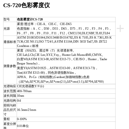
CS-720
色彩雾度仪
型号
色彩雾度计CS-720
+
雾度/透过率：CIE-A、CIE-C、CIE-D65
光源
色度指标：A，C，D50，D55，D65，D75，F1，F2，F3，F4，F5，
F6，F7，F8，F9，F10，F11，F12，CMF,U30,DLF,NBF,TL83,TL84
ASTM D1003/D1044,ISO13468/ISO14782,JIS K 7105,JIS K 7361,JIS K
7136,CIE N0.15,ISO 7724/1,ASTM E1164,DIN 5033 Teil7,JIS Z8722
遵循标准
Condition c 标准
雾度（HAZE)、透过率（T）光谱透射率,
CIE Lab,LCh,CIE Luv,XYZ,Yxy, , Hunter Lab MunsellMI,CMYK,
白度WI(ASTM E313-00,ASTM E313-73，CIE/ISO，Hunter，Taube
Berger Stensby)，
测量参数
黄度YI(ASTM D1925，ASTM E313-00，ASTM E313-73)，
Tint(ASTM E313-00)，同色异谱指数Milm，
APHA、Pt-Co（铂钴指数),Gardner(加德纳指数),色差
（ΔE*ab,ΔE*CH,ΔE*uv,ΔE*cmc(2:1),ΔE*cmc(1:1),ΔE*94,ΔE*00）
光谱响应
CIE光谱函数Y/V(λ)
波长范围
400-700nm
波长间隔
10nm
光路结构
0/d
照明与样
品孔径尺
16.5mm/21mm
寸
量程
0-100%
雾度分辨
0.01单位
率