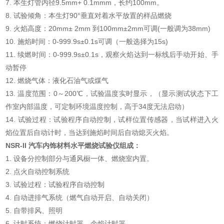
7. 本生灯管内径9.5mm+ 0.1mmm，长约100mm。
8. 试验倾角：本生灯90°垂直对着水平放置的样品燃烧
9. 火焰高度：20mm± 2mm 到100mm±2mm可调(一般调为38mm)
10. 施焰时间：0-999.9s±0.1s可调（一般选择为15s)
11. 续燃时间：0-999.9s±0.1s，观察火焰达到一标线后手动开始、手
动暂停
12. 燃烧气体：液化石油气或煤气
13. 温度范围：0～200℃，试验温度实时显示，（显示测试状态下工
作室内部温度，可定制环境温度控制，高于34度无法启动）
14. 试验过程：试验程序自动控制，试样位置传感器，当试样进入火
焰位置后自动计时，当达到施焰时间后自动熄灭火焰。
NSR-II
汽车内饰材料水平燃烧试验仪
组成：
1. 设备分控制部分与通风橱一体、燃烧室内置。
2. 点火自动控制系统
3. 试验过程：试验程序自动控制
4. 自动进排气系统（燃气自动开启、自动关闭）
5. 自带排风、照明
6. 计时系统：燃烧计时器、余焰计时器