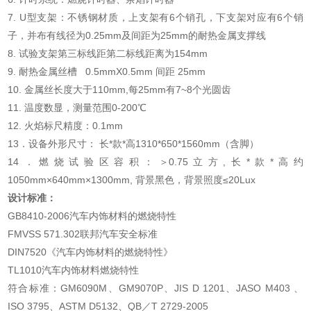
7. U型支架：不锈钢材质，上支架有6个销孔，下支架对应有6个销
子，并布有线径为0.25mm及间距为25mm的耐热金属支撑线
8. 试验支架第三标线距第二标线距离为154mm
9. 耐热金属丝槽 0.5mmX0.5mm 间距 25mm
10. 金属丝长度大于110mm,每25mm有7~8个光圆齿
11. 温度数显，测量范围0-200℃
12. 火焰标尺精度：0.1mm
13．设备外形尺寸： 长*款*高1310*650*1560mm（含脚）
14．燃烧试验区容积：＞0.75立方,长*款*高约
1050mm×640mm×1300mm, 背景黑色，背景照度≤20Lux
设计标准：
GB8410-2006汽车内饰材料的燃烧特性
FMVSS 571.302联邦汽车安全标准
DIN7520《汽车内饰材料的燃烧特性》
TL1010汽车内饰材料燃烧特性
符合标准：GM6090M、GM9070P、JIS D 1201、JASO M403 、
ISO 3795、ASTM D5132、QB／T 2729-2005