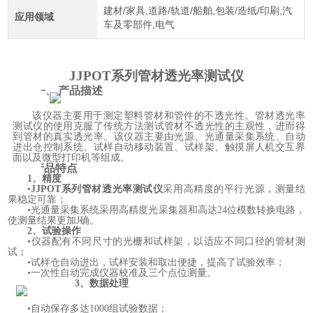
建材/家具,道路/轨道/船舶,包装/造纸/印刷,汽
应用领域
车及零部件,电气
JJPOT系列管材透光率测试仪
产品描述
一、
该仪器主要用于测定塑料管材和管件的不透光性。管材透光率
测试仪的使用克服了传统方法测试管材不透光性的主观性，进而得
到管材的真实透光率。该仪器主要由光源、光通量采集系统、自动
进出仓控制系统、试样自动移动装置、试样架、触摸屏人机交互界
面以及微型打印机等组成。
二、
产品特点
1、精度
•
JJPOT系列管材透光率测试仪
采用高精度的平行光源，测量结
果稳定可靠；
•光通量采集系统采用高精度光采集器和高达24位模数转换电路，
使测量结果更加J确。
2、试验操作
•仪器配有不同尺寸的光栅和试样架，以适应不同口径的管材测
试；
•试样仓自动进出，试样安装和取出便捷，提高了试验效率；
•一次性自动完成仪器校准及三个点位测量。
3、数据处理
•自动保存多达1000组试验数据；