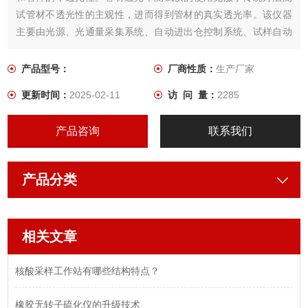
试管材不透光性的主观性，进而得到管材的真实透光率。该仪器
主要由光源、光通量采集系统、自动进出仓控制系统、试样自动
移动装置、试样架、触摸屏人机交互界面以及微型打印机等组
成。
产品型号：
厂商性质：
生产厂家
更新时间：
2025-02-11
访 问 量：
2285
产品咨询
联系我们
产品分类
相关文章
核酸采样工作站有哪些结构特点？
橡胶无转子硫化仪的升级技术