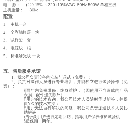
220+10%)VAC 50Hz 500W
电
源：
(220-15%
～
单相三线
30kg
主机重量：
配置
1、
主机一台；
2、
全彩触摸屏一块
3、
试样架一套
4、
电源线一根
5、
标准滤光块
一块
五、售后服务承诺
1、我公司负责设备的安装与调试（免费）；
2、负责对操作人员进行专业培训，并能独立进行试验操作（免
费）；
3、负责两年内免费维修，终身维护；（因使用不当造成的产品
毁损、配件遗失除外）
4、对于用户的技术咨询，我公司技术人员随时予以解答，并提
供Y久的技术支持；
5、对于用户无法自行解决的问题，我公司负责派遣技术人员协
助解决；
6、客服专员对用户进行定期回访，指导用户保养维护试验机；
7、产品质保期：两年。