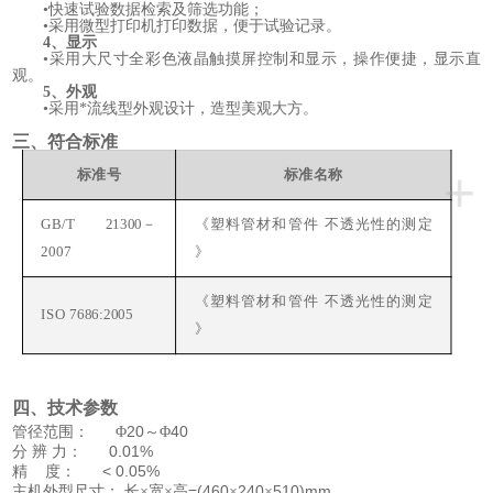
•快速试验数据检索及筛选功能；
•采用微型打印机打印数据，便于试验记录。
4、显示
•采用大尺寸全彩色液晶触摸屏控制和显示，操作便捷，显示直
观。
5、外观
•采用*流线型外观设计，造型美观大方。
三、符合标准
+
标准号
标准名称
GB/T 21300－
《塑料管材和管件 不透光性的测定
2007
》
《塑料管材和管件 不透光性的测定
ISO 7686:2005
》
四、技术参数
20
40
管径范围：
Φ
～Φ
0.01%
分
辨
力：
< 0.05%
精
度：
=(460
240
510)mm
主机外型尺寸：
长
×宽×高
×
×