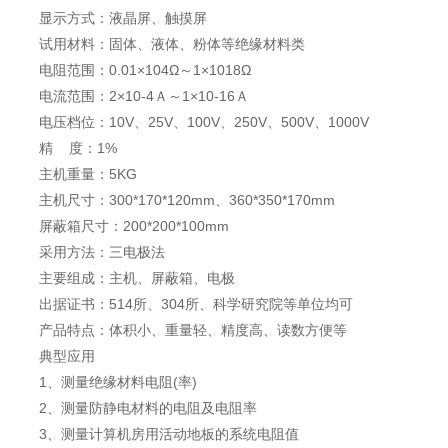
显示方式：液晶屏、触摸屏
试用材料：固体、液体、粉体等绝缘材料类
电阻范围：0.01×104Ω～1×1018Ω
电流范围：2×10-4Ａ～1×10-16Ａ
电压档位：10V、25V、100V、250V、500V、1000V
精 度：1%
主机重量：5KG
主机尺寸：300*170*120mm、360*350*170mm
屏蔽箱尺寸：200*200*100mm
采用方法：三电极法
主要组成：主机、屏蔽箱、电极
出据证书：514所、304所、科学研究院等单位均可
产品特点：体积小、重量轻、精度高、读数方便等
典型应用
1、测量绝缘材料电阻(率)
2、测量防静电材料的电阻及电阻率
3、测量计算机房用活动地板的系统电阻值