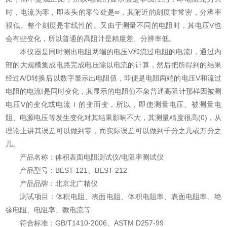
时，电流为零，即表头的零位处是∞，其附近的刻度非常密，分辨率
很低。整个刻度是非线性的。又由于测量不同的电阻时，其电压V也
会有些变化，所以普通的高阻计是精度差、分辨率低。
本仪器是同时测出电阻两端的电压V和流过电阻的电流I，通过内
部的大规模集成电路完成电压除以电流的计算，然后把所得到的结果
经过A/D转换后以数字显示出电阻值，即便是电阻两端的电压V和流过
电阻的电流I是同时变化，其显示的电阻值不象普通高阻计那样因被测
电压V的变化或电流Ｉ的变而变，所以，即使测量电压、被测量电
阻、电源电压等发生变化对其结果影响不大，其测量精度很高(0)，从
理论上讲其误差可以做到零，而实际误差可以做到千分之几或万分之
几。
产品名称：体积表面电阻测试仪/电阻率测试仪
产品型号：BEST-121、BEST-212
产品品牌：北京北广精仪
测试项目：体积电阻、表面电阻、体积电阻率、表面电阻率、绝
缘电阻、电阻率、微电流等
符合标准：GB/T1410-2006、ASTM D257-99