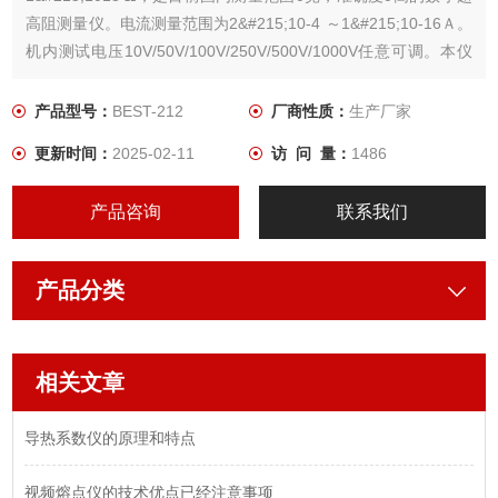
高阻测量仪。电流测量范围为2&#215;10-4 ～1&#215;10-16Ａ。
机内测试电压10V/50V/100V/250V/500V/1000V任意可调。本仪
器具有精度高、显示迅速、性好稳定、读数方便,适用于橡胶、塑
料、薄膜、地毯、织物及粉体、液体、及固体和膏体形状的各种
产品型号：
BEST-212
厂商性质：
生产厂家
更新时间：
2025-02-11
访 问 量：
1486
产品咨询
联系我们
产品分类
相关文章
导热系数仪的原理和特点
视频熔点仪的技术优点已经注意事项