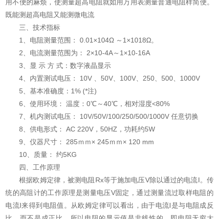
用不便的麻烦，使测量超高电阻就如用万用表测量普通电阻样简便。
既能测超高电阻又能测微电流
三、技术指标
1、电阻测量范围： 0.01×104Ω ～1×1018Ω。
2、电流测量范围为： 2×10-4A～1×10-16A
3、显 示 方 式：数字液晶显示
4、内置测试电压： 10V 、50V、100V、250、500、1000V
5、基本准确度：1% (*注)
6、使用环境： 温度：0℃～40℃，相对湿度<80%
7、机内测试电压： 10V/50V/100/250/500/1000V 任意切换
8、供电形式： AC 220V，50HZ，功耗约5W
9、仪器尺寸： 285ｍｍ× 245ｍｍ× 120 mm
10、质量： 约5KG
四、工作原理
根据欧姆定律，被测电阻Rx等于施加电压V除以通过的电流I。传
统的高阻计的工作原理是测量电压V固定，通过测量流过取样电阻的
电流I来得到电阻值。从欧姆定律可以看出，由于电流I是与电阻成反
比，而不是成正比，所以电阻的显示值是非线性的，即电阻无穷大