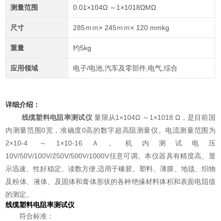
测量范围
0.01×104Ω ～1×1018ΩMΩ
尺寸
285ｍｍ× 245ｍｍ× 120 mmkg
重量
约5kg
应用领域
电子/电池,汽车及零部件,电气,综合
详细介绍：
线缆塑料电阻率测试仪
量限从1×104Ω ～1×1018 Ω，是目前国
内测量范围0宽，准确度0高的数字超高阻测量仪。电流测量范围为
2×10-4 ～1×10-16Ａ。机内测试电压
10V/50V/100V/250V/500V/1000V任意可调。本仪器具有精度高、显
示迅速、性好稳定、读数方便,适用于橡胶、塑料、薄膜、地毯、织物
及粉体、液体、及固体和膏体形状的各种绝缘材料体积和表面电阻值
的测定。
线缆塑料电阻率测试仪
符合标准：