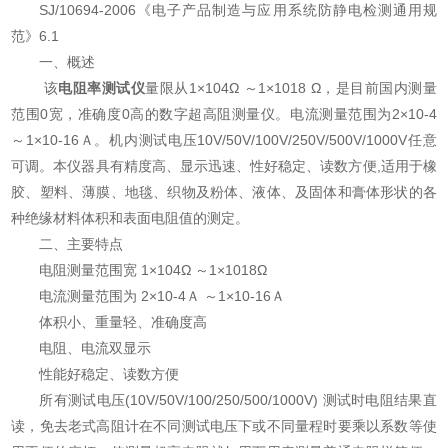
SJ/10694-2006《电子产品制造与应用系统防静电检测通用规
范》6.1
一、概述
该
电阻率测试仪
量限从1×104Ω ～1×1018 Ω，是目前国内测量
范围0宽，准确度0高的数字超高阻测量仪。电流测量范围为2×10-4
～1×10-16Ａ。机内测试电压10V/50V/100V/250V/500V/1000V任意
可调。本仪器具有精度高、显示迅速、性好稳定、读数方便,适用于橡
胶、塑料、薄膜、地毯、织物及粉体、液体、及固体和膏体形状的各
种绝缘材料体积和表面电阻值的测定。
二、主要特点
电阻测量范围宽 1×104Ω ～1×1018Ω
电流测量范围为 2×10-4Ａ ～1×10-16Ａ
体积小、重量轻、准确度高
电阻、电流双显示
性能好稳定、读数方便
所有测试电压(10V/50V/100/250/500/1000V) 测试时电阻结果直
读，免去老式高阻计在不同测试电压下或不同量程时要乘以系数等使