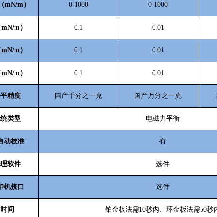
（mN/m）
0-1000
0-1000
mN/m）
0.1
0.01
mN/m）
0.1
0.01
mN/m）
0.1
0.01
天平精度
国产千分之一克
国产万分之一克
系统类型
电磁力平衡
自动校准
有
处理软件
选件
印机接口
选件
量时间
铂金板法需10秒内、环金板法需50秒