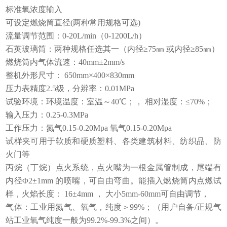
标准氧浓度输入
可设定燃烧筒直径
(两种常用规格可选)
流量调节范围：
0-20L/min（0-1200L/
h）
石英玻璃筒：两种规格任选其一（
内径
≥75㎜
或内径
≥
8
5㎜
）
燃烧筒内气体流速：
40mm±
2
mm/s
整机
外形尺寸：
650mm×400×830mm
压力表精度
2.5级
，
分辨率：
0.01MPa
试验环境：
环境温度：室温～
40℃；
，
相对湿度：
≤70%；
输入压力：
0.2
5
-0.3MPa
工作压力：
氮气
0.
15
-0.
20
Mpa
氧气
0.
15
-0.
20
Mpa
试样夹可用于软质和硬质塑料
、各类建筑材料、纺织品、防
火门等
丙烷（丁烷）点火系统，
点火嘴
为
一根金属管制成
，
尾端有
内径
Φ2±1mm 的喷嘴
，
可自由弯曲。
能插入燃烧筒内点燃试
样
，
火焰长度：
16±4mm ，
大小
5mm-60mm可自由调节
，
气体：
工业用氮气、氧气，纯度＞
99%；
（用户自备
/正规气
站工业氧气纯度一般为99.2%-99.3%之间
）
。