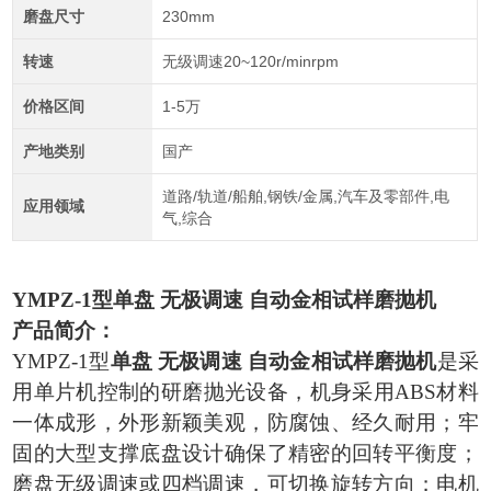
磨盘尺寸
230mm
转速
无级调速20~120r/minrpm
价格区间
1-5万
产地类别
国产
道路/轨道/船舶,钢铁/金属,汽车及零部件,电
应用领域
气,综合
YMPZ-1型
单盘 无极调速 自动金相试样磨抛机
产品简介：
YMPZ-1型
单盘 无极调速 自动金相试样磨抛机
是采
用单片机控制的研磨抛光设备，机身采用ABS材料
一体成形，外形新颖美观，防腐蚀、经久耐用；牢
固的大型支撑底盘设计确保了精密的回转平衡度；
磨盘无级调速或四档调速，可切换旋转方向；电机