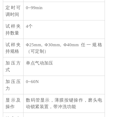
定时可
0~99min
调时间
试样夹
4个
持数量
试样夹
Φ25mm, Φ30mm, Φ40mm 任一规格
持规格
（可定制）
加压方
单点气动加压
式
加压压
0~60N
力
显示及
数码管显示，薄膜按键操作，磨头电
操作
动锁紧装置，带冲洗功能