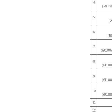
4
（Ø62
5
（2
6
（5
7
（Ø100
8
（Ø100
9
（Ø100
10
（Ø100
11
12