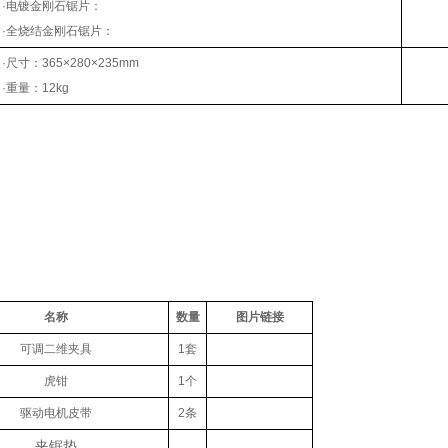
·电镀金刚石锯片：
·全烧结金刚石锯片：
·尺寸：365×280×235mm
·重量：12kg
名称
数量
图片链接
可调二维夹具
1套
虎钳
1个
驱动电机皮带
2条
夹锯垫