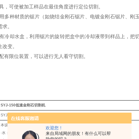
夹具，可使被加工样品在最佳角度进行定位切割。
配用多种材质的锯片（如烧结金刚石锯片、电镀金刚石锯片、刚
需求。
设有冷却水盒，利用锯片的旋转把盒中的冷却液带到样品上，把
生改变。
机配有限位装置，可以进行无人看守切割。
SYJ-150低速金刚石切割机
SYJ-150
本设备要求在海拔1000m以下，温度25℃±15℃，湿度55%Rh±10%Rh下使用。
欢迎您！
·水：设备配有自循环水槽（加注纯净水或者去离子水）
来自局域网的朋友！有什么可以帮