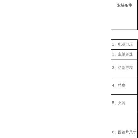
安装条
件
1、电源电压
2、主轴转速
3、切割行程
4、精度
5、夹具
6、圆锯片尺寸