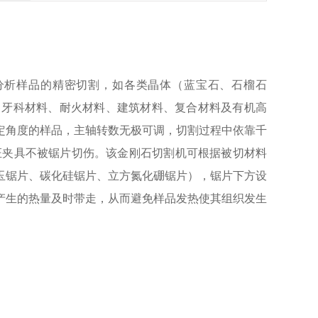
分析样品的精密切割，如各类晶体（蓝宝石、石榴石
、牙科材料、耐火材料、建筑材料、复合材料及有机高
定角度的样品，主轴转数无极可调，切割过程中依靠千
证夹具不被锯片切伤。该金刚石切割机可根据被切材料
玉锯片、碳化硅锯片、立方氮化硼锯片），锯片下方设
产生的热量及时带走，从而避免样品发热使其组织发生