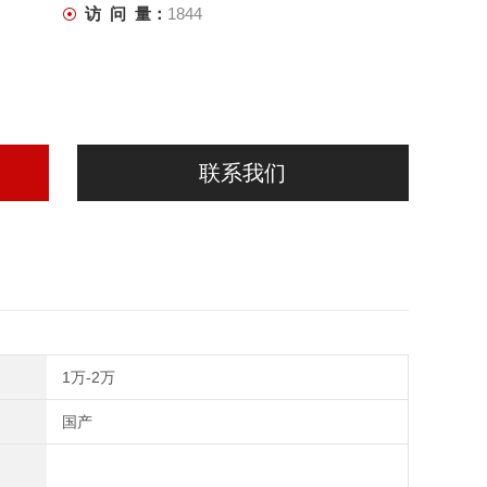
访 问 量：
1844
联系我们
1万-2万
国产