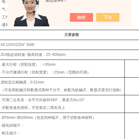
助您的吗？
·电：AC220V 50Hz，必须有良好接地
·气：无
·工作台：尺寸600mm×600mm×700mm，承重50kg以上
·通风装置：需要
主要参数
AC110V/220V 50W
ZUI低起动转速~最高转速：25~600rpm
·最大行程（切割深度）：≈35mm
·千分尺微调行程（切割宽度）：25mm（范围内可调）
进给定位精确度：0.01mm
（可采用机械式和数显式两种千分尺，标配为机械式，数显式需另行选购）
·可调二位夹具：水平方向旋转360°，垂直方向±15°
·并配有迷你虎钳，可安装在二维夹具上
·Ø76mm~Ø100mm（包含四种锯片，用于切割各种材料）
·碳化硅锯片：
·刚玉锯片：