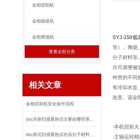
金相切割机
金相镶嵌机
金相磨抛机
SYJ-15
等）、陶瓷
查看全部分类
分子材料等
分尺调整被
种类的不同
相关文章
有冷却水盒
改变。该金
金相切割机安全操作流程
dsc示差扫描量热仪主要由哪些系统构成？
·本机扭矩
dsc差式扫描量热仪在高分子材料表征中的重要性
·主轴运转