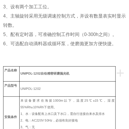
3、设有两个加工工位。
4、主轴旋转采用无级调速控制方式，并设有数显表实时显示
转数。
5、配有定时器，可准确控制工作时间（0-300h之间）。
6、可选配自动滴料器或循环泵，使磨抛更加方便快捷。
+
产品名称
UNIPOL-1202自动精密研磨抛光机
产品型号
UNIPOL-1202
本设备要求在海拔1000m以下，温度25℃±15℃，湿度
55%Rh±10%Rh下使用。
1、水：设备配有上水口及下水口，需自行连接自来水及排水
安装条
件
2、电：AC220V 50Hz，必须有良好接地
3、气：无