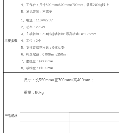
4、工作台：尺寸800mm×600mm×700mm，承重200kg以上
5、通风装置：不需要
1、电源：110V/220V
2、功率：275W
3、主轴转速：ZUI低起动转速~最高转速10~125rpm
主要参数
4、工位：2个
5、支撑臂摆动次数：0-9次/分
6、托盘端跳：0.008mm/250mm
7、磨抛盘：Ø300mm
8、载物盘：Ø105mm
尺寸：长550mm×宽700mm×高400mm；
重量：80kg
产品规格