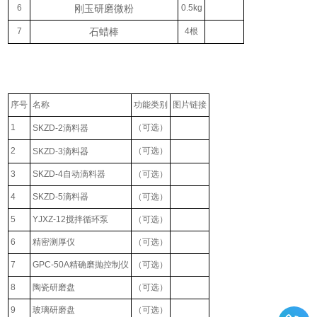
6
刚玉研磨微粉
0.5kg
7
石蜡棒
4根
序号
名称
功能类别
图片链接
1
（可选）
SKZD-2滴料器
2
（可选）
SKZD-3滴料器
3
SKZD-4自动滴料器
（可选）
4
SKZD-5滴料器
（可选）
5
YJXZ-12搅拌循环泵
（可选）
6
精密测厚仪
（可选）
7
GPC-50A精确磨抛控制仪
（可选）
8
陶瓷研磨盘
（可选）
9
玻璃研磨盘
（可选）