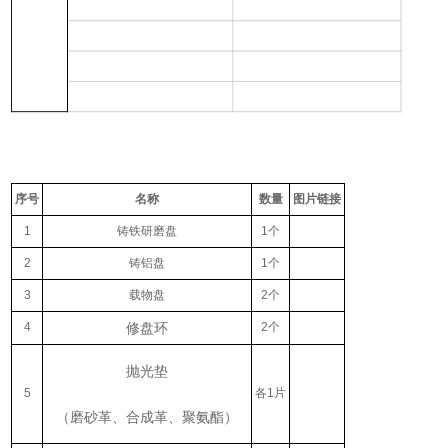
序号
名称
数量
图片链接
1
铸铁研磨盘
1个
2
铸铝盘
1个
3
载物盘
2个
4
修盘环
2个
抛光垫
5
各1片
（磨砂革、合成革、聚氨酯）