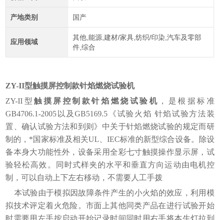
产地类别
国产
其他,能源,建材/家具,纺织/印染,汽车及零部
应用领域
件,综合
ZY-
II
型
触摸屏控制款针焰燃烧试验机
ZY-
II
型
触摸屏控制款针焰燃烧试验机
，是根据标准
GB4706.1-2005以及GB5169.5《试验火焰 针焰试验方法装
置、确认试验方法和到则》中关于针焰燃烧试验的规定而研
制的，*国家标准及相关UL、IEC标准的新型综合设备。除设
备本身大功能性外，设备采用全彩七寸触摸操作显示屏，试
验轻松高效。同时式样夹的水平和垂直方向运动由电机控
制，可以自动上下左右移动，不需要人工手拨
本试验由于模拟因故障条件产生的小火焰的效应，利用模
拟技术评定着火危险。市面上其他同类产品在进行试验开始
时需要用左手按启动开始记录时间同时用右手将本生灯拉到