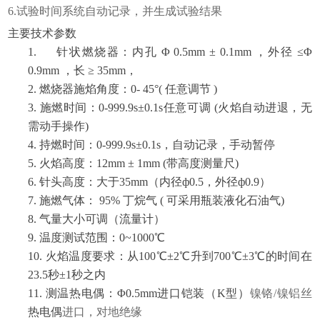
6.试验时间系统自动记录，并生成试验结果
主要技术参数
1. 针状燃烧器：内孔 Φ 0.5mm ± 0.1mm ，外径 ≤Φ
0.9mm ，长 ≥ 35mm，
2. 燃烧器施焰角度：0- 45°( 任意调节 )
3. 施燃时间：0-999.9s±0.1s任意可调 (火焰自动进退，无
需动手操作)
4. 持燃时间：0-999.9s±0.1s，自动记录，手动暂停
5. 火焰高度：12mm ± 1mm (带高度测量尺)
6. 针头高度：大于35mm（内径ф0.5，外径ф0.9）
7. 施燃气体： 95% 丁烷气 ( 可采用瓶装液化石油气)
8. 气量大小可调（流量计）
9. 温度测试范围：0~1000℃
10. 火焰温度要求：从100℃±2℃升到700℃±3℃的时间在
23.5秒±1秒之内
11. 测温热电偶：Φ0.5mm进口铠装（K型）
镍铬
/镍铝丝
热电偶
进口，对地绝缘