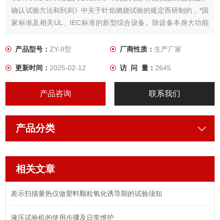
确认试验方法和到则》中关于针焰燃烧试验的规定而研制的，*国
家标准及相关UL、IEC标准的新型综合设备。除设备本身大功能
性外，设备采用全彩七寸触摸操作显示屏，试验轻松高效。
产品型号：
ZY-II型
厂商性质：
生产厂家
更新时间：
2025-02-12
访 问 量：
2645
产品咨询
联系我们
产品分类
相关文章
差示扫描量热仪做塑料颗粒氧化诱导期的试验须知
液压试验机的使用步骤及日常维护