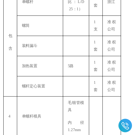
单螺杆
比：L/D
浙江
套
25：1）
1
准权
螺筒
支
公司
包
1
准权
装料漏斗
含
套
公司
1
1
准权
加热装置
5路
套
公司
1
准权
螺杆定心装置
套
公司
毛细管模
具
4
单螺杆模具
内径
1.27mm