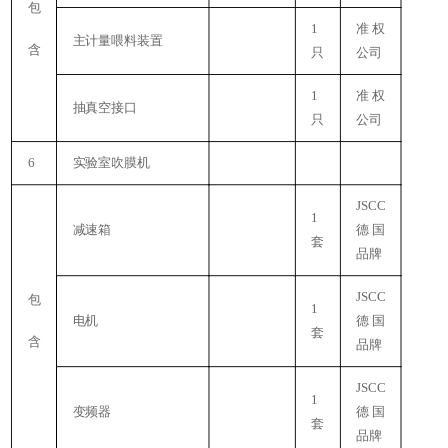
包
1
准权
主计量喂料装置
含
只
公司
1
准权
抽真空接口
只
公司
2
6
实验室吹膜机
JSCC
1
减速箱
德国
套
品牌
JSCC
包
1
电机
德国
套
含
品牌
JSCC
1
变频器
德国
套
品牌