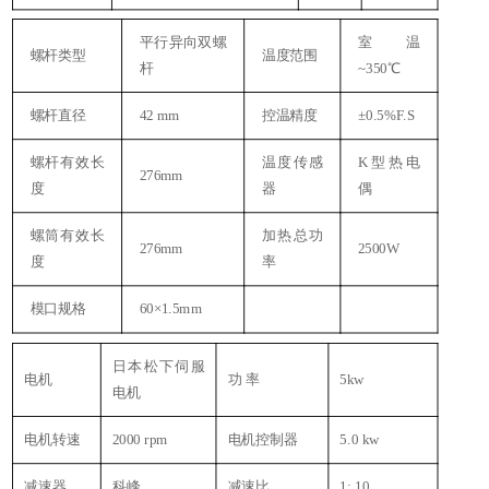
平行异向双螺
室温
螺杆类型
温度范围
杆
~350℃
螺杆直径
42 mm
控温精度
±0.5%F.S
螺杆有效长
温度传感
K型热电
276mm
度
器
偶
螺筒有效长
加热总功
276mm
2500W
度
率
模口规格
60×1.5mm
日本松下伺服
电机
功 率
5kw
电机
电机转速
2000 rpm
电机控制器
5.0 kw
减速器
科峰
减速比
1: 10