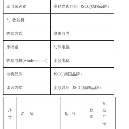
牵引减速箱
高精度齿轮箱--JSCC(德国品牌）
3、收卷机
收卷方式
摩擦收卷
摩擦辊
防静电辊
收卷电机(winder motor)
变频电机
电机品牌
JSCC(德国品牌）
调速方式
变频调速--JSCC(德国品牌）
制
序
数
造
名 称
型 号
号
量
厂
家