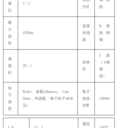
加热
电加
速
3：2
方式
热
比
最
温度
K 类
大
250Nm
传感
热电
扭
器
偶
矩
3路
减
加热
（4路
速
20：1
区
测
比
温）
转
Roller、标配(Banbury、Cam、
每片
子
Delta，等选配，每个转子4000
加热
1000W
类
元)
功率
型
最高
L:D
25：1
350℃