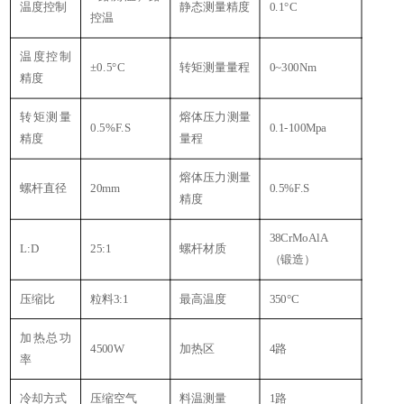
温度控制
静态测量精度
0.1°C
控温
温度控制
±0.5°C
转矩测量量程
0~300Nm
精度
转矩测量
熔体压力测量
0.5%F.S
0.1-100Mpa
精度
量程
熔体压力测量
螺杆直径
20mm
0.5%F.S
精度
38CrMoAlA
L:D
25:1
螺杆材质
（锻造）
压缩比
粒料3:1
最高温度
350°C
加热总功
4500W
加热区
4路
率
冷却方式
压缩空气
料温测量
1路