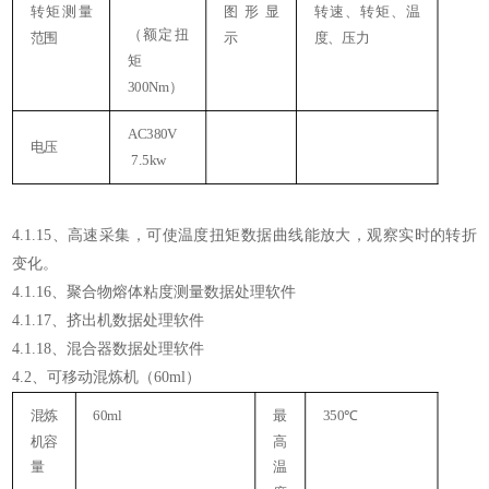
转矩测量
图形显
转速、转矩、温
（额定扭
范围
示
度、压力
矩
300Nm）
AC380V
电压
7.5kw
4.1.15、高速采集，可使温度扭矩数据曲线能放大，观察实时的转折
变化。
4.1.16、聚合物熔体粘度测量数据处理软件
4.1.17、挤出机数据处理软件
4.1.18、混合器数据处理软件
4.2、可移动混炼机（60ml）
混炼
60ml
最
350℃
4
机容
高
量
温