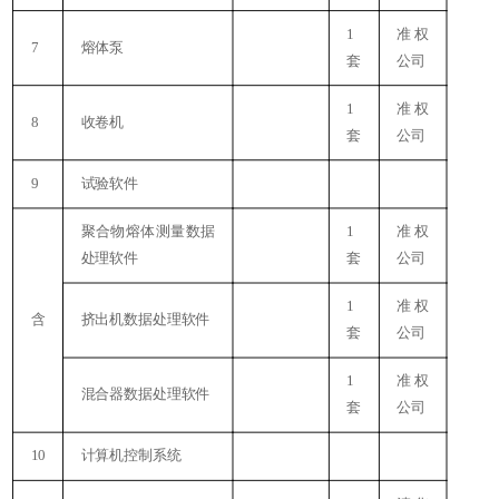
1
准权
7
熔体泵
套
公司
1
准权
8
收卷机
套
公司
3
9
试验软件
聚合物熔体测量数据
1
准权
处理软件
套
公司
1
准权
含
挤出机数据处理软件
套
公司
1
准权
混合器数据处理软件
套
公司
10
计算机控制系统