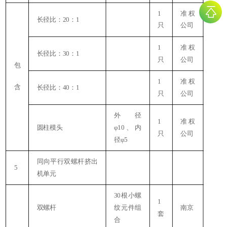
1
准权
长径比：20：1
只
公司
1
准权
长径比：30：1
只
公司
包
1
准权
含
长径比：40：1
只
公司
外径
1
准权
圆柱模头
φ10、内
只
公司
径φ5
同向平行双螺杆挤出
5
机单元
30根小螺
1
双螺杆
纹元件组
南京
套
合