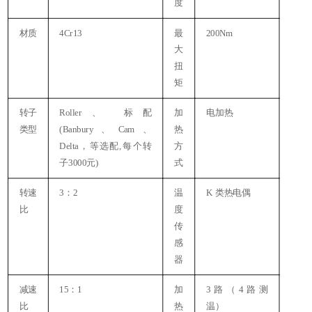
度
材质
4Cr13
最
200Nm
大
扭
矩
（
转子
Roller、 标配
加
电加热
类型
(Banbury、Cam、
热
Delta，等选配,每个转
方
子3000元)
式
4
转速
3：2
温
K 类热电偶
比
度
传
感
器
减速
15：1
加
3路（4路测
比
热
温）