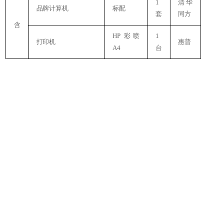
1
清华
品牌计算机
标配
套
同方
含
HP彩喷
1
打印机
惠普
A4
台