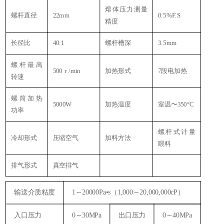
熔体压力测量
螺杆直径
22mm
0.5%F.S
精度
长径比
40:1
螺杆槽深
3.5mm
螺杆最高
500 r /min
加热形式
7段电加热
转速
式
螺筒加热
5000W
加热温度
室温〜350°C
功率
螺杆式计量
冷却形式
压缩空气
加料方法
喂料
排气形式
真空排气
输送介质粘度
1～20000Pa•s（1,000～20,000,000cP）
入口压力
0～30MPa
出口压力
0～40MPa