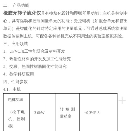
二、 产品功能
橡胶无转子硫化仪
具有模块化设计和即联即用功能：主机是控制中
心，具有驱动和控制测量单元的功能；受控辅机（如混合单元和挤出
单元）是智能化的针对特定应用的测量单元，可通过总线系统将测量
数据传输到主机。可配备各种辅机完成不同用途的实验室模拟实验。
三、应用领域
1、UPVC加工性能研究及材料开发
2、热塑性材料的开发及加工性能研究
3、交联、热固性树脂固化性能研究
4、教学科研应用
四、性能参数
4.1、主机
+
电机功率
转矩测
（松下电
3.0kW
±0.3%F.S.
量精度
机、控制
器）
4