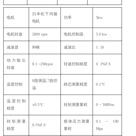
日本松下伺服
电机
功率
5kw
电机
电机转速
2000 rpm
电机控制器
5.0 kw
减速器
科峰
减速比
1: 10
动力输出
0.1 ~200rpm
转速控制精度
0 .1%F.S
转速
8路测温,7路控
温度控制
静态测量精度
0.1°C
温
温度控制
±0.5°C
转矩测量量程
0 ~ 300Nm
精度
转矩测量
熔体压力测量
0.1 ~ 100
0.1%F.S
精度
量程
Mpa