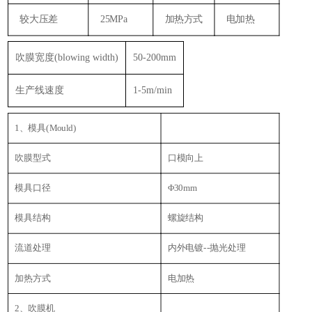
Z
较大压差
25MPa
加热方式
电加热
吹膜宽度(blowing width)
50-200mm
生产线速度
1-5m/min
1、模具(Mould)
吹膜型式
口模向上
模具口径
Φ30mm
模具结构
螺旋结构
流道处理
内外电镀--抛光处理
加热方式
电加热
2、吹膜机