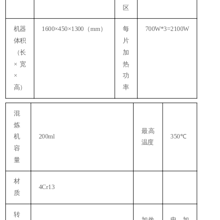
区
机器
1600×450×1300（mm）
每
700W*3=2100W
3
体积
片
4
（长
加
×宽
热
×
功
高）
率
混
炼
最高
机
200ml
350℃
温度
容
量
材
4Cr13
质
转