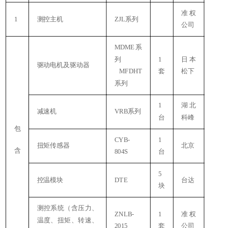
准权
1
测控主机
ZJL系列
公司
MDME系
列
1
日本
驱动电机及驱动器
MFDHT
套
松下
系列
1
湖北
减速机
VRB系列
台
科峰
包
CYB-
1
扭矩传感器
北京
含
804S
台
5
控温模块
DTE
台达
块
测控系统（含压力、
ZNLB-
1
准权
温度、扭矩、转速、
2015
套
公司