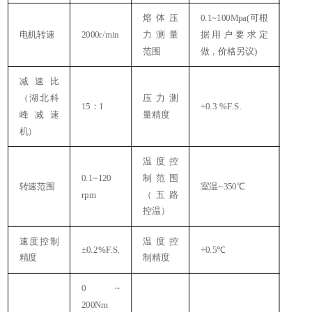
熔体压
0.1~100Mpa(可根
电机转速
2000r/min
力测量
据用户要求定
范围
做，价格另议)
减速比
（湖北科
压力测
15：1
+0.3 %F.S.
峰减速
量精度
5
机）
温度控
0.1~120
制范围
转速范围
室温~350℃
rpm
（五路
控温）
速度控制
温度控
±0.2%F.S.
+0.5℃
精度
制精度
0 ~
200Nm