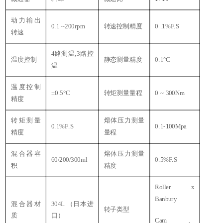
动力输出
0.1 ~200rpm
转速控制精度
0 .1%F.S
转速
4路测温,3路控
温度控制
静态测量精度
0.1°C
温
温度控制
±0.5°C
转矩测量量程
0 ~ 300Nm
精度
转矩测量
熔体压力测量
0.1%F.S
0.1-100Mpa
精度
量程
混合器容
熔体压力测量
60/200/300ml
0.5%F.S
积
精度
Roller x
Banbury
混合器材
304L （日本进
转子类型
质
口）
Cam、