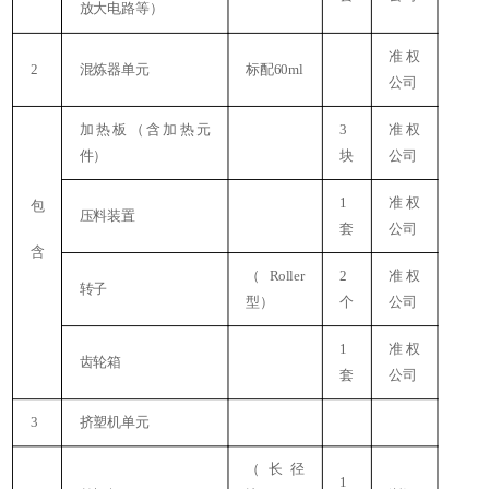
放大电路等）
准权
2
混炼器单元
标配60ml
公司
加热板（含加热元
3
准权
件）
块
公司
1
准权
包
压料装置
套
公司
含
（Roller
2
准权
转子
型）
个
公司
1
准权
齿轮箱
套
公司
3
挤塑机单元
（长径
1