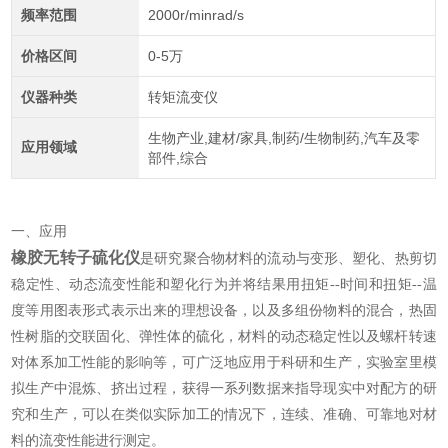
频率范围
2000r/minrad/s
价格区间
0-5万
仪器种类
转矩流变仪
生物产业,建材/家具,制药/生物制药,汽车及零
应用领域
部件,综合
一、应用
橡胶无转子硫化仪
是研究聚合物材料的流动与变形、塑化、热剪切
稳定性、动态流变性能和塑化行为并将结果用扭矩--时间和扭矩--温
度等用图表形式表示出来的理想设备，以及多组份物料的混合，热固
性树脂的交联固化、弹性体的硫化，材料的动态稳定性以及螺杆转速
对体系加工性能的影响等，可广泛地应用于科研和生产，实验室里模
拟生产中混炼、挤出过程，获得一系列数据来指导现实中对配方的研
究和生产，可以在类似实际加工的情况下，连续、准确、可靠地对材
料的流变性能进行测定。