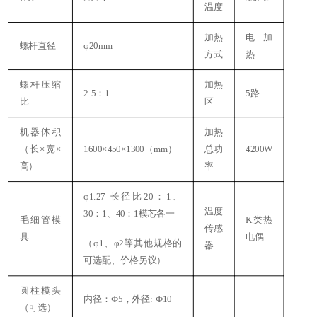
温度
加热
电加
（
螺杆直径
φ20mm
方式
热
螺杆压缩
加热
2.5：1
5路
比
区
机器体积
加热
（长×宽×
1600×450×1300（mm）
总功
4200W
高）
率
φ1.27 长径比20：1、
温度
30：1、40：1模芯各一
毛细管模
K类热
传感
具
电偶
（φ1、φ2等其他规格的
器
可选配、价格另议）
圆柱模头
内径：Ф5，外径: Ф10
（可选）