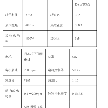
Delta(选配)
转子材质
3Crl3
转速比
3: 2
1
最大扭矩
200Nm
最高温度
350°C
加热总功
4800W
加热区
3路
率
日本松下伺服
电机
功率
5kw
电机
电机转速
2000 rpm
电机控制器
5.0 kw
减速器
科峰
减速比
1: 10
动力输出
0.1 〜200rpm
转速控制精度
0 1%F.S
转速
5路测温,4路