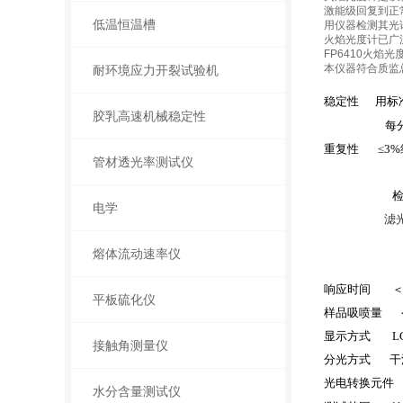
激能级回复到正
低温恒温槽
用仪器检测其光
火焰光度计已广
FP6410火焰
本仪器符合质监总
耐环境应力开裂试验机
稳定性
用标
胶乳高速机械稳定性
每
重复性
≤
3%
管材透光率测试仪
N
检
电学
滤
熔体流动速率仪
响应时间
平板硫化仪
样品吸喷量
显示方式
L
接触角测量仪
分光方式
干
光电转换元件
水分含量测试仪