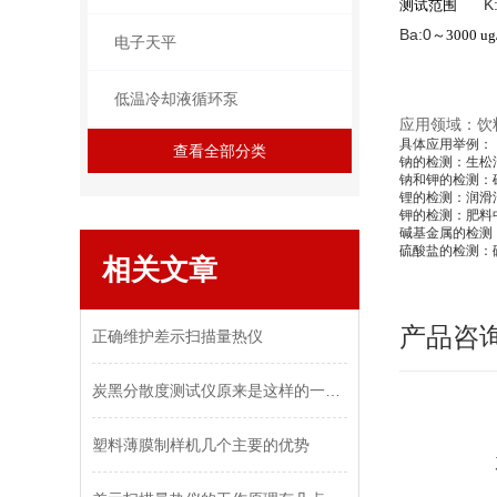
K
测试范围
Ba:
0
～
3000 ug
电子天平
低温冷却液循环泵
应用领域：饮
具体应用举例：
查看全部分类
钠的检测：生松
钠和钾的检测：
锂的检测：润滑
钾的检测：肥料
碱基金属的检测
硫酸盐的检测：
相关文章
产品咨
正确维护差示扫描量热仪
炭黑分散度测试仪原来是这样的一款产品
塑料薄膜制样机几个主要的优势