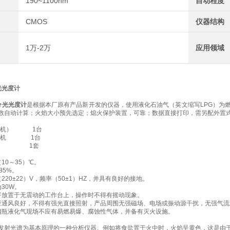
190~1100nm
自动程度
CMOS
仪器结构
1万-2万
应用领域
光光度计
分光光度计
是根据本厂原有产品新开发的仪器
，使用液化石油气（英文缩写LPG）为
数自动计算；火焰大小预先选定；熄火保护装置，可靠；数据直接打印，需另配外置
主机） 1台
缩机 1台
备件 1套
10～35）℃。
85%。
20±22）V，频率（50±1）HZ，并具有良好的接地。
30W。
放置于无震动的工作台上，操作时不得有摇动现象。
通风良好，不得有强光直接照射，产品周围无强磁场、电场或振动源干扰，无强气流
瓶液化气现场不应有易燃易爆、腐蚀性气体，并备有灭火设施。
发射光谱为基本原理的一种分析仪器。例如将食盐置于火中时，火焰呈黄色，这是由