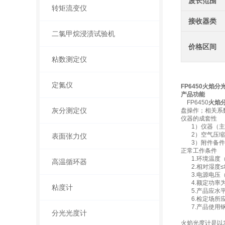
波长范围
转矩流变仪
接收器类
二氯甲烷浸渍试验机
价格区间
粘数测定仪
定氮仪
FP6450
火焰分
产品功能
FP6450
火焰
灰分测定仪
盘操作；相关系
仪器的成套性
1）仪器（
2）空气压
表面张力仪
3）附件
正常工作条件
1.环境温度（
高温循环器
2.相对湿度≤
3.电源电压（2
4.额定功率为
粘度计
5.产品应水平
6.检定场所应
7.产品使用钢
分光光度计
火焰光度计是以