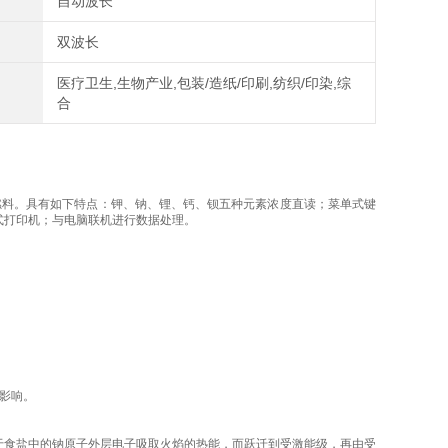
自动波长
双波长
医疗卫生,生物产业,包装/造纸/印刷,纺织/印染,综
合
燃料。具有如下特点：钾、钠、锂、钙、钡五种元素浓度直读；菜单式键
式打印机；与电脑联机进行数据处理。
影响。
于食盐中的钠原子外层电子吸取火焰的热能，而跃迁到受激能级，再由受