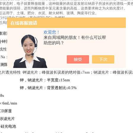
常状态时，电子就要释放能量，这种能量的表征是发射出钠原子所波长的光谱线—黄色
谱能量的强弱，进而判断物质中某元素含量的高低，这类要求称之为火焰光度计。
泛运用于、土壤。肥分、水泥、耐火材料、玻璃、陶瓷等行业。
光度计以液化石油气（英文缩写LPG）为燃料。
局的《JJG630-2007火焰光度计》计量检定规程的各项要求。
欢迎您！
准溶液连续进样，
15s
内仪器示值的相对最大变化量≤
3%
来自局域网的朋友！有什么可以帮
分钟测
1
次，共测定
6
次，仪器示值的相对最大变化量≤
15%
助您的吗？
线性误差
K
：≤
0.005mmol/L
（
0.0100-0.0800
）
mmol/L
；
a
：≤
0.03mmol/L
（
0.0500-0.400
）
mmol/L
；
测限
K
：≤
0.004mmol/L
；
Na
：≤
0.008mmol/L
；
Li
光片透光特性
钾滤光片；峰值波长误差的绝对值≤
7nm
；钠滤光片：峰值波长误
钾，钠滤光片：半宽度≤
15nm
钾，钠滤光片：背景透射比≤
0.5%
＜
8s
＜
6mL/min
CD
屏显
涉滤光片
硅光电池