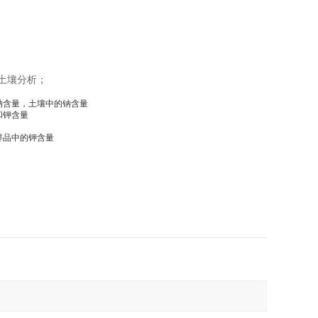
土壤分析；
钠含量，土壤中的钠含量
和钾含量
样品中的钾含量