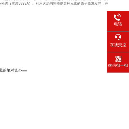
光谱（主波5893A）。利用火焰的热能使某种元素的原子激发发光，并
电话
在线交流
微信扫一扫
差的绝对值≤
5nm