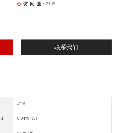
访 问 量：
2139
联系我们
1nm
.)
0.04%T%T