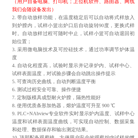
（用户自备电脑、打印机；上位机软件、路由器、网线
我们会随设备发出）
2.
带自动放样功能，在
温度稳定后可以自动将式样放入
到炉膛内，试样小篮出炉口后自动旋转
90度，更换式样
时。自动放样过程可随时中止，试样小篮可自动退回初
始位置；
3.
采用微电脑技术及可控硅技术，通过功率调节炉体温
度
4.
自动化程度高，试验时显示并记录炉内、试样中心、
试样表面温度，对试验步骤会自动跳出操作提示
5.
可查询历史曲线，自动判断温度平衡
6.
测试过程安全可靠、操作便捷
7.
定制版模具成型耐火炉膛，隔热性能好
8.
使用优质条形加热器，熔炉温度可升至
900 ℃
9.
PLC+NAbview专业软件实时显示炉内温度、试样中心
温度和试样表面温度曲线，可实现自动控制、数据采集
和处理、数据保存和输出测定结果。
10.
顶部配备观察镜，方便用户安全的观察炉内试样的燃