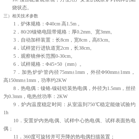
烧状态。
三）相关技术参数
1．
炉体规格：
Φ40cm 高1.5m 。
2．
80/20镍铬电阻带规格：厚0.2mm、宽3mm。
3．
自动加样装置：长
8cm，宽8cm，高83cm。
4．
试样篮行进轨道宽
2cm，长38cm。
5．
观察镜伸长范围
0-30cm。
6．
试样规格：
Φ45×50（mm）。
7．
加热炉炉管内径
75mm±1mm，外径Φ90mm±1mm，
高150mm±1mm，功率约2KW
8．
热电偶：镍铬
-镍硅铠装热电偶，外径为1.5mm，丝径
为0.3mm，电热丝功率：2KW
9．
炉内温度稳定时间：从室温到
750℃稳定能做试验约
1h
10．
安置炉内热电偶、试样中心热电偶、试样表面热电
偶；
11．
360度可旋转并可升降的热电偶扫描装置；