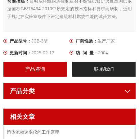
简要描述：
自动放样触摸屏控制建材不燃性试验炉火反应测试依
据国标GB/T5464-2010中所规定的技术指标和要求而研制，适用
于规定在实验室条件下评定建筑材料燃烧性能的试验方法。
产品型号：
JCB-3型
厂商性质：
生产厂家
更新时间：
2025-02-13
访 问 量：
2004
产品咨询
联系我们
产品分类
相关文章
熔体流动速率仪的工作原理