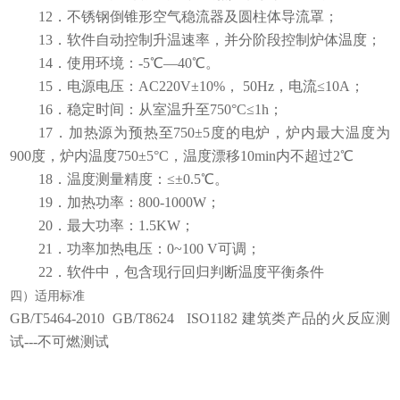
12．
不锈钢倒锥形空气稳流器及圆柱体导流罩；
13．
软件自动控制升温速率，并分阶段控制炉体温度；
14．
使用环境：
-5℃—40℃。
15．
电源电压：
AC220V±10%， 50Hz，电流≤10A；
16．
稳定时间：从室温升至
750°C≤1h；
17．
加热源为预热至
750±5度的电炉，炉内最大温度为
900度，炉内温度750±5°C，温度漂移10min内不超过2℃
18．
温度测量精度：
≤±0.5℃。
19．
加热功率：
800-1000W；
20．
最大功率：
1.5KW；
21．
功率加热电压：
0~100 V可调；
22．
软件中，包含现行回归判断温度平衡条件
四）适用标准
GB/T5464-2010 GB/T8624 ISO1182
建筑类产品的火反应测
试
---不可燃测试