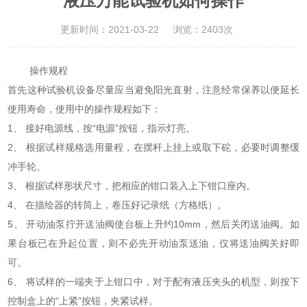
液压万能试验机如何操作
更新时间：2021-03-22
浏览：2403次
操作规程
首先这种试验机设备尽量应当避免阳光直射，注意经常保养以便延长
使用寿命，使用中的操作规程如下：
1、 接好电源线，按“电源”按钮，指示灯亮。
2、 根据试样规格选用量程，在摆杆上挂上或取下砣，必要时调整缓
冲手轮。
3、 根据试样形状尺寸，把相应的钳口装入上下钳口座内。
4、 在描绘器的转筒上，卷压好记录纸（方格纸）。
5、 开动油泵拧开送油阀使台板上升约10mm，然后关闭送油阀。如
果台板已在升起位置，则不必先开动油泵送油，仅将送油阀关好即
可。
6、 将试样的一端夹于上钳口中，对于配有液压夹头的机型，则按下
控制盒上的“上紧”按钮，夹紧试样。