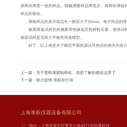
择两块厚度一致的样品，精确测量样品厚度后，将两块薄板
样品所吸收。
薄板样品的直径或边长一般应大于50mm。每片样品的厚度
被测薄板试样的外侧要用绝缘低导热材料压紧，使得试样四
假设试样是无限大平板热传递模型。
好了，以上便是关于瞬态平面热源法导热仪的相关内容介
上一篇：
关于塑料薄膜制样机，你想了解的都在这里了
下一篇：
助力疫情 准权在行动
上海准权仪器设备有限公司
地址：上海市嘉定区曹安公路4671号协通科技