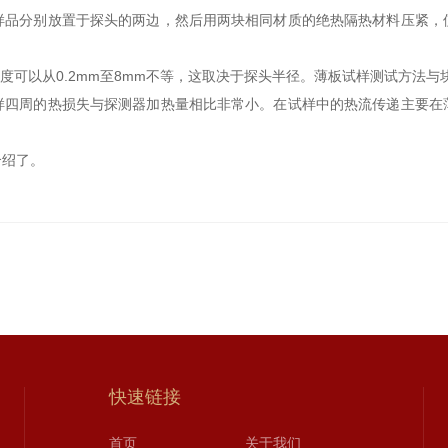
样品分别放置于探头的两边，然后用两块相同材质的绝热隔热材料压紧，
可以从0.2mm至8mm不等，这取决于探头半径。薄板试样测试方法与
周的热损失与探测器加热量相比非常小。在试样中的热流传递主要在
绍了。
快速链接
首页
关于我们