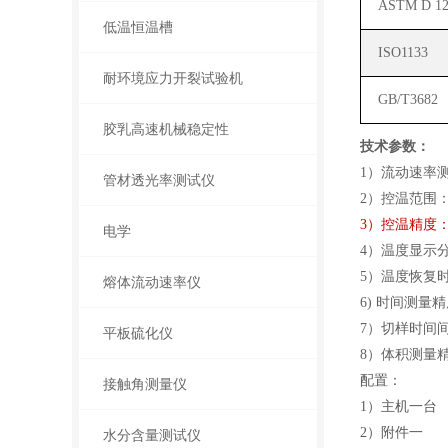
ASTM D 12
低温恒温槽
ISO1133
耐环境应力开裂试验机
GB/T3682
胶乳高速机械稳定性
技术参数：
1）流动速率测量范
管材透光率测试仪
2）控温范围：
3）控温精度： 
电学
4）温度显示分
5）温度恢复时间
熔体流动速率仪
6) 时间测量精
7）切样时间间隔
平板硫化仪
8）体积测量精度
配置：
接触角测量仪
1
）主机一台
2
）附件一
水分含量测试仪