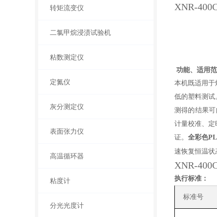
XNR-400
转矩流变仪
二氯甲烷浸渍试验机
粘数测定仪
功能、适用范
定氮仪
本机既适用于
低的塑料测试
灰分测定仪
测得的结果可
计量校准、定
表面张力仪
证。
全彩色
P
速恢复恒温状
高温循环器
XNR-400
执行标准：
粘度计
标准号
分光光度计