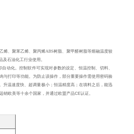
乙烯、聚苯乙烯、聚丙烯
ABS树脂、聚甲醛树脂等熔融温度较
品及石油化工行业使用。
打印自动化。控制软件可实现对参数的设定、恒温控制、切料、
查询与打印等功能。为防止误操作，部分重要操作需使用密码验
。升温速度快、超调量极小；恒温精度高；在填料之后，能迅
CE认证。
远销欧美等十余个国家，并通过欧盟产品