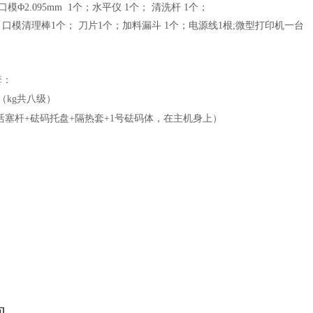
口模
Φ2.095mm 1
个；水平仪
1
个； 清洗杆
1
个；
；口模清理棒
1
个； 刀片
1
个；
加料漏斗
1
个；
电源线
1根
;微型打印机一台
套：
（
kg共八级）
g（活塞杆+砝码托盘+隔热套+1号砝码体
，在主机身上）
询