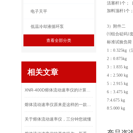
活塞杆
1
个；
加料顶杆
1
个
电子天平
低温冷却液循环泵
3
）附件二
⑴
组合砝码
1
查看全部分类
标准试验负荷
1：0.325k
2：0.87
5
kg
3：
1.835
kg
相关文章
4
：
2.500
kg
5
：
2.915
kg
XNR-400D熔体流动速率仪的计算方法
6
：
3.475
kg
7:4.675
kg
熔体流动速率仪原来是这样的一款产品
8:5.000
kg
关于熔体流动速率仪，三分钟您就懂
产品咨