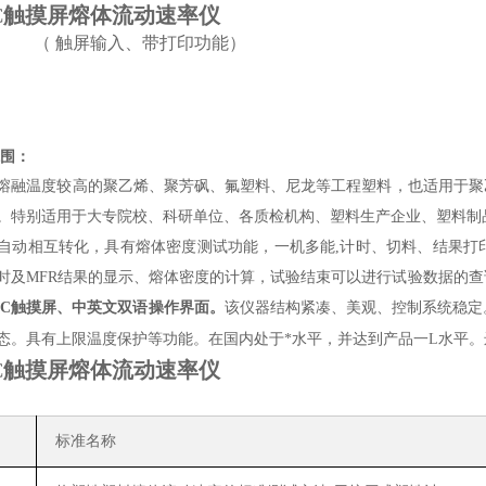
C
触摸屏熔体流动速率仪
（
触屏输入、带打印功能）
围：
熔融温度较高的聚乙烯、聚芳砜、氟塑料、尼龙等工程塑料，也适用于聚
。特别适用于大专院校、科研单位、各质检机构、塑料生产企业、塑料制
自动相互转化，具有熔体密度测试功能，一机多能
,计时、切料、结果
时及MFR结果的显示、熔体密度的计算，试验结束可以进行试验数据的
LC触摸屏、中英文双语操作界面。
该仪器结构紧凑、美观、控制系统稳定
态。具有上限温度保护等功能。在国内处于
*
水平，并达到产品
一L
水平。
C
触摸屏熔体流动速率仪
标准名称