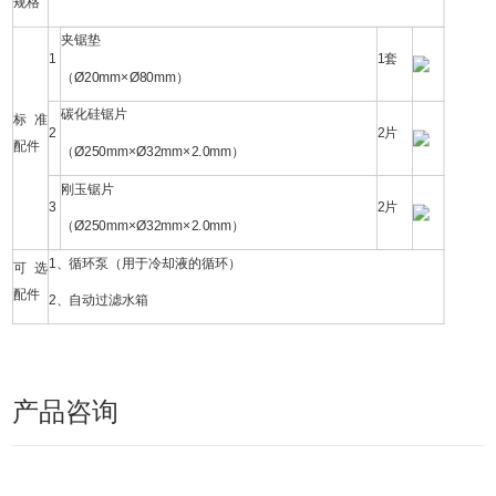
规格
夹锯垫
1
1套
（Ø20mm×Ø80mm）
碳化硅锯片
标准
2
2片
配件
（Ø250mm×Ø32mm×2.0mm）
刚玉锯片
3
2片
（Ø250mm×Ø32mm×2.0mm）
1、循环泵（用于冷却液的循环）
可选
配件
2、自动过滤水箱
产品咨询