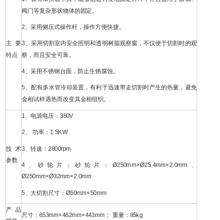
阀门等复杂形状物体的固定。
2、采用侧压式操作杆，操作方便快捷。
主要
3、采用切割室内安全照明和透明树脂观察窗，不仅便于切割时的观
特点
察，而且安全可靠。
4、采用不锈钢台面，防止生锈腐蚀。
5、配有多水管冷却装置，有利于迅速带走切割时产生的热量，避免
金相试样遇热而改变其金相组织。
1、电源电压：380V
2、 功率：1.5KW
技术
3、转速：2800rpm
参数
4、砂轮片：砂轮片：Ø250mm×Ø25.4mm×2.0mm、
Ø250mm×Ø32mm×2.0mm
5、大切割尺寸：Ø50mm×50mm
产品
尺寸：653mm×462mm×443mm； 重量：85kg