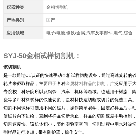
仪器种类
金相切割机
产地类别
国产
应用领域
电子/电池,钢铁/金属,汽车及零部件,电气,综合
SYJ-50
金相试样切割机
：
该切割机
CE
是一款通过
认证的快速手动金相试样切割设备，通过高速旋转的砂
轮片来截取样品，主要
用于
各种
金属材料样品的切割，
广泛应用于大
专院校、科研院所以及钢铁、汽车、机床等领域。
也适用于树脂、陶
瓷等多种材料试样的快速切割
，是材料快速切断或切片的优选工具
。
切割不同试样可选用不同的锯片，操作简单易学，固定好样品后手动
使锯片向下进给，直到将样品切断为止，样品的切割速度手动控制，
切割速度快。该机体积小，节约实验室空间，切割过程中用水对被切
割样品进行冷却，带有防护罩，操作安全。