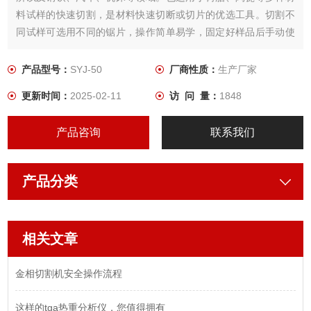
料试样的快速切割，是材料快速切断或切片的优选工具。切割不
同试样可选用不同的锯片，操作简单易学，固定好样品后手动使
锯片向下进给，直到将样品切断为止，样品的切割速度手动控
制，切割速度快。
产品型号：
SYJ-50
厂商性质：
生产厂家
更新时间：
2025-02-11
访 问 量：
1848
产品咨询
联系我们
产品分类
相关文章
金相切割机安全操作流程
这样的tga热重分析仪，您值得拥有