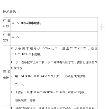
技术参数：
产品
+
SYJ-50
金相试样切割机
名称
产品
SYJ-50
型号
本设备要求在海拔1000m以下，温度25℃±15℃，湿度
55%Rh±10%Rh下使用。
1、水：设备配有上水口和下水口并带有相应水管，需自行连接自来
水及排水
安装
2、电：AC380V 50Hz（40A空气开关），必须有良好接地
条件
3、气：无
4、工作台：尺寸800mm×600mm×700mm，承重200kg以上
5、通风装置：需要
1、设有双快速卡具，能够迅速方便地固定样件，并且适用于曲轴、