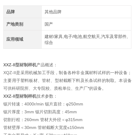
品牌
其他品牌
产地类别
国产
建材/家具,电子/电池,航空航天,汽车及零部件,
应用领域
综合
XXZ-II
型材制样机
产品概述：
XQZ-II是采用机械加工手段，制备各种非金属材料试样的一种设备；
主要用于塑料板材、管材、型材截断下料及长条试样的制取。本设备
可供科研院所、大专院校、质检单位、生产厂*的设备。
XXZ-II
型材制样机
技术参数：
锯片转速：4000r/min 锯片直径：φ250mm
锯片厚度：3mm 锯片切割高度：45mm
切割行程：260mm 管材大外径＜φ315mm
管材壁厚＜30mm 管材截断大宽度≤150mm