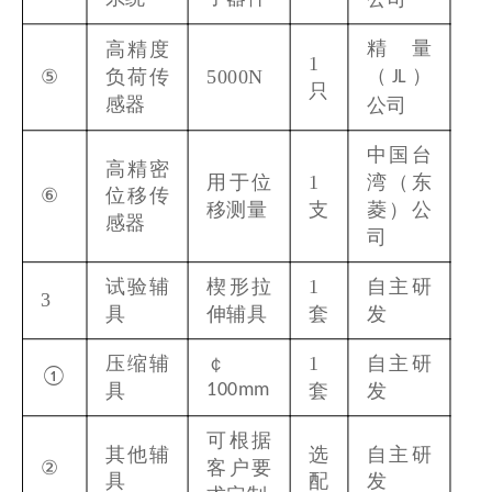
精量
高精度
1
（
）
⑤
负荷传
5000N
JL
只
感器
公司
中国台
高精密
用于位
1
湾（东
⑥
位移传
移测量
支
菱）公
感器
司
试验辅
楔形拉
1
自主研
3
具
伸辅具
套
发
压缩辅
￠
1
自主研
①
具
套
发
100mm
可根据
其他辅
选
自主研
②
客户要
具
配
发