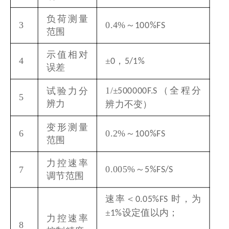
负荷测量
0.4%
～
3
100%FS
范围
示值相对
±
，
4
0
5/1%
误差
1/
±
（全程分
试验力分
500000F.S
5
辨力
辨力不变）
变形测量
0.2%
～
6
100%FS
范围
力控速率
0.005%
～
7
5%FS/S
调节范围
速率＜
时，为
0.05%FS
±
设定值以内；
1%
力控速率
8