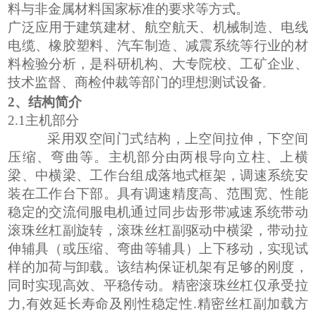
料与非金属材料国家标准的要求等方式。
广泛应用于建筑建材、航空航天、机械制造、电线
电缆、橡胶塑料、汽车制造、减震系统等行业的材
料检验分析，是科研机构
、大专院校、工矿企业、
技术监督、商检仲裁等部门的理想测试设备
。
2
、结构简介
2.1
主机
部分
采用
双
空间门式结构，
上
空间拉伸
，
下空间
压缩、弯曲
等
。主机部分由两根导向立柱、上横
梁、中横梁、工作台组成落地式框架，调速系统安
装在工作台下部。具有调速精度高、范围宽、性能
稳定的交流伺服电机通过同步齿形带减速系统带动
滚珠丝杠副旋转，滚珠丝杠副驱动中横梁，带动拉
伸辅具（或压缩、弯曲等辅具）上下移动，实现试
样的加荷与卸载。该结构保证机架有足够的刚度，
同时实现高效、平稳传动。精密滚珠丝杠仅承受拉
力
,
有效延长寿命及刚性稳定性
精密丝杠副加载方
.