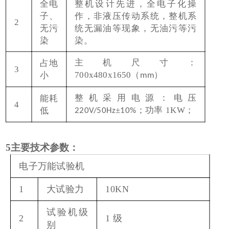
全电
整机设计先进，全电子化操
子、
作，非液压传动系统，整机系
2
无污
统无漏油等现象，无油污等污
染
染。
主机尺寸：
占地
3
700x480x1650
（
）
小
mm
整机采用电源：电压
能耗
4
±
；功率
1K
W
；
低
220V/50Hz
10%
5
主要技术参数：
电子万能试验机
1
大试验力
10KN
试验机级
2
1
级
别