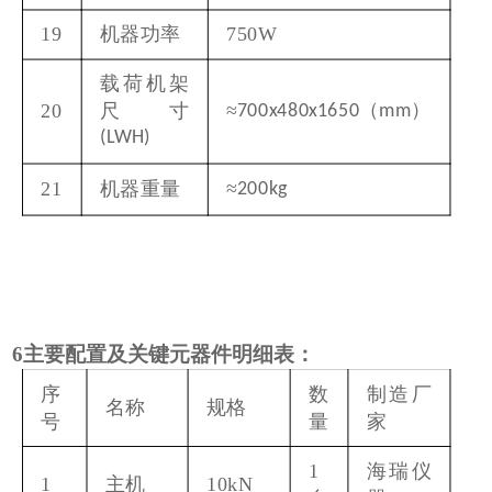
19
机器功率
750W
载荷机架
≈
（
）
20
尺寸
700x480x1650
mm
(LWH)
≈
21
机器重量
200kg
6
主要配置及关键元器件明细表：
序
数
制造厂
名称
规格
号
量
家
1
海瑞仪
1
主机
10kN