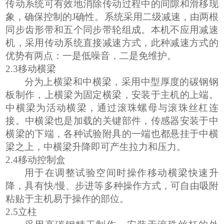
传动系统可有效地消除传动过程中的间隙和滑移现
象，确保控制的J确
性。系统采用二级减速，由两根
同步齿形带和五个同步带轮组成。本机不应用减速
机，采用传动系统直接减速方式，此种减速方式的
优势有两点：一是低噪音，二是免维护。
2.3
移动
横梁
分为上横梁和中横梁，采用中型厚度的碳钢钢
板制作，上横梁为固定横梁，安装于主机的上端。
中横梁为活动横梁，通过滚珠螺母与滚珠丝杠连
接。中横梁也是加载的关键部件，传感器安装于中
横梁的下端，各种试验附具的一端也都悬挂于中横
梁之上，中横梁升降即可产生拉力和压力。
2.4
移动控制盒
用于在调整试验空间时操作移动横梁快速升
降，具有快
/
慢、步进等多种操作方式，可自由吸附
粘贴于主机易于操作的部位。
2.5
立
柱