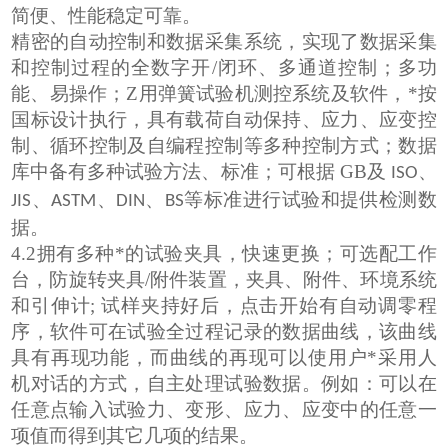
简
便、性能稳定可靠
。
精密的自动控制和数据采集系统，实现了数据采集
和控制过程的全数字
开
/
闭环、多通道
控制；
多功
能、易操作
；Z
用
弹簧试验机
测控
系统及
软件
，
*按
国标设计执行，
具有载荷自动保持、应力、应变控
制、循环控制及自编程控制等多种控制方式
；
数据
库中备有多种试验方法、标准
；
可
根据
GB
及
、
ISO
、
、
、
等标准进行试验和提供检测数
JIS
ASTM
DIN
BS
据。
4.2
拥有多种*的试验夹具，快速更换；可选
配
工作
台，防旋转夹具
/
附件装置，夹具、附件、环境系统
和引伸计
;
试样夹持好后，点击开始有自动调零程
序
，
软件可在
试验全过程记录的数据曲线，该曲线
具有再现功能，而曲线的再现可以使用户*采用人
机对话的方式，自主处理试验数据。例如：可以在
任意点输入试验力、变形、应力、应变中的任意一
项值而得到其它几项的结果。