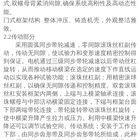
式
双螺母背紧消间隙
确保系统高刚性及高动态性
,
,
能
。
门式框架结构
整体冲压
、
铸造
机壳，外观整洁雅
致。
2.2
传动部分
采用圆弧同步带轮减速，零间隙滚珠丝杠副传
动，传动无间隙，使试验力和变形速度精密控制得
到保证。电机通过三级同步带轮减速以后带动丝杠
旋转，从而推动移动横梁在选定的速度下作直线运
动以实现各种试验功能
；
滚珠丝杠副：用
精密
滚球
丝杠副，以确保无间隙传递和控制精度。双套滚珠
丝杠安装框架内两侧，上端与上横梁轴承连接，滚
珠螺母与中部活动横梁固定连接，下端与框架台面
下部两端带轮连接，带轮旋转带动滚珠丝杠旋转，
使中横梁升降产生拉力或压力。利用中横梁快速升
降还可以调节试验空间。传动系统；安装于工作台
下部，由同步齿形带及同步齿形带轮所组成，此种