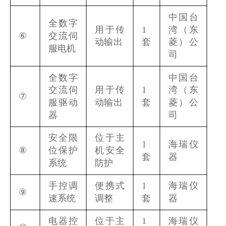
中国台
全数字
用于传
1
湾（东
⑥
交流伺
动输出
套
菱）公
服电机
司
全数字
中国台
交流伺
用于传
1
湾（东
⑦
服驱动
动输出
套
菱）公
器
司
安全限
位于主
1
海瑞仪
⑧
位保护
机安全
套
器
系统
防护
手控调
便携式
1
海瑞仪
⑨
速系统
调整
套
器
电器控
位于主
1
海瑞仪