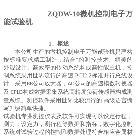
ZQDW-10
微机控制电子万
能试验机
1
、概述
本公司生产的
微机控制电子万能
试验机
是严格
按标准要求精工制造；
结合*
的测控
技术、精美的
外观设计、高效率的传动系统构成高性能主机，控
制系统采用世界流行的高速
PCI2.2
标准并行总线设
计，采用
公司放大器，
公司的高速模数转换器
BB
AD
及
构成数据采集系统高精度负荷传感器构成测
CPLD
量系统。
测控
软件采用世界比较流行的
高级语言编
写升级简单快捷。
试验机专
业测控仪表及
软件可实现可以设定行程，
测力；设定力，测行程等数据和指标，
数字化
控制
系统对试验过程的控制和数据处理符合相应金属材