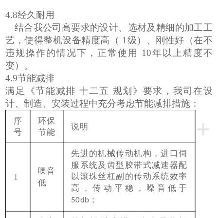
4.8
经久耐用
结合我公司高要求的设计、选材及精细的加工工
艺，使得整机设备精度高（
1
级）、刚性好（在不
违规操作的情况下，正常使用
10
年以上精度不
变）。
4.9
节能减排
满足《节能减排
十二五
规划》要求，我司在设
计、制造、安装过程中充分考虑节能减排措施：
+
序
环保
说明
号
节能
先进的机械传动机构，进口伺
服系统及齿型胶带式减速器配
噪音
以滚珠丝杠副的传动系统效率
1
低
高，传动平稳，噪音低于
；
50db