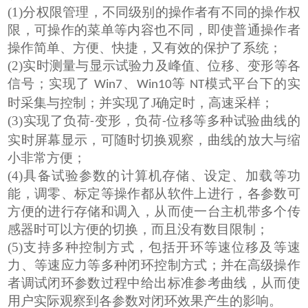
(1)
分权限管理，不同级别的操作者有不同的操作权
限，可操作的菜单等内容也不同，
即
使普通操作者
操作简单、方便、快捷，又有效的保护了系统；
(2)
实时测量与显示试验力及峰值、位移、变形等各
信号；实现了
、
等
模式平台下的实
Win7
Win10
NT
时采集与控制；并实现了J确
定时，高速采样；
(3)
实现了负荷
变形，负荷
位移等多种试验曲线的
-
-
实时屏幕显示，可随时切换观察，曲线的放大与缩
小非常方便；
(4)
具备试验参数的计算机存储、设定、加载等功
能，调零、标定等操作都从软件上进行，各参数可
方便的进行存储和调入，从而使一台主机带多个传
感器时可以方便的切换，而且没有数目限制；
(5)
支持多种控制方式，包括开环等速位移及等速
力、等速应力等多种闭环控制方式；并在高级操作
者调试闭环参数过程中给出标准参考曲线，从而使
用户实际观察到各参数对闭环效果产生的影响。