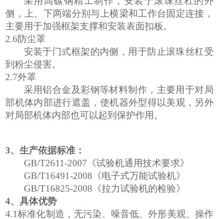
采用
高
碳钢
精工
制作，安装于滚珠丝杠的外
侧，上、下两端分别与上横梁和工作台固定连接，
主要用于加强框架支撑和安装表面扣板。
2.6
防尘罩
安装于门式框架的内侧，用于防止滚珠丝杠受
到粉尘侵害。
2.7
外罩
采用铝合金及彩钢等材料制作，主要用于对局
部机体内部进行遮盖，使机器外型得以美观，另外
对局部机体内部也可以起到保护作用。
3、
生产依据标准：
GB/T2611-2007
《试验机通用技术要求》
GB/T16491-2008
《电子式万能试验机》
GB/T16825-2008
《拉力试验机的检验
》
4
、具体优势
4.1
标准
化
制造
，
无污染、噪音低
、
外形美观、操作