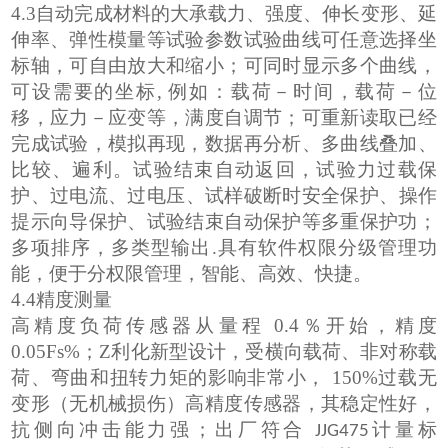
4.3
自动完成材料的大承载力、强度、伸长变形、延
伸率、弹性模量等试验参数试验曲线可任意选择坐
标轴，可自由放大和缩小；可同时显示多个曲线，
可设需要的坐标
,
例如：载荷－时间，载荷－位
移，应力－应变等，满度自调节
；
可重新读取已经
完成试验，模拟再现，数据再分析、多曲线叠加、
比较、遍
利
。
试验结束自动返回
，
试验力过载保
护
、
过
电
流、过
电
压
、
试样破断时安全保护
、
操作
提示向导保护
、
试验结束自动保护
等多
重保护功
；
多项排序，多类型输出
.
具有软件权限分级管理功
能，便于分权限管理
，
智能、高效、快捷
。
4.4
精度测量
高精度负荷传感器
从量程
0.4
％开始，精度
0.05Fs%
；Z利
化新型设计，受横向载荷、非对称载
荷、弯曲和扭转力矩的影响非常小
，
150%
过载无
变形（无机械损伤）高精度传感器，其稳定性好，
抗侧向冲击能力强；出厂符合
计量标
JJG475