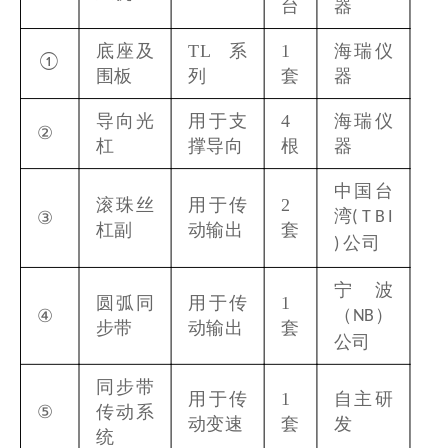
台
器
底座及
TL
系
1
海瑞仪
①
围板
列
套
器
导向光
用于支
4
海瑞仪
②
杠
撑导向
根
器
中国台
滚珠丝
用于传
2
湾
③
( T B I
杠副
动输出
套
公司
)
宁波
圆弧同
用于传
1
（
）
④
NB
步带
动输出
套
公司
同步带
用于传
1
自主研
⑤
传动系
动变速
套
发
统