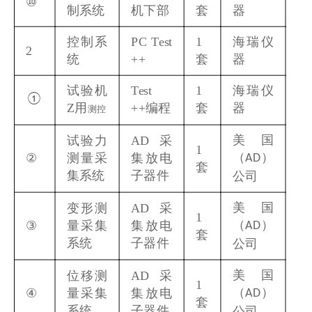
⑩
制系统
机下部
套
器
控制系
PC Test
1
海瑞仪
2
统
++
套
器
试验机
Test
1
海瑞仪
①
Z用
++
编程
套
器
测控
美国
试验力
AD
采
1
（
）
②
测量采
集放电
AD
套
集系统
子器件
公司
美国
变形测
AD
采
1
（
）
③
量采集
集放电
AD
套
系统
子器件
公司
美国
位移测
AD
采
1
（
）
④
量采集
集放电
AD
套
系统
子器件
公司