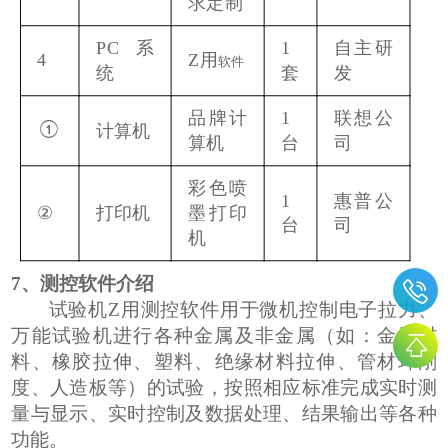
求定制
PC
系
1
自主研
Z用
4
软件
统
套
发
品牌计
1
联想公
计算机
①
算机
台
司
彩色喷
1
惠普公
②
打印机
墨打印
台
司
机
7
、测控软件介绍
试验机Z用
测控软件用于微机控制电子
拉力、
万能试验机进行各种金属及非金属（如：
金属材
料、
橡胶拉伸、塑料
、
绝缘材料
拉伸、管材环刚
度、人造板等）的试验，按照相应标准完成实时测
量与显示、实时控制及数据处理、结果输出等各种
功能。