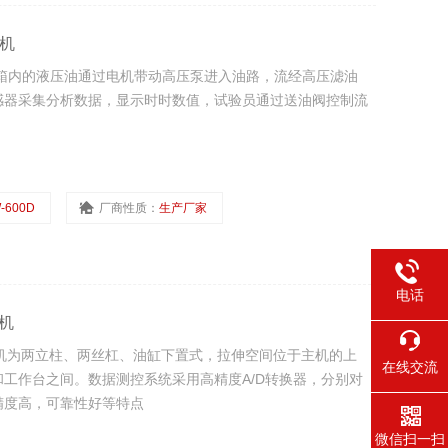
验机
机油箱内的液压油通过电机带动高压泵进入油路，流经高压滤油
感器采集分析数据，显示时时数值，试验员通过送油阀控制流
-600D
厂商性质：
生产厂家
电话
机
机主机为两立柱、两丝杠、油缸下置式，拉伸空间位于主机的上
在线交流
工作台之间。数据测控系统采用高精度A/D转换器，分别对
精度高，可靠性好等特点
微信扫一扫