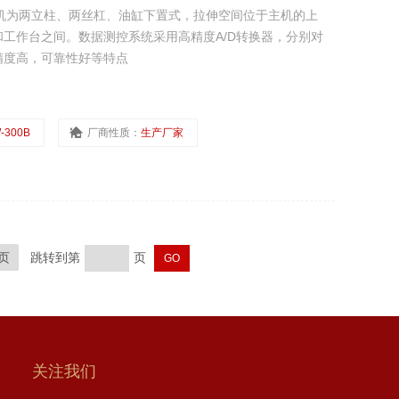
机主机为两立柱、两丝杠、油缸下置式，拉伸空间位于主机的上
工作台之间。数据测控系统采用高精度A/D转换器，分别对
精度高，可靠性好等特点
-300B
厂商性质：
生产厂家
页
跳转到第
页
关注我们