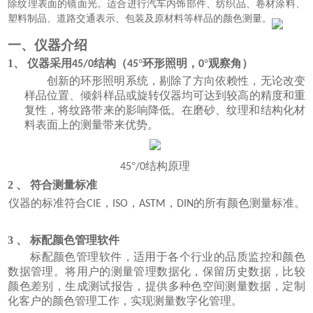
除纹理表面的镜面光。适合进行汽车内饰部件、纺织品、卷材涂料、
塑料制品、道路交通表示、包装及原材料等样品的颜色测量。
一、仪器介绍
1、
仪器采用
结构（
°环形照明，
°观察角）
45/0
45
0
创新的环形照明系统，剔除了方向依赖性，无论改变
样品位置、倾斜样品或旋转仪器均可达到
较
高的精度和重
复性，将纹路带来的影响降低。在磨砂、纹理和结构化材
料表面上的测量带来优势。
°
结构原理
45
/0
2 、 符合测量标准
仪器的
标准
符合
，
，
，
的所有颜色测量标准。
CIE
ISO
ASTM
DIN
3 、 标配颜色管理软件
标配颜色管理软件，适用于各个行业的品质监控和颜色
数据管理。将用户的测量管理数据化，保留历史数据，比较
颜色差别，生成测试报告，提供多种色空间测量数据，定制
化客户的颜色管理工作，实现测量数字化管理。