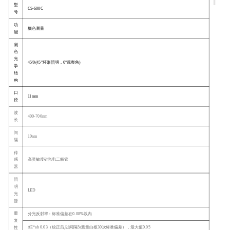
型
CS-600C
号
功
颜色
测量
能
测
色
光
45/0(45°环形照明，0°观察角)
学
结
构
口
11mm
径
波
400-700nm
长
间
10nm
隔
传
感
高灵敏度硅光电二极管
器
照
明
LED
光
源
重
分光反射率：标准偏差在0.08%以内
复
ΔE*ab 0.03（校正后,以间隔5s测量白板30次标准偏差），最大值0.05
性