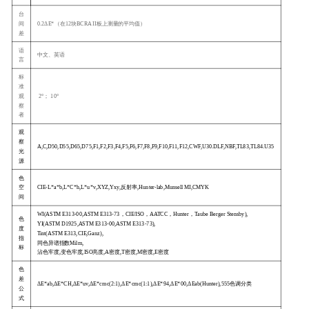
台
间
0.2ΔE*（在12块BCRA II板上测量的平均值）
差
语
中文、英语
言
标
准
观
2°； 10°
察
者
观
察
A,C,D50,D55,D65,D75,F1,F2,F3,F4,F5,F6,F7,F8,F9,F10,F11,F12,CWF,U30.DLF,NBF,TL83,TL84.U35
光
源
色
空
CIE-L*a*b,L*C*h,L*u*v,XYZ,Yxy,反射率,Hunter-lab,Munsell MI,CMYK
间
WI(ASTM E313-00,ASTM E313-73，CIE/ISO，AATCC，Hunter，Taube Berger Stensby),
色
YI(ASTM D1925,ASTM E313-00,ASTM E313-73),
度
Tint(ASTM E313,CIE,Ganz),
指
同色异谱指数Milm,
标
沾色牢度,变色牢度,ISO亮度,A密度,T密度,M密度,E密度
色
差
ΔE*ab,ΔE*CH,ΔE*uv,ΔE*cmc(2:1),ΔE*cmc(1:1),ΔE*94,ΔE*00,ΔEab(Hunter),555色调分类
公
式