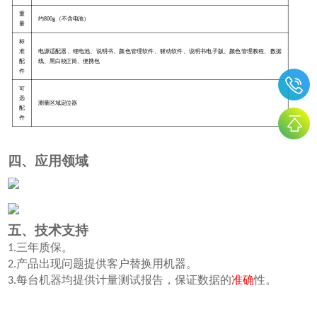
重
约800g（不含电池）
量
标
准
电源适配器、锂电池、说明书、颜色管理软件、驱动软件、说明书电子版、颜色管理教程、数据
配
线、黑白校正筒、便携包
件
可
选
测量区域定位器
配
件
四、应用领域
五、技术支持
三年质保。
1.
产品出现问题提供客户替换用机器。
2.
每台机器均提供计量测试报告，保证数据的
准确
性。
3.