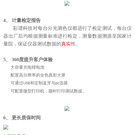
4、 计量检定报告
彩谱科技对每台分光测色仪都进行了检定测试，每台仪
器出厂后
均根据
测量标准进行
检定，测量数据溯源至
国家
计
量院，保证仪器测试数据的
真实
性。
5、 360度
提升客户体验
大容量充电锂电池
配置高分辨率的全色真彩大屏
可通过
和定制蓝牙与
连接
USB
pc
可配置微型打印机，随时打印测试数据。
6、 更
长质保时间