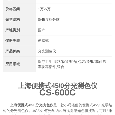
价格区间
1万-5万
光学结构
0/45度积分球
产地类别
国产
仪器类型
便携式
产品种类
分光测色仪
医疗卫生,道路/轨道/船舶,包装/造纸/印刷,汽
应用领域
车及零部件,综合
上海便携式45/0分光测色仪
CS-600C
上海便携式45/0分光测色仪
是一款小巧轻便的便携式
°
光学结
45
/0
构的分光测色仪。
°
几何光学结构与视觉感知色值接近，
可以*排
45
/0