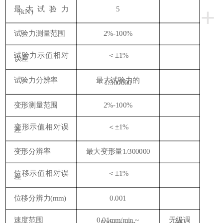
+
最大试验力
5
（kN）
试验力测量范围
2
%-100%
试验力示值相对
＜
±1%
误差
试验力分辨
率
最大
试验力的
1/300000
变形测量范围
2%-100%
变形
示值相对误
＜
±
1%
差
变形分辨
率
最大变形量1/300000
位移示值相对误
＜
±
1%
差
位移分辨力(mm)
0.001
速度范围
0.0
1
mm/min ~
无级调