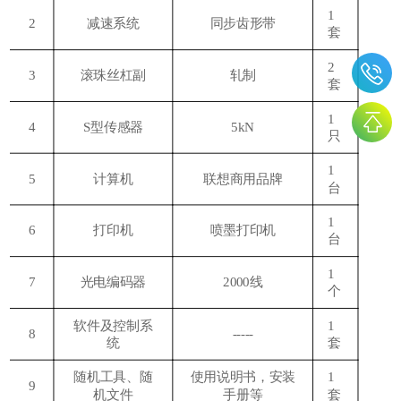
1
2
减速系统
同步齿形带
套
2
3
滚珠丝杠副
轧制
套
1
4
S型
传感器
5
kN
只
1
5
计算机
联想
商用品牌
台
1
6
打印机
喷墨打印机
台
1
7
光电编码器
2000线
个
软件及控制系
1
8
-----
统
套
随机工具、随
使用说明书，安装
1
9
机文件
手册等
套