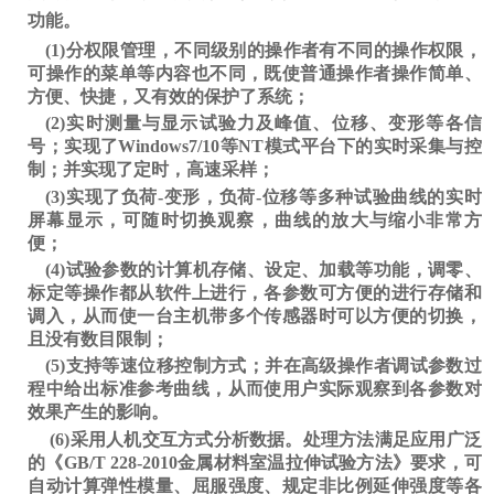
功能。
(1)分权限管理，不同级别的操作者有不同的操作权限，
可操作的菜单等内容也不同，既使普通操作者操作简单、
方便、快捷，又有效的保护了系统；
(2)实时测量与显示试验力及峰值、位移、变形等各信
号；实现了Windows7/10等NT模式平台下的实时采集与控
制；并实现了定时，高速采样；
(3)实现了负荷-变形，负荷-位移等多种试验曲线的实时
屏幕显示，可随时切换观察，曲线的放大与缩小非常方
便；
(4)试验参数的计算机存储、设定、加载等功能，调零、
标定等操作都从软件上进行，各参数可方便的进行存储和
调入，从而使一台主机带多个传感器时可以方便的切换，
且没有数目限制；
(5)支持等速位移控制方式；并在高级操作者调试参数过
程中给出标准参考曲线，从而使用户实际观察到各参数对
效果产生的影响。
(
6
)采用人机交互方式分析数据。处理方法满足应用广泛
的《GB/T 228-20
10
金属材料室温拉伸试验方法》要求，可
自动计算弹性模量、屈服强度、规定非比例延伸强度等各