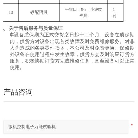
平钳口：
0-8、小波纹
1
10
标配附具
夹具
付
八
、
关于售后服务与质量保证
本
设备
质保
期为正式交货之日起
十二个月
。
设备
在
质保
期
内，供货方对设备出现各类故障及时免费维修服务。对非
人为
造成的各类零件损坏，
本公司
及时免费更换。保修期
外设备在使用过程中发生故障，供货方
会
及时
响应
订货方
服务，积极协助订货方完成维修任务
，直至设备可以正常
使用
。
产品咨询