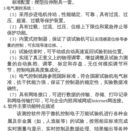
标准配置
：楔型拉伸附具一套。
3.
电气测控系统：
（
1）采用
步进
电机
传动
，性能稳定、可靠，具有过流、过
压、超速、过载等保护装置。
（
2）具有过载、过流、过压、位移上下限位和紧急停止等
保护功能。
（
3）内置式控制器，保证了该试验机可以
实现横梁位移等参
量的控制，可实现等速位移。。
（
4）试验结束时，可手动或自动高速返回试验初始位置。
（
5）实现了真正意义上的物理调零、增益调整及试验力测
量的自动换档、调零、标定和存盘，无任何模拟调节环
节，控制电路高度集成化。
（
6）电气控制线路参照国际标准，符合国家试验机电气标
准，抗干扰能力强，保证了控制器的稳定性，实验数据准
确性。
（
7）具有网络接口，可进行数据的传输、存储、打印记录
和网络传输打印，可与企业内部局域网或Internet网连接。
4. 软件主要功能特点描述
该测控软件用于
微机控制电子万能试验机
进行各种金
属及非金属（如，人造板等）的试验，按照相应标准完成
实时测量与显示、实时控制及数据处理、结果输出等各种