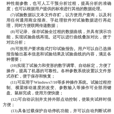
种性能参数，也可人工干预分析过程，提高分析的准确
度；也可以根据用户提供的标准进行其他的数据处理。
(
7
)试验数据以文本文件存贮，以方便用户查询，以及利
用任何通用商业报表、字处理软件对试验数据进行再处
理，同时方便联网传递数据；
(
8
)可记录、保存试验全过程的数据曲线，并具有演示功
能，实现试验曲线再现。还可以进行曲线叠加对比，便于
对比分析；
(
9
)可按用户要求格式打印试验报告。用户可以自己选择
报告输出基本信息和试验结果及试验曲线的内容，满足各
种需要；
(1
0
)实现了试验力和变形的数字调零、自动标定，方便了
操作，提高了机器的可靠性。各种参数系统设置以文件形
式存贮，便于保存和恢复；
(1
1
)可应用于Windows7/10等多种操作系统。试验过程控
制、横梁移动速度的改变、参数输入等操作可全部用键
盘、鼠标完成，使用方便快捷；
(1
2
)可自动识别并支持外部点动控制，使装夹试样时很
方便；
(1
3
)具备过载保护自动停机功能，并可以自动判断试样