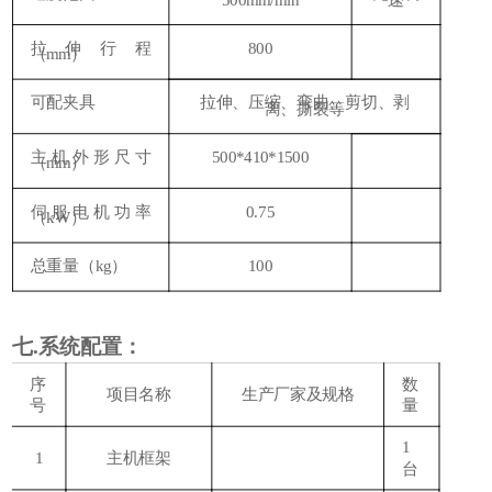
500mm/min
速
拉伸
行程
80
0
（mm）
可配夹具
拉伸、压缩、弯曲、剪切、剥
离、撕裂等
主机外形尺寸
500*410*1500
（mm）
伺服
电机功率
0.75
（kW）
总重量（kg）
100
七
.系统配置：
序
数
项目名称
生产厂家及规格
号
量
1
1
主机框架
台