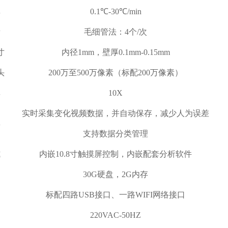
率
0
.1
℃
-30
℃/min
量
毛细管法：4个/次
寸
内径1mm，壁厚0.1mm-
0.15mm
头
200
万至
500
万像素（标配200万像素）
率
1
0X
实时采集
变化视频
数据
，
并自动保存
，
减少人为误差
集
支持数据分类管理
式
内嵌10
.8
寸触摸屏控制，内嵌配套分析软件
间
30
G
硬盘，2
G
内存
口
标配四路
USB
接口、一路
WIFI
网络接口
220
V
AC
-50HZ