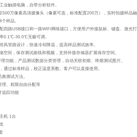
.8寸工业触摸电脑，自带分析软件。
0万至500万像素高清摄像头（像素可选，标准配置200万），实时拍摄样品
量4个样品。
端标配四路USB接口和一路WIFI网络接口，方便用户外接鼠标、键盘、激
率0.1℃-30.0℃无极可调。
散热排风管路设计，快速冷却降温，提高样品测试效率。
0G存储空间，保存测试曲线和视频，支持外接存储器扩展保存空间。
据库管理功能，产品测试数据分类管理，自动关联初熔、终熔测试图片。
时候，通过标准样品，校正温度系数。客户可以直接使用。
个药典测试方法。
级管理、权限自由分配等
审计追踪功能
主机 1台
0支
1套