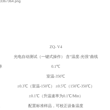
ZQ-
V4
光电自动测试（一键式操作） 含“温度-光强"曲线
率
0.1℃
围
室温
-
350℃
±0.3
℃（室温-
150℃
）
±0.5
℃（
150℃
-
350℃
）
±0.
1
℃（升温速率为0.
1
℃/Min）
正
配置标准样品，可校正设备温度