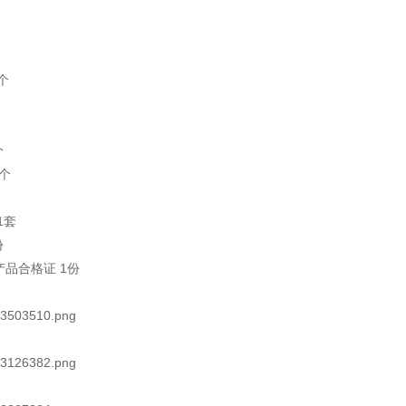
1个
个
4个
1套
份
产品合格证 1份