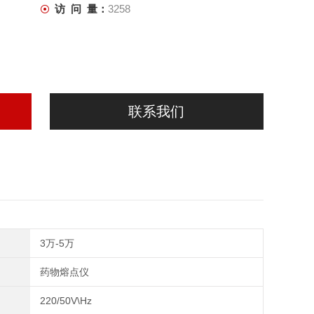
访 问 量：
3258
联系我们
3万-5万
药物熔点仪
220/50V\Hz