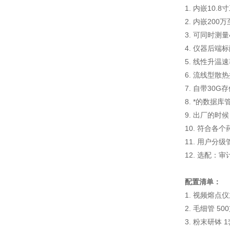
1. 内嵌10
2. 内嵌20
3. 可同时测
4. 仪器后
5. 线性升温速
6. 流线型
7. 自带3
8. *的数
9. 出厂的
10. 符合各
11. 用户分
12. 选配：
配置清单：
1. 视频熔点仪
2. 毛细管 50
3. 粉末研钵 