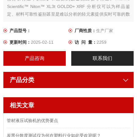
Scientific™ Niton™ XL3t GOLDD+ XRF 分析仪可以为样品鉴
定、材料可靠性鉴别甚至是难以分析的轻元素提供实时可靠的数
据而无需充氦气或真空泵。
产品型号：
厂商性质：
生产厂家
更新时间：
2025-02-11
访 问 量：
2259
产品咨询
联系我们
产品分类
相关文章
管材液压试验机的优势要点
炭黑分散度测试仪为何在塑料行业如此受欢迎呢？