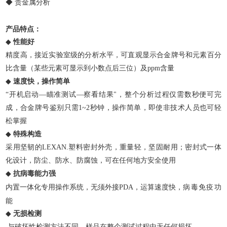
◆ 贵金属分析
产品特点：
◆
性能好
精度高，接近实验室级的分析水平，可直观显示合金牌号和元素百分
比含量（某些元素可显示到小数点后三位）及ppm含量
◆
速度快，操作简单
“开机启动—瞄准测试—察看结果"，整个分析过程仅需数秒便可完
成，合金牌号鉴别只需1~2秒钟，操作简单，即使非技术人员也可轻
松掌握
◆
特殊构造
采用坚韧的LEXAN.塑料密封外壳，重量轻，坚固耐用；密封式一体
化设计，防尘、防水、防腐蚀，可在任何地方安全使用
◆
抗病毒能力强
毒免疫功
内置一体化专用操作系统，无须外接PDA，运算速度快，病
能
◆
无损检测
与破坏性检测方法不同，样品在整个测试过程中无任何损坏