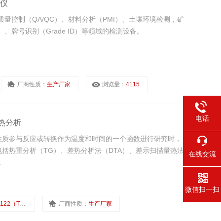
谱仪
是质量控制（QA/QC）、材料分析（PMI）、土壤环境检测，矿
g）、牌号识别（Grade ID）等领域的检测设备。
厂商性质：
生产厂家
浏览量：
4115
电话
步热分析
性质参与反应或转换作为温度和时间的一个函数进行研究时，
括热重分析（TG）、差热分析法（DTA）、差示扫描量热法
在线交流
.
微信扫一扫
2（TG-DSC）
厂商性质：
生产厂家