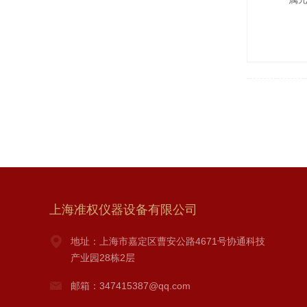
上海准权仪器设备有限公司
地址：上海市嘉定区曹安公路4671号协通科技
产业园28栋2层
邮箱：347415387@qq.com