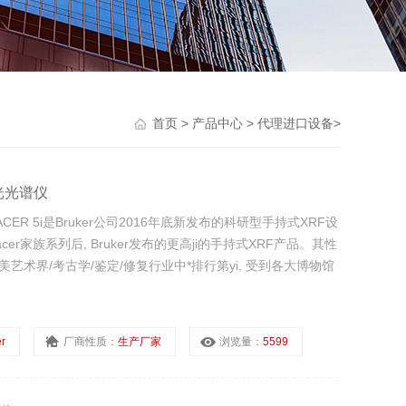
首页
>
产品中心
>
代理进口设备
>
荧光光谱仪
CER 5i是Bruker公司2016年底新发布的科研型手持式XRF设
er家族系列后, Bruker发布的更高ji的手持式XRF产品。其性
艺术界/考古学/鉴定/修复行业中*排行第yi, 受到各大博物馆
r
厂商性质：
生产厂家
浏览量：
5599