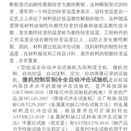
断裂形式由韧性断裂转变为脆性断裂，这种断裂形式的转
变，通常用一个特定的转变温度来表示，该转变温度在一
定意义上表征了材料抵抗低温脆性断裂的能力。这种随温
度降低材料由韧性向脆性转变的现象称做低温脆性或冷
脆，发生脆性转变的温度称为脆性转变温度。工程构件的
工作温度必须在脆性转变温度以上，以防止发生脆性断
裂。因此，材料通过低温冲击试验，找到材料的韧性转变
温度，在材料服役和工程设计时，避开材料的韧脆转变温
度，非常重要。
C型低温全自动冲击试验
机
为高刚度主机、微机控
制、自动控温、自动送料、定位、自动测量记录的试验
微机控制双制冷全自动冲击试验机
机。
是目前国
内高技术水平的摆锤冲击试验机。
是
严
格按国
标
GB/T3808-
2018
《
摆锤
式冲
击试验
机
的检验
》开
发
的
产
品
,按JJG145-2007《摆锤
式冲
击试验
机》出厂
检验
,
按国
标
GB/T229-
2007
《金属夏比缺口冲
击试验
方法》
对
金属
材料
进
行冲
击试验，根据要求也可扩
展到符合
ASTME23-2018《金属材料缺口试样标准冲击试验
方
法》中夏比
试验
（
简
支梁）
和
ASTMA370-2010《钢产
品
力学性能
试验
方法和定
义
》
。
该
系列冲
击试验
机用于
对