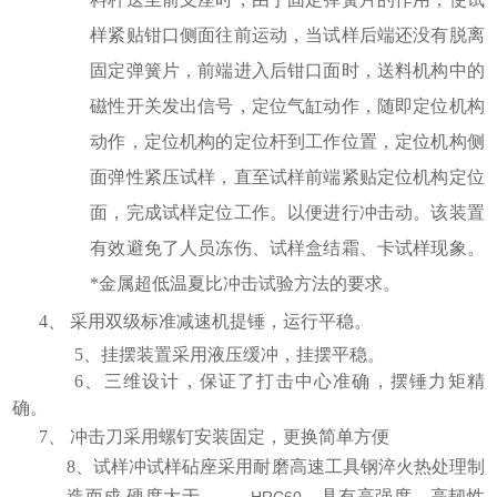
样紧贴钳口侧面往前运动，当试样后端还没有脱离
固定弹簧片，前端进入后钳口面时，送料机构中的
磁性开关发出信号，定位气缸动作，随即定位机构
动作，定位机构的定位杆到工作位置，定位机构侧
面弹性紧压试样，直至试样前端紧贴定位机构定位
面，完成试样定位工作。以便进行冲击动。该装置
有效避免了人员冻伤、试样盒结霜、卡试样现象。
*金属超低温夏比冲击试验方法的要求。
4、
采用双级标准减速机提锤，运行平稳。
5、挂摆装置采用液压缓冲，挂摆平稳。
6、三维设计，保证了打击中心准确，摆锤力矩精
确。
7、
冲击刀采用螺钉安装固定，更换简单方便
8、试样冲
试样砧座采用耐磨高速工具钢淬火热处理制
造而成
硬度大于
，具有高强度、高韧性