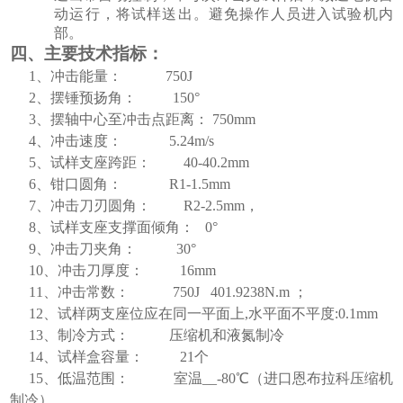
动运行，将试样送出。避免操作人员进入试验机内
部。
四、主要技术指标
：
1、冲击能量： 750J
2、摆锤预扬角： 150°
3、摆轴中心至冲击点距离： 750
mm
4、冲击速度：
5.2
4
m/s
5、试样支座跨距：
40
-40.2
mm
6、钳口圆角：
R1
-1.5
mm
7、冲击刀刃圆角：
R2
-2.
5mm
，
8、试样支座支撑面倾角： 0°
9、冲击刀夹角： 30°
10、冲击刀厚度： 16mm
11、冲击常数： 750J 401.9238
N
.m
；
12、试样两支座位应在同一平面上,水平面不平度:0.1mm
13、制冷方式： 压缩机和液氮制冷
14、试样盒容量： 21个
15、低温范围： 室温__-80℃（
进口恩布拉科
压缩机
制冷）