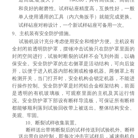
,
HRC60
和良好的耐磨性。试样砧座精度高，互换性好，一般
单人使用通用的工具（内六角扳手）就能完成更换。
试样砧座对称设计，一个新试样砧座可备用一次。
9、主机装有安全防护措施。
试验机设计充分考虑使用安全和维护方便。
主机设有
全封闭前透明防护罩，摆锤冲击试验只在防护罩里面的
封闭空间进行，试验时断裂的试样不会飞到外面，以确
保安全。安全防护罩的左右侧罩是活动结构，可向后旋
开，以便于进入机器内部检测或检修机器。两侧罩上有
检测开关，当门打开时，安全机构会锁定机器，不能进
行操作控制。安全防护罩是封闭铝合金框架结构，前面
是透明的有机玻璃板，可观察里面的主机及其运行情
况。安全防护罩下部设有断样导流板，可保证所有断样
都能够顺利落到试验回收带上被送出。整体结构安全、
美观、牢固。
10
、断裂试样收集装置
。
断样送出带将断裂后的试样传送到试验机外。断样
送出带自动控制，即每次冲击完试样后，减速电机自