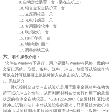
9.
自动定位装置一套（装在主机上）；
10.
铝合金安全防护罩一套；
11.
支座调校器一只；
12.
光电传感器一只；
13.
专用测控软件一套
14.
联想微机一套
15.
HP
打印机一台
16.
地脚螺钉四个
17.
调整斜铁三块
六、
软件操作介绍：
软件在
Windows下运行，用户界面与Windows风格一致的中
文窗口系统。取摆、备料、送料、冲击、放摆等试验操作均
可以在计算机屏幕上以鼠标输入或点击的方式完成。
1、系统简介
微机控制全自动冲击试验机是用于测定金属材料在动负
荷下抵抗冲击的性能，从而判断材料在动负荷作用下的质量
状况的检测全自动仪器。
*
GB/T229-2007《金属材料 夏比摆
锤冲击试验方法》中对试验设备的要求，只需通过对微机控
制冲击试验机测控系统操作即可完成“备料"、“取摆"、“送