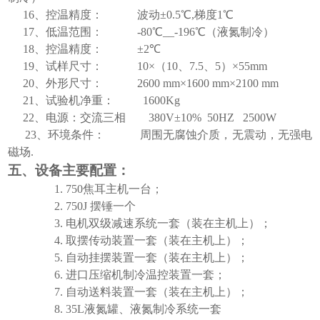
16、控温精度： 波动±0
.5
℃
,
梯度
1℃
17、低温范围： -80℃__-196℃（液氮制冷）
18、控温精度：
±
2
℃
19、试样尺寸： 10×（10、7.5、5）×55
mm
20、外形尺寸： 2600
mm
×1600
mm
×2100
mm
21、试验机净重： 1600K
g
22、电源：交流三相
380V±10% 50HZ 2500W
23、环境条件： 周围无腐蚀介质，无震动，无强电
磁场.
五、设备主要配置：
1.
750
焦耳主机一台；
2.
750J
摆锤一个
3.
电机双级减速系统一套（装在主机上）；
4.
取摆传动装置一套（装在主机上）；
5.
自动挂摆装置一套（装在主机上）；
6.
进口压缩机制冷温控装置一套；
7.
自动送料装置一套（装在主机上）；
8.
35L液氮罐、液氮制冷系统一套