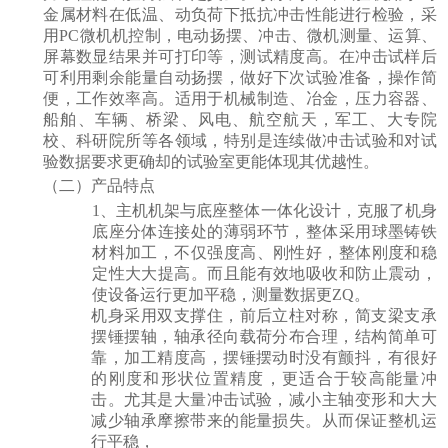
金属材料在低温、
动负
荷下抵抗冲
击
性能
进
行
检验
，
采
用
PC微机机控制，
电动扬摆
、冲
击
、微机
测
量、运算、
屏幕数
显结
果并可打印等，
测试
精度高。在冲
击试样
后
可利用剩余能量自
动扬摆
，做好下次
试验
准
备
，操作
简
便，工作效率高。
适用于机械
制造、
冶金，
压力容器、
船舶、车辆、桥梁、风电、
航空航天，
军工、
大
专
院
校、科研院所等各
领
域，特别是
连续
做冲
击试验
和
对试
验数据要求更确却
的
试验
室更能体
现
其
优
越性。
（二）产品特点
1、
主机机架与底座整体一体化设计，克服了机身
底座分体连接处的薄弱环节，整体采用球墨铸铁
材料加工，
不仅强度高、刚性好
，整体刚度和稳
定性大大提高。而且能有效地吸收和防止震动，
使设备运行更加平稳，测量数据更ZQ。
机身采用双支撑住，前后立柱对称，简支梁支承
摆锤摆轴，轴承径向载荷分布合理，结构简单可
靠，加工精度高，摆锤摆动时没有颤抖，有很好
的刚度和形状位置精度，更适合于较高能量冲
击。尤其是大量冲击试验，减小主轴变形和大大
减少轴承摩擦带来的能量损失。从而保证整机运
行平稳，