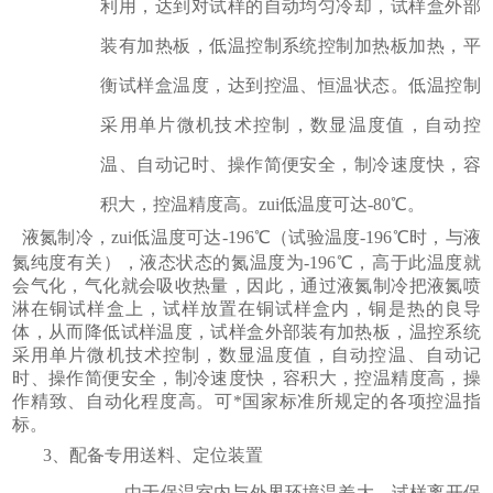
利用，达到对试样的自动均匀冷却，试样盒外部
装有加热板，低温控制系统控制加热板加热，平
衡试样盒温度，达到控温、恒温状态。低温控制
采用单片微机技术控制，数显温度值，自动控
温、自动记时、操作简便安全，制冷速度快，容
积大，控温精度高。zui
低
温度可达
-80℃。
液氮制冷，zui低温度可达-196℃（试验温度-196℃时，与液
氮纯度有关），液态状态的氮温度为-196℃，高于此温度就
会气化，气化就会吸收热量，因此，通过液氮制冷把液氮喷
淋在铜试样盒上，试样放置在铜试样盒内，铜是热的良导
体，从而降低试样温度，试样盒外部装有加热板，
温控系统
采用单片微机技术控制，数显温度值，自动控温、自动记
时、操作简便安全，制冷速度快，容积大，控温精度高，
操
作精致、自动化程度高。
可*国家标准所规定的各项控温指
标
。
3、配备专用送料、定位装置
由于保温室内与外界环境温差大，试样离开保