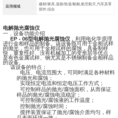
建材/家具,道路/轨道/船舶,航空航天,汽车及零
应用领域
部件,综合
电解抛光腐蚀仪
一．设备功能介绍
EP - 06
型
电解抛光腐蚀仪
，利用电化学原理
进行金相样品的制备。该设备既可用于金相试样
的抛光，也可用于金相试样的腐蚀，具备制样
快，重复性好、没有机械加工的变形层等优点，
是有色金属试样、钢尤其是不锈钢制备金相样品
的设备。
该设备的特点：
1．
电压、电流范围大，可同时满足各种材料
的抛光和腐蚀；
2．
实现恒定电流和恒定电压工作方式；
3．
可控制样品的抛光
/
腐蚀面积，从而保证
样品的抛光
/
腐蚀电流稳定；
4．
可控制抛光
/
腐蚀液的工作温度；
5．
控制抛光
/
腐蚀时间；
6．
搅拌装置保证了抛光
/
腐蚀介质均匀，样
品表面环境一致；