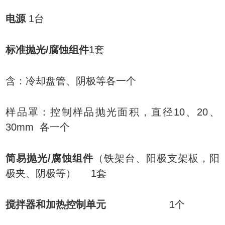
电源
1台
标准抛光
/腐蚀组件
1
套
含：冷却盘管、阴极等
各一个
样品罩：控制样品抛光面积，直径
10、20、
30mm
各一个
简易抛光
/腐蚀组件
（铁架台、阳极支架板，阳
极夹、阴极等）
1
套
搅拌器和加热控制单元
1个