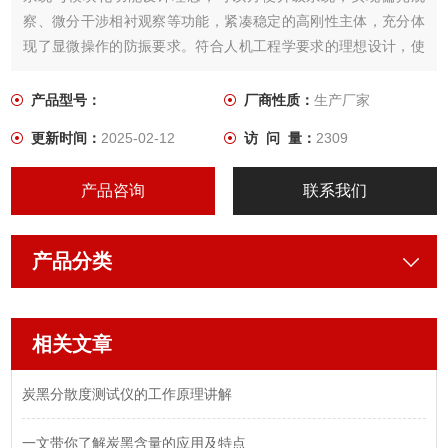
察、微分干涉相衬观察等功能，紧凑稳定的高刚性主体，充分体
现了显微操作的防振要求。符合人机工程学要求的理想设计，使
操作更方便舒适，空间更广阔。适用于金相组织及表面形态的显
微观察，是金属学、矿物学、精密工程学研究的理想仪器。
产品型号：
厂商性质：
生产厂家
更新时间：
2025-02-12
访 问 量：
2309
产品咨询
联系我们
产品分类
相关文章
炭黑分散度测试仪的工作原理讲解
一文带你了解炭黑含量的应用及特点