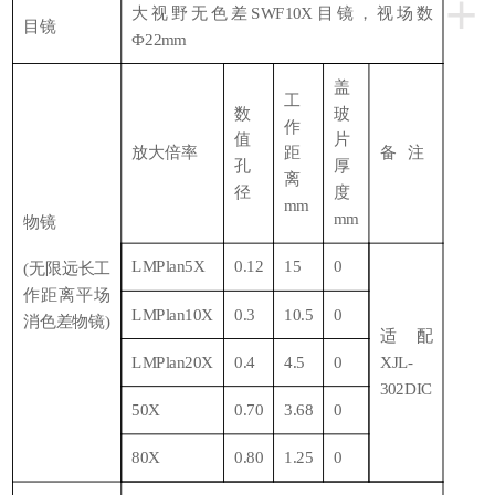
+
大视野无色差
SWF10X目镜，视场数
目镜
Ф22mm
盖
工
数
玻
作
值
片
放大倍率
距
备
注
孔
厚
离
径
度
mm
mm
物镜
LMPlan5X
0.12
15
0
(无限远长工
作距离平场
LMPlan10X
0.3
10.5
0
消色差物镜)
适配
LMPlan20X
0.4
4.5
0
XJL-
302DIC
50X
0.70
3.68
0
80X
0.80
1.25
0