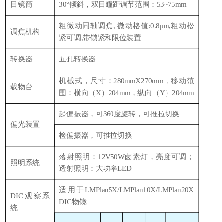
目镜筒
30°倾斜，双目瞳距调节范围：53~75mm
粗微动同轴调焦
, 微动格值:0.8μm,粗动松
调焦机构
紧可调,带锁紧和限位装置
转换器
五孔转换器
机械式，尺寸：
280mmX270mm，移动范
载物台
围：横向（X）204mm，纵向（Y）204mm
起偏振器，可
360度旋转，可推拉切换
偏光装置
检偏振器，可推拉切换
落射照明：
12V50W卤素灯，亮度可调；
照明系统
透射照明：大功率LED
适用于
LMPlan5X/LMPlan10X/LMPlan20X
DIC观察系
DIC物镜
统