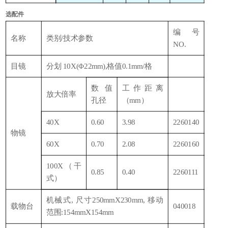
选配件
编号
名称
类别
/技术参数
NO.
目镜
分划
10X(Φ22mm),格值0.1mm/格
数值
工作距离
放大倍率
孔径
（
mm）
40X
0.60
3.98
2260140
物镜
60X
0.70
2.08
2260160
100X（干
0.85
0.40
2260111
式）
机械式
, 尺寸250mmX230mm, 移动
载物台
040018
范围:154mmX154mm