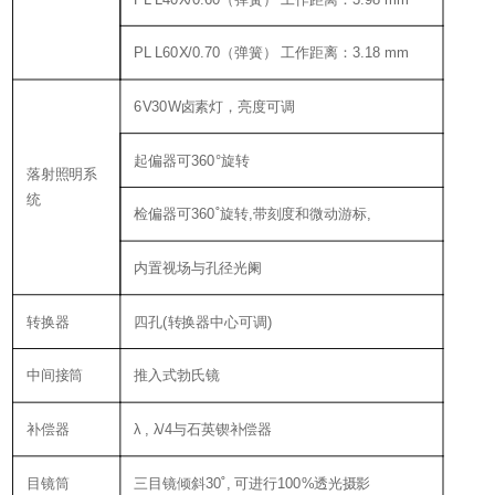
PL L60X/0.70（弹簧） 工作距离：3.18 mm
6V30W卤素灯，亮度可调
起偏器可360°旋转
落射照明系
统
检偏器可360˚旋转,带刻度和微动游标,
内置视场与孔径光阑
转换器
四孔(转换器中心可调)
中间接筒
推入式勃氏镜
补偿器
λ , λ/4与石英锲补偿器
目镜筒
三目镜倾斜30˚, 可进行100%透光摄影