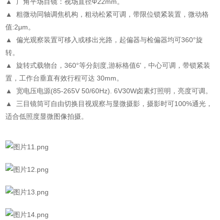
▲ 广角平场目镜：视场直径Ф22mm。
▲ 粗微动同轴调焦机构，粗动松紧可调，带限位锁紧装置，微动格
值:2μm。
▲ 偏光观察装置可移入或移出光路，起偏器与检偏器均可360°旋
转。
▲ 旋转式载物台，360°等分刻度,游标格值6'，中心可调，带锁紧装
置，工作台垂直有效行程可达 30mm。
▲ 宽电压电源(85-265V 50/60Hz). 6V30W卤素灯照明，亮度可调。
▲ 三目镜筒可自由切换目视观察与显微摄影，摄影时可100%通光，
适合低照度显微图像拍摄。