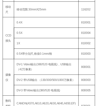
移动
移动范围:30mmX25mm
116202
尺
0.4X
810001
0.5X
810004
CCD
接头
1X
810002
0.5X带分划尺,格值0.1mm/格
810003
DV-1 Video输出(380/520 电视线)，USB输出
800001
（42万像素）
摄像
仪
DV-2 带USB输出 （130/300/500/1000万像素）
800003
DV-3 带Video输出(380/520 电视线)
800005
数码
CANON(A570,A610,A620,A630,A640,A650,EF)
相机
820001