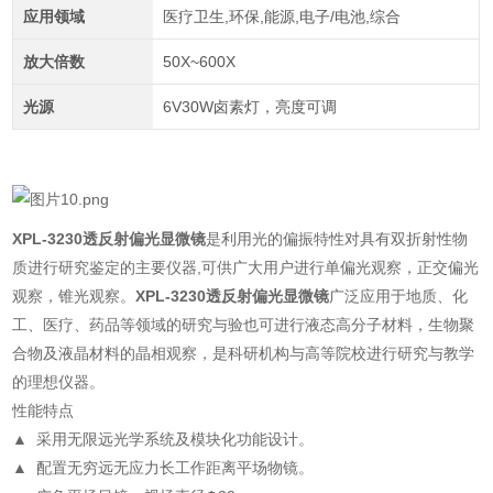
应用领域
医疗卫生,环保,能源,电子/电池,综合
放大倍数
50X~600X
光源
6V30W卤素灯，亮度可调
XPL-3230透反射
偏光显微镜
是利用光的偏振特性对具有双折射性物
质进行研究鉴定的主要仪器,可供广大用户进行单偏光观察，正交偏光
观察，锥光观察。
XPL-3230透反射
偏光显微镜
广泛应用于地质、化
工、医疗、药品等领域的研究与验也可进行液态高分子材料，生物聚
合物及液晶材料的晶相观察，是科研机构与高等院校进行研究与教学
的理想仪器。
性能特点
▲ 采用无限远光学系统及模块化功能设计。
▲ 配置无穷远无应力长工作距离平场物镜。