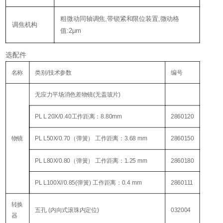
粗微动同轴调焦,带锁紧和限位装置,微动格
调焦机构
值:2μm
选配件
名称
类别/技术参数
编号
无应力平场消色差物镜(无盖玻片)
PL L 20X/0.40工作距离：8.80mm
2860120
物镜
PL L50X/0.70（弹簧） 工作距离：3.68 mm
2860150
PL L80X/0.80（弹簧） 工作距离：1.25 mm
2860180
PL L100X//0.85(弹簧) 工作距离：0.4 mm
2860111
转换
五孔 (内向式滚珠内定位)
032004
器