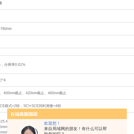
栅
-780nm
0%，分辨率0.01%
*4
、400nm截止、420nm截止、460nm截止
SCE模式<2秒，SCI+SCE同时测量<4秒
Φ25.4mm/Φ30mm
欢迎您！
15mm/Φ18mm
来自局域网的朋友！有什么可以帮
8mm/Φ11mm