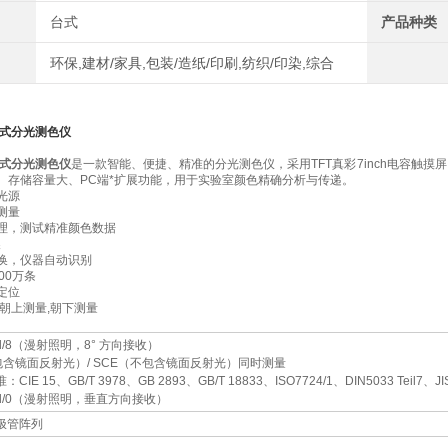
台式
产品种类
环保,建材/家具,包装/造纸/印刷,纺织/印染,综合
式分光测色仪
式分光测色仪
是一款智能、便捷、精准的分光测色仪，采用TFT真彩7inch电容触摸屏、
、存储容量大、PC端*扩展功能，用于实验室颜色精确分析与传递。
光源
测量
理，测试精准颜色数据
换
换，仪器自动识别
00万条
定位
朝上测量,朝下测量
/8（漫射照明，8° 方向接收）
（包含镜面反射光）/ SCE（不包含镜面反射光）同时测量
CIE 15、GB/T 3978、GB 2893、GB/T 18833、ISO7724/1、DIN5033 Teil7、J
d/0（漫射照明，垂直方向接收）
极管阵列