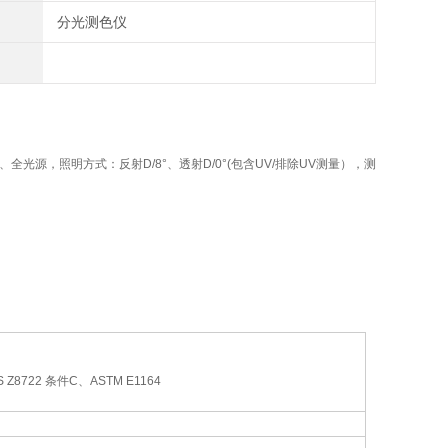
分光测色仪
全光源，照明方式：反射D/8°、透射D/0°(包含UV/排除UV测量），测
IS Z8722 条件C、ASTM E1164