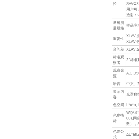
径
SAVΦ
用户可
透射：Φ
透射测
样品宽
量规格
XLAV
重复性
XLAV
台间差
XLAV
标准观
2°标准
察者
观察光
A,C,D5
源
语言
中文、
显示内
光谱数
容
色空间
L*a*b, 
WI(AST
色度指
00),
标
数），S
色差公
ΔE*ab,
式