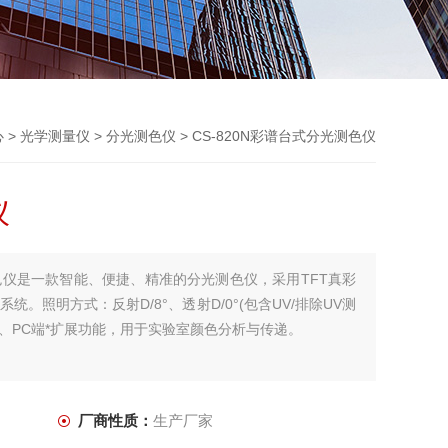
心
>
光学测量仪
>
分光测色仪
> CS-820N彩谱台式分光测色仪
仪
测色仪是一款智能、便捷、精准的分光测色仪，采用TFT真彩
系统。照明方式：反射D/8°、透射D/0°(包含UV/排除UV测
、PC端*扩展功能，用于实验室颜色分析与传递。
厂商性质：
生产厂家