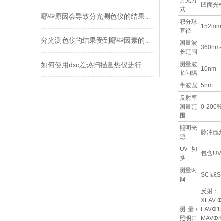
分光方
凹面光
式
哪些原因会导致分光测色仪的结果出现错误
积分球
152mm
直径
分光测色仪的结果受到哪些因素的影响
测量波
360nm
长范围
如何使用dsc差热扫描量热仪进行材料性能分析？
测量波
10nm
长间隔
半波宽
5nm
反射率
测量范
0-20
围
照明光
脉冲氙灯
源
UV切
包含UV
换
测量时
SCI或
间
反射：
XLAV 
测量/
LAVΦ
照明口
MAVΦ