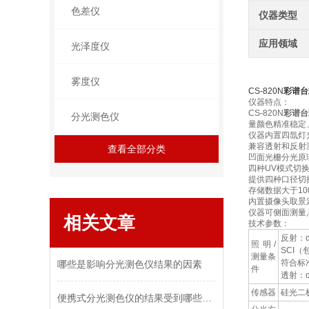
色差仪
仪器类型
应用领域
光泽度仪
雾度仪
CS-820N
彩谱台
仪器特点：
CS-820N
彩谱台
分光测色仪
量颜色精准稳定
仪器内置四氙灯
兼容透射和反射
查看全部分类
凹面光栅分光原
四种UV模式切
提供四种口径切
存储数据大于10
内置摄像头取景
仪器可侧面测量,
相关文章
技术参数：
反射：d
照明/
SCI
测量条
符合标准：
哪些是影响分光测色仪结果的因素
件
透射：
传感器
硅光二
便携式分光测色仪的结果受到哪些方面影响