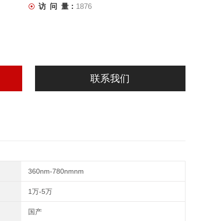
访 问 量：
1876
联系我们
360nm-780nmnm
1万-5万
国产