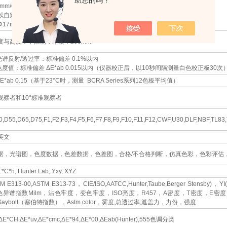
助您的吗？
3mm/Φ6mm
以自定义口径，口径切换自动识别
17mm/Φ25mm
度与高度：不限制，厚度：≤50mm
 光谱反射/透过率：标准偏差 0.1%以内
 色度值：标准偏差 ΔE*ab 0.015以内（仪器校正后，以10秒间隔测量白色校正板30次
 ΔE*ab 0.15（基于23°C时，测量 BCRA Series系列12色板平均值）
观察者和10°标准观察者
0,D55,D65,D75,F1,F2,F3,F4,F5,F6,F7,F8,F9,F10,F11,F12,CWF,U30,DLF,NBF,TL83
英文
据，光谱图，色度数据，色差数据，色差图，合格/不合格判断，仿真色彩，色彩评估
L*C*h, Hunter Lab, Yxy, XYZ
M E313-00,ASTM E313-73，CIE/ISO,AATCC,Hunter,Taube,Berger Stensby)，Y
同色异谱指数Milm，沾色牢度，变色牢度，ISO亮度，R457，A密度，T密度，E密度，M
aybolt（塞伯特指数），Astm color，雾度,总透过率,遮盖力，力份，强度
ΔE*CH,ΔE*uv,ΔE*cmc,ΔE*94,ΔE*00,ΔEab(Hunter),555色调分类