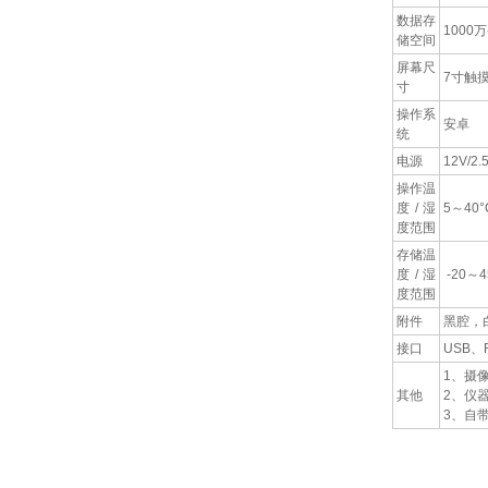
数据存
1000
储空间
屏幕尺
7寸触
寸
操作系
安卓
统
电源
12V/2.
操作温
度/湿
5～40
度范围
存储温
度/湿
-20～
度范围
附件
黑腔，
接口
USB、R
1、摄
其他
2、仪
3、自