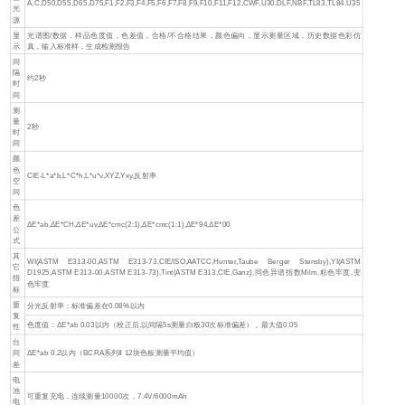
A,C,D50,D55,D65,D75,F1,F2,F3,F4,F5,F6,F7,F8,F9,F10,F11,F12,CWF,U30.DLF,NBF,TL83,TL84.U35
光
源
显
光谱图/数据，样品色度值，色差值，合格/不合格结果，颜色偏向，显示测量区域，历史数据色彩仿
示
真，输入标准样，生成检测报告
间
隔
约2秒
时
间
测
量
2秒
时
间
颜
色
CIE-L*a*b,L*C*h,L*u*v,XYZ,Yxy,反射率
空
间
色
差
ΔE*ab,ΔE*CH,ΔE*uv,ΔE*cmc(2:1),ΔE*cmc(1:1),ΔE*94,ΔE*00
公
式
其
WI(ASTM E313-00,ASTM E313-73,CIE/ISO,AATCC,Hunter,Taube Berger Stensby),YI(ASTM
它
D1925,ASTM E313-00,ASTM E313-73),Tint(ASTM E313,CIE,Ganz),同色异谱指数Milm,粘色牢度,变
指
色牢度
标
重
分光反射率：标准偏差在0.08%以内
复
色度值：ΔE*ab 0.03以内（校正后,以间隔5s测量白板30次标准偏差），最大值0.05
性
台
间
ΔE*ab 0.2以内（BCRA系列Ⅱ 12块色板测量平均值）
差
电
池
可重复充电，连续测量10000次，7.4V/6000mAh
电