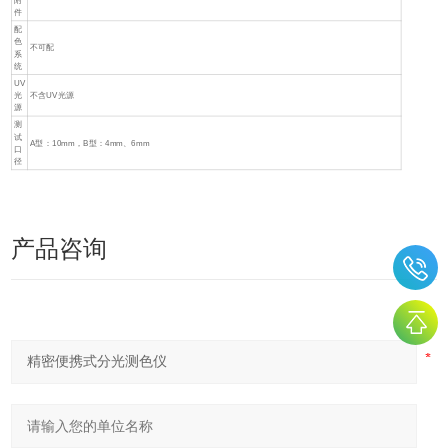
附
件
配
色
不可配
系
统
UV
光
不含UV光源
源
测
试
A型：10mm，B型：4mm、6mm
口
径
产品咨询