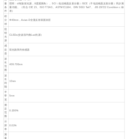
量
照明：d/8(散射光源，8度观测角）， SCI（包括镜面反射分量）/SCE（不包括镜面反射分量）同步测
条
量功能。（符合 CIE 15、ISO 7724/1、ASTM E1164、DIN 5033 Teil7、 JIS Z8722 Condition c 标
件
准）
积
分
Φ40mm，Avian-D全漫反射表面涂层
球
照
明
CLEDs(全波段均衡Led光源）
光
源
感
应
双光路阵列传感器
器
波
长
400-700nm
范
围
波
长
10nm
间
隔
半
带
5nm
宽
测
定
0-200%
范
围
分
辨
0.01%
率
测
量