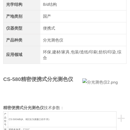
光学结构
8/d结构
产地类别
国产
仪器类型
便携式
产品种类
分光测色仪
环保,建材/家具,包装/造纸/印刷,纺织/印染,综
应用领域
合
CS-580
精密便携式分光测色仪
精密便携式分光测色仪
技术参数：
+
产
品
CS-580A/B(A、B区别为测量口径不同）
型
号
测
观察者角度：2°/10°