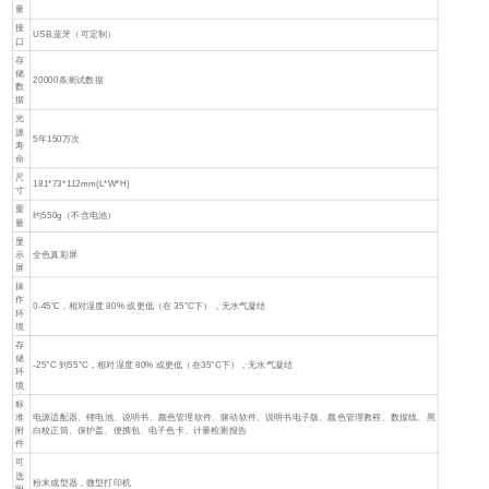
量
接
USB,蓝牙（可定制）
口
存
储
20000条测试数据
数
据
光
源
5年150万次
寿
命
尺
181*73*112mm(L*W*H)
寸
重
约550g（不含电池）
量
显
示
全色真彩屏
屏
操
作
0-45℃，相对湿度 80% 或更低（在 35°C下），无水气凝结
环
境
存
储
-25°C 到55°C，相对湿度 80% 或更低（在35°C下），无水气凝结
环
境
标
准
电源适配器、锂电池、说明书、颜色管理软件、驱动软件、说明书电子版、颜色管理教程、数据线、黑
附
白校正筒、保护盖、便携包、电子色卡、计量检测报告
件
可
选
粉末成型器，微型打印机