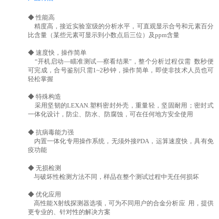
◆ 性能高
精度高，接近实验室级的分析水平，可直观显示合号和元素百分
比含量（某些元素可显示到小数点后三位）及ppm含量
◆ 速度快，操作简单
“开机启动—瞄准测试—察看结果"，整个分析过程仅需 数秒便
可完成，合号鉴别只需1~2秒钟，操作简单，即使非技术人员也可
轻松掌握
◆ 特殊构造
采用坚韧的LEXAN.塑料密封外壳，重量轻，坚固耐用；密封式
一体化设计，防尘、防水、防腐蚀，可在任何地方安全使用
◆ 抗病毒能力强
内置一体化专用操作系统，无须外接PDA，运算速度快，具有免
疫功能
◆ 无损检测
与破坏性检测方法不同，样品在整个测试过程中无任何损坏
◆ 优化应用
高性能X射线探测器选项，可为不同用户的合金分析应 用，提供
更专业的、针对性的解决方案