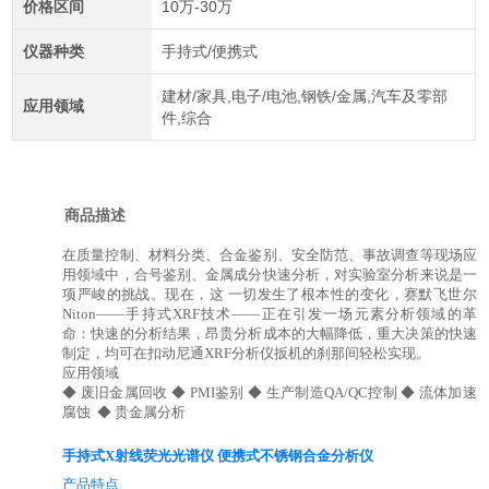
价格区间
10万-30万
仪器种类
手持式/便携式
建材/家具,电子/电池,钢铁/金属,汽车及零部
应用领域
件,综合
商品描述
在质量控制、材料分类、合金鉴别、安全防范、事故调查等现场应
用领域中，合号鉴别、金属成分快速分析，对实验室分析来说是一
项严峻的挑战。现在，这 一切发生了根本性的变化，赛默飞世尔
Niton——手持式XRF技术——正在引发一场元素分析领域的革
命：快速的分析结果，昂贵分析成本的大幅降低，重大决策的快速
制定，均可在扣动尼通XRF分析仪扳机的刹那间轻松实现。
应用领域
◆ 废旧金属回收 ◆ PMI鉴别 ◆ 生产制造QA/QC控制 ◆ 流体加速
腐蚀 ◆ 贵金属分析
手持式X射线荧光光谱仪 便携式不锈钢合金分析仪
产品特点