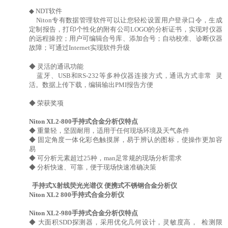
◆ NDT软件
Niton专有数据管理软件可以让您轻松设置用户登录口令，生成
定制报告，打印个性化的附有公司LOGO的分析证书，实现对仪器
的远程操控；用户可编辑合号库、添加合号；自动校准、诊断仪器
故障；可通过Internet实现软件升级
◆ 灵活的通讯功能
蓝牙、USB和RS-232等多种仪器连接方式，通讯方式非常 灵
活。数据上传下载，编辑输出PMI报告方便
◆ 荣获奖项
Niton XL2-800手持式合金分析仪特点
◆ 重量轻，坚固耐用，适用于任何现场环境及天气条件
◆ 固定角度一体化彩色触摸屏，易于辨认的图标，使操作更加容
易
◆ 可分析元素超过25种，man足常规的现场分析需求
◆ 分析快速、可靠，便于现场快速准确决策
手持式X射线荧光光谱仪 便携式不锈钢合金分析仪
Niton XL2 800手持式合金分析仪
Niton XL2-980手持式合金分析仪特点
◆ 大面积SDD探测器，采用优化几何设计，灵敏度高， 检测限