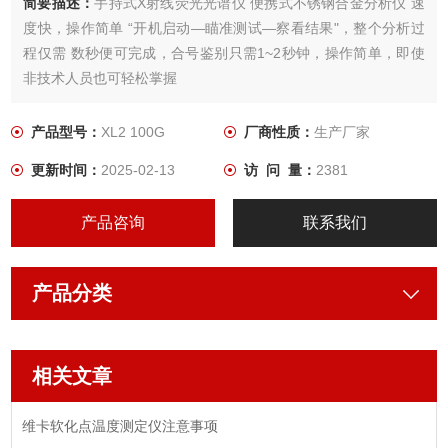
简要描述：
手持式X射线荧光光谱仪 便携式不锈钢合金分析仪 速
度快，操作简单 “开机启动—瞄准测试—察看结果"，整个分析过
程仅需 数秒便可完成，合号鉴别只需1~2秒钟，操作简单，即使
非技术人员也可轻松掌握
产品型号：
XL2 100G
厂商性质：
生产厂家
更新时间：
2025-02-13
访 问 量：
2381
产品咨询
联系我们
产品分类
相关文章
维卡软化点温度测定仪注意事项