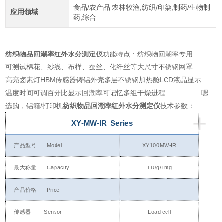
食品/农产品,农林牧渔,纺织/印染,制药/生物制
应用领域
药,综合
纺织物品回潮率红外水分测定仪
功能特点：
纺织物回潮率专用
可测试棉花、纱线、布样、蚕丝、化纤丝等
大尺寸不锈钢网罩
高亮卤素灯
HBM传感器
铸铝外壳
多层不锈钢加热舱
LCD液晶显示
温度时间可调
百分比显示回潮率
可记忆多组干燥进程
嗯
选购，铝箱/打印机
纺织物品回潮率红外水分测定仪
技术参数：
+
XY-MW
-IR
Series
产品型号
Model
XY100MW
-IR
最大称量
Capacity
110g/1mg
产品价格
Price
传感器
Sensor
Load cell