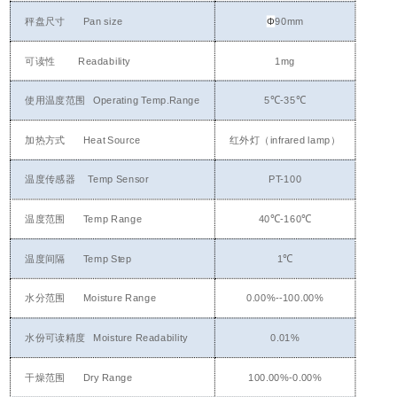
秤盘尺寸
Pan size
Φ
90mm
可读性
Readability
1mg
使用温度范围
Operating Temp.Range
5
℃
-35
℃
加热方式
Heat Source
红外灯（
infrared lamp
）
温度传感器
Temp Sensor
PT-100
温度范围
Temp Range
40
℃
-1
60
℃
温度间隔
Temp Step
1
℃
水分范围
Moisture Range
0.00%--100.00%
水份可读精度
Moisture Readability
0.01%
干燥范围
Dry Range
100.00%-0.00%