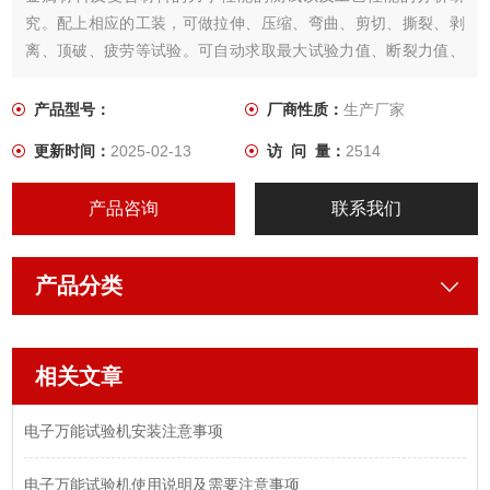
究。配上相应的工装，可做拉伸、压缩、弯曲、剪切、撕裂、剥
离、顶破、疲劳等试验。可自动求取最大试验力值、断裂力值、
伸长率、抗拉强度、屈服强度、抗压强度、弹性模
量、剪切强度、撕裂强度、剥离强度等参数。
产品型号：
厂商性质：
生产厂家
更新时间：
2025-02-13
访 问 量：
2514
产品咨询
联系我们
产品分类
相关文章
电子万能试验机安装注意事项
电子万能试验机使用说明及需要注意事项