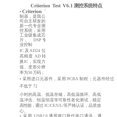
Criterion
Test
V6.1
测控系统特点
Criterion
Test
V6.1
•
控
制器，是我公
司自主研发的
新一代专业测
控系统，采用
工业级集成芯
片，
DSP
专
业控制
IC
及
AD24
位
高精度
AD
转
换
IC，
实现力
值、变形分辨
率为
50
万码；
•
采用进口元器件，采用
PCBA
制程；元器件经过
不低于
72
小时的高温、低温存储，高低温循环、高低
温冲击、恒温恒湿等可靠性老化测试，稳定
高性能，通过
3C/CE/UL/等严格认证，品质放
心。
•
采用
USB2.0
通用接口替代串口通讯，通