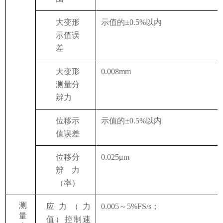
大变形
示值的
±0.5%以内
示值误
差
大变形
0.008mm
6
测量分
辨力
位移示
示值的
±0.5%以内
值误差
位移分
0.025μm
辨力
4
（率）
测
应力（力
0.005～5%FS/s；
量
值）控制速