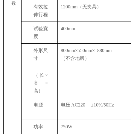
数
有效拉
1200mm（无夹具）
伸行程
试验宽
400mm
度
2
外形尺
800mm×550mm×1880mm
寸
（不含地脚）
（长
×
宽×
高）
5
电源
电压
AC220
±10%/50Hz
功率
750W