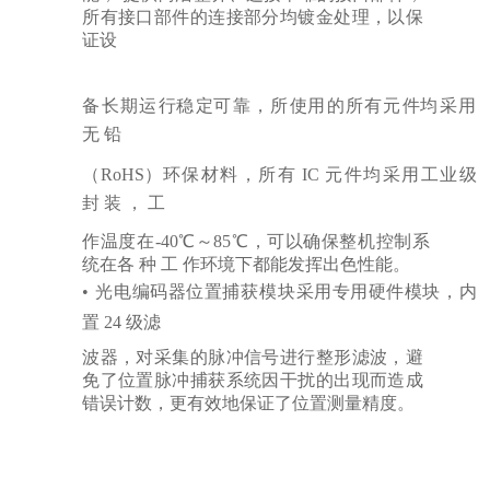
所有接口部件的连接部分均镀金处理，以保
证设
备长
期
运
行
稳
定
可
靠
，所
使
用
的
所
有
元
件
均采
用
无
铅
（
RoHS）
环保材料
，
所
有
IC
元件均采用工业级
封
装，
工
作温度在
-40℃～85℃，可以确保整机控制系
统在各
种工
作环境下都能发挥出色性能。
•
光电
编
码
器
位
置
捕
获
模块
采
用
专
用
硬
件
模
块，内
置
24
级滤
波器，对采集的脉冲信号进行整形滤波，避
免了位置脉冲捕获系统因干扰的出现而造成
错误计数，更有效地保证了位置测量精度。