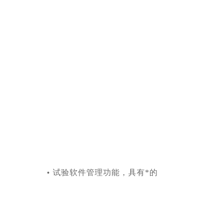
机
的
功
能，
为
真
正
一
机
多
用
的“万
能
试
验
机"。
•
试验软件管理功能，具有*的
试
验
数
据