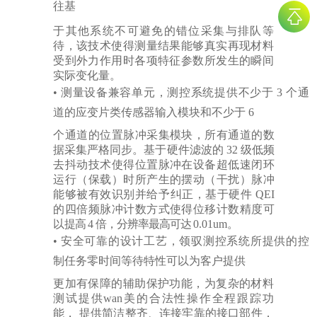
往基
于其他系统不可避免的错位采集与排队等
待，该技术使得测量结果能够真实再现材料
受到外力作用时各项特征参数所发生的瞬间
实际变化量。
•
测量设备兼容单元，测控系统提供不少于
3
个通
道的应变片类传感器输入模块和不少于
6
个通道的位置脉冲采集模块，所有通道的数
据采集严格同步。基于硬件滤波的
32
级低频
去抖动技术使得位置脉冲在设备超低速闭环
运行（保载）时所产生的摆动（干扰）脉冲
能够被有效识别并给予纠正，基于硬件
QEI
的四倍频脉冲计数方式使得位移计数精度可
以
提高
4
倍，分辨率最高可达
0.01um。
•
安全可靠的设计工艺，领驭测控系统所提供的控
制任务零时间等待特性可以为客户提供
更加有保障的辅助保护功能，为复杂的材料
测试提供wan美的合法性操作全程跟踪功
能，
提供简洁整齐、连接牢靠的接口部件，