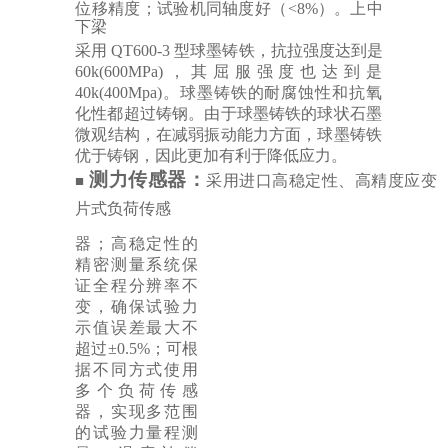
位移精度；试验机同轴度好
（
<8%）。上中
下梁
采用
QT600-3
型球墨铸铁，抗拉强度达到是
60k(600MPa)，其屈服强度也达到是
40k(400Mpa)。球墨铸铁的耐腐蚀性和抗氧
化性都超过铸钢。由于球墨铸铁的球状石墨
微
观结构，在减弱振动能力方面，球墨铸铁
优于铸钢，因此更加有利于降低应力。
测力传感器：
采用进口高稳定性、高精度应变
■
片式负荷传感
器；高稳定性的
精密测量系统保
证全程分辨率不
变，确保试验力
示值误差最大不
超过
±0.5%；可根
据不同方式使用
多个负荷
传感
器，实现多范围
的试验力量程测