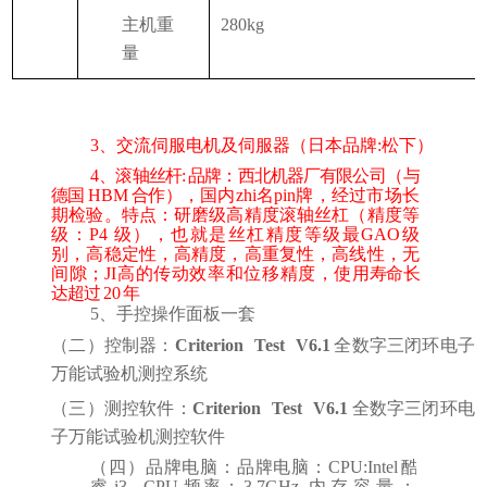
主机重
280kg
量
T
3、交流伺服电机及伺服器（日本品牌:松下）
4
、滚轴丝杆
: 品牌：西北机器厂有限公司
（
与
德国
HBM
合作
），国内zhi名pin牌，经过市场长
期检验。特点：研磨级高精度滚轴丝杠（精度等
级：
P4
级
），也就是丝杠精度等级最GAO级
别，高稳定性，高精度，高重复性，高线性，无
间隙；JI高的传动效率和位移精度，使
用寿命长
达超过
20
年
5、手控操作面板一套
（二）控制器：
Criterion
Test
V6.1
全数字三闭环电子
万能试验机测控系统
（三）测控软件：
Criterion
Test
V6.1
全数字三闭环电
子万能试验机测控软件
（
四）品牌电脑：品牌电脑：
CPU:Intel
酷
睿
i3
CPU
频率
：
3.7GHz
内存容量
：