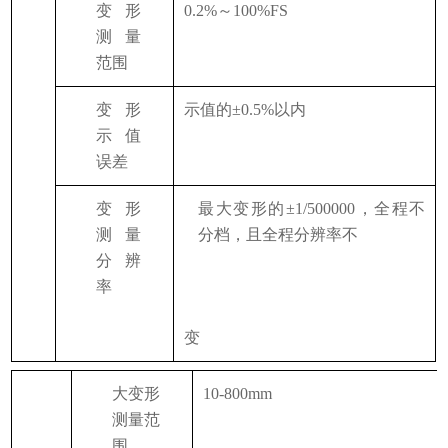
变形
0.2%～100%FS
测量
范围
变形
示值的
±0.5%以内
示值
误差
变形
最大变形的
±1/500000，全程不
测量
分档，且全程分辨率不
分辨
Q
率
3
变
大变形
10-800mm
测量范
围