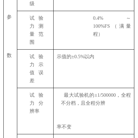
级
参
试验
0.4%～
力测
100%FS（满量
量范
程）
围
数
试验
示值的
±0.5%以内
力示
值误
1
差
试验
最大试验机的
±1/500000，全程
力分
不分档，且全程分辨
辨率
率不变