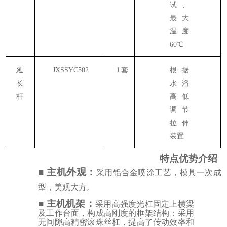
试、
最大
温度
60℃
延
JXSSYC502
1
套
根据
长
水浴
杆
高低
调节
拉伸
装置
特点优势介绍
■
主机外观：
采用铝合金喷涂工艺，模具一次成
型，美观大方。
■
主机机架：
采用高强度光杠固定上横梁
及工作台面，构成高刚度的框架结构；采用
无
间隙高精密滚珠丝杠，提高了传动效率和