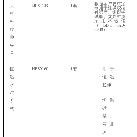
根据客户要求定
大
JJLS-103
1
套
制用于测橡胶拉
伸强度、撕裂等
杠
试验。夹具材质
采用不锈钢
杆
（
GB/T
529-
拉
2009）
伸
夹
具
恒
HESY-60
1
套
用于
温
恒温
水
拉伸
浴
恒温
系
撕
统
裂、
弯曲
测