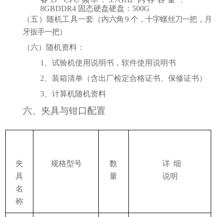
8GBDDR4
固态硬盘硬盘：
500G
（
五）随机工具一套（
内六角
9
个，十字螺丝刀一把，月
牙扳手一把
）
（六）随机资料：
1、试验机使用说明书，软件使用说明书
2、装箱清单（含出厂检定合格证书、保修证书）
3、计算机随机资料
六、夹具与钳口配置
夹
规格型号
数
详细
具
量
说明
名
称