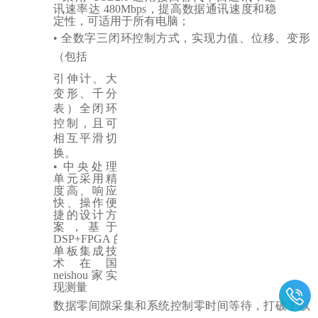
讯速率达
480Mbps，提高数据通讯速度和稳
定性，可适用于所有电脑；
•
全数字三闭环控制方式，实现力值、位移、变形
（包括
引伸计、大
变形、千分
表）全闭环
控制，且可
相互平滑切
换。
•
中央处理
单元采用精
度高、响应
快、操作便
捷的设计方
案，基于
DSP+FPGA
的
单板集成技
术在国
neishou家实
现测量
数据零间隙采集和系统控制零时间等待，打破了以