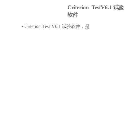
Criterion
TestV6.1
试验
软件
•
Criterion
Test
V6.1
试验软件，是
我
公
司
自
主
研
发
的
新
版
专
业
试
验
软
件，