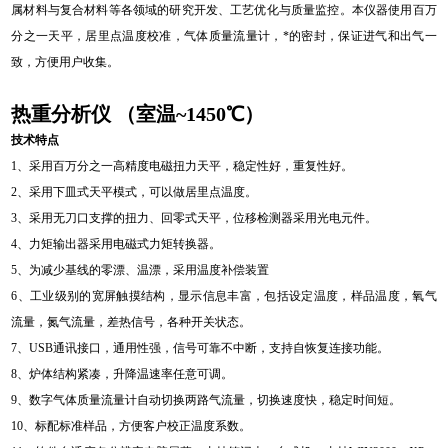
属材料与复合材料等各领域的研究开发、工艺优化与质量监控。本仪器使用百万
分之一天平，居里点温度校准，气体质量流量计，*的密封，保证进气和出气一
致，方便用户收集。
热重分析仪 （室温~1450℃）
技术特点
1、采用百万分之一高精度电磁扭力天平，稳定性好，重复性好。
2、采用下皿式天平模式，可以做居里点温度。
3、采用无刀口支撑的扭力、回零式天平，位移检测器采用光电元件。
4、力矩输出器采用电磁式力矩转换器。
5、为减少基线的零漂、温漂，采用温度补偿装置
6、工业级别的宽屏触摸结构，显示信息丰富，包括设定温度，样品温度，氧气
流量，氮气流量，差热信号，各种开关状态。
7、USB通讯接口，通用性强，信号可靠不中断，支持自恢复连接功能。
8、炉体结构紧凑，升降温速率任意可调。
9、数字气体质量流量计自动切换两路气流量，切换速度快，稳定时间短。
10、标配标准样品，方便客户校正温度系数。