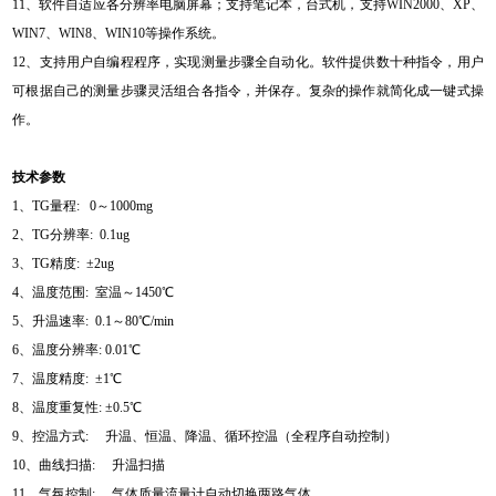
11、软件自适应各分辨率电脑屏幕；支持笔记本，台式机，支持WIN2000、XP、
WIN7、WIN8、WIN10等操作系统。
12、支持用户自编程程序，实现测量步骤全自动化。软件提供数十种指令，用户
可根据自己的测量步骤灵活组合各指令，并保存。复杂的操作就简化成一键式操
作。
技术参数
1、TG量程: 0～1000mg
2、TG分辨率: 0.1ug
3、TG精度: ±2ug
4、温度范围: 室温～1450℃
5、升温速率: 0.1～80℃/min
6、温度分辨率: 0.01℃
7、温度精度: ±1℃
8、温度重复性: ±0.5℃
9、控温方式: 升温、恒温、降温、循环控温（全程序自动控制）
10、曲线扫描: 升温扫描
11、气氛控制: 气体质量流量计自动切换两路气体