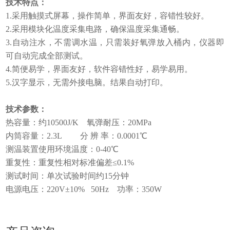
技术特点：
1.采用触摸式屏幕，操作简单，界面友好，容错性较好。
2.采用模块化温度采集电路，确保温度采集通畅。
3.自动注水，不需调水温，只需装好氧弹放入桶内，仪器即
可自动完成全部测试。
4.简便易学，界面友好，软件容错性好，易学易用。
5.汉字显示，无需外接电脑。结果自动打印。
技术参数：
热容量：约
10500J/K 氧弹耐压：20MPa
内筒容量：
2.3L 分 辨 率：0.0001℃
测温装置使用环境温度：
0-40℃
重复性：重复性相对标准偏差
≤0.1%
测试时间：单次试验时间约
15分钟
电源电压：
220V±10% 50Hz 功率：350W