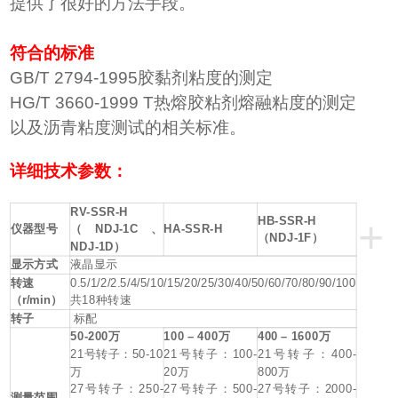
提供了很好的方法手段。
符合的标准
GB/T 2794-1995胶黏剂粘度的测定
HG/T 3660-1999 T热熔胶粘剂熔融粘度的测定
以及沥青粘度测试的相关标准。
详细技术参数：
RV-SSR-H
+
HB-SSR-H
仪器型号
（
NDJ-1C
、
HA-SSR-H
（
NDJ-1F
）
NDJ-1D
）
显示方式
液晶显示
转速
0.5/1/2/2.5/4/5/10/15/20/25/30/40/50/60/70/80/90/100
（
r/min
）
共
18
种
转
速
转子
标配
50
-
2
0
0
万
100 – 40
0
万
400 – 1600
万
21
号转
子：
50-10
21
号转
子：
100-
21
号转
子：
400-
万
20
万
800
万
27
号转子：
250-
27
号转子：
500-
27
号转子：
2000-
测量范围