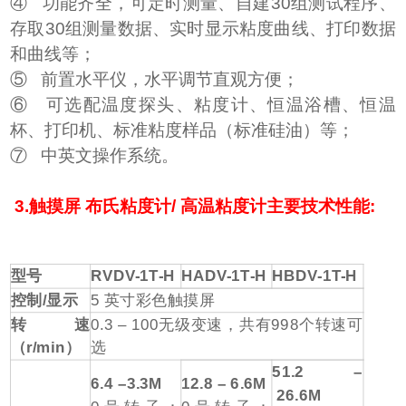
④ 功能齐全，可定时测量、自建30组测试程序、
存取30组测量数据、实时显示粘度曲线、打印数据
和曲线等；
⑤ 前置水平仪，水平调节直观方便；
⑥ 可选配温度探头、粘度计、恒温浴槽、恒温
杯、打印机、标准粘度样品（标准硅油）等；
⑦ 中英文操作系统。
3.触摸屏 布氏粘度计/ 高温粘度计主要技术性能:
型号
RVDV-1T-H
HADV-1T-H
HBDV-1T-H
控制
/
显示
5
英寸彩色触摸屏
转速
0.3 – 100
无级变速，共有
998
个转速可
（
r/min
）
选
51.2 –
6.4 –3.3M
12.8 – 6.6M
26.6M