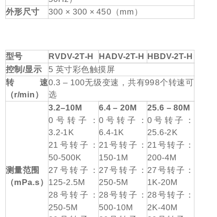
外形尺寸
300 × 300 × 450
（
mm
）
型号
RVDV-2T-H
HADV-2T-H
HBDV-2T-H
控制
/
显示
5
英寸彩色触摸屏
转速
0.3 – 100
无级变速，共有
998
个转速可
（
r/min
）
选
3.2–10M
6.4 – 20M
25.6 – 80M
0
号转子：
0
号转子：
0
号转子：
3.2-1K
6.4-1K
25.6-2K
21
号转子：
21
号转子：
21
号转子：
50-500K
150-1M
200-4M
测量范围
27
号转子：
27
号转子：
27
号转子：
（
mPa.s
）
125-2.5M
250-5M
1K-20M
28
号转子：
28
号转子：
28
号转子：
250-5M
500-10M
2K-40M