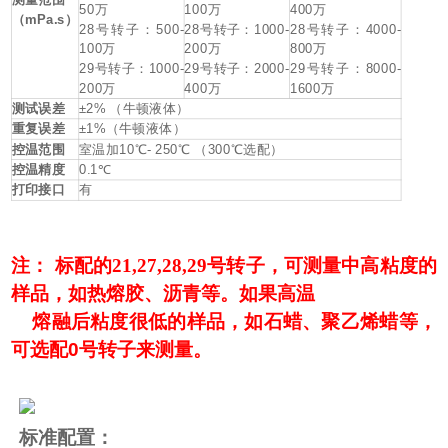
50
万
100
万
400
万
（
mPa
.
s
）
28
号转子：
500-
28
号转子：
1000-
28
号转子：
4000-
100
万
200
万
800
万
29
号转子：
1000-
29
号转子：
2000-
29
号转子：
8000-
200
万
400
万
1600
万
测试误差
±
2
% （牛顿液体）
重复误差
±1%
（牛
顿
液体）
控温范围
室温加
10
℃
- 250
℃
（
300
℃选配）
控温精度
0.1
℃
打印接口
有
注： 标配的21,27,28,29号转
子，可测量中高粘度的
样品，如热熔胶、沥青等。如果高温
熔融后粘度很低的样品，如石蜡、聚乙烯蜡等，
可选配0号转子来测量。
标准配置：