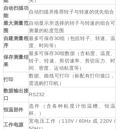
能
头）
自动扫描功
自动扫描并推荐转子与转速的优先组合
能
最大测量范
自动显示所选择的转子与转速的组合可
围
测量的粘度范围
自建测量程
最多可保存
30
组（包括转子、转速、温
序
度、时间等）
最多可保存
30
组数据（含粘度、温度、
保存测量结
转子、转速、剪切速率、剪切应力、时
果
间、密度、运动粘度等）
数据、曲线可打印（标配有打印接口，
打印
需选购打印机）
数据输出接
RS232
口
选件（含各种粘度计恒温槽、恒温
恒温部件
杯、）
宽电压工作（
110V / 60Hz
或
220V /
工作电源
50Hz
）