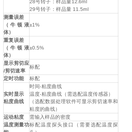
28
号转子：样品量
12.6ml
29
号转子：样品量
11.5ml
测量误差
（牛顿液
±1%
体）
重复误差
（牛顿液
±0.5%
体）
显示剪切应
标配
/
剪切速率
定时功能
标配
时间
-
粘度曲线
实时显示
温度
-
粘度曲线（需选配温度传感器）
粘度曲线
（选配数据处理软件可显示剪切速率和
粘度的曲线）
运动粘度
需输入样品的密度
温度测量功
标配温度探头接口（需要选配温度探