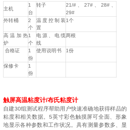
1
转子
21/#、27#、28#、
主机
台
29#
外转桶
2
温度控制装
1个
个
置
高温加热
1
电源、电缆
两根
炉
个
线
合格证
1
使用说明书
1份
份
保修卡
1
份
触屏高温粘度计/布氏粘度计
自建30组测试程序帮助用户快速准确地获得样品的
粘度和相关数据。5英寸彩色触摸屏可全面、形象
地显示各种参数和工作状况。具有测量参数多、显