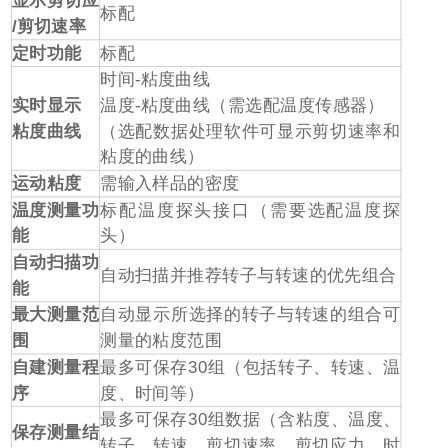
显示剪切应
标配
/
剪切速率
定时功能
标配
时间
-
粘度曲线
实时显示
温度
-
粘度曲线（需选配温度传感器）
粘度曲线
（选配数据处理软件可显示剪切速率和
粘度的曲线）
运动粘度
需输入样品的密度
温度测量功
标配温度探头接口（需要选配温度探
能
头）
自动扫描功
自动扫描并推荐转子与转速的优先组合
能
最大测量范
自动显示所选择的转子与转速的组合可
围
测量的粘度范围
自建测量程
最多可保存
30
组（包括转子、转速、温
序
度、时间等）
最多可保存
30
组数据（含粘度、温度、
保存测量结
转子、转速、剪切速率、剪切应力、时