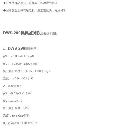
◆可免受样品颜色、金属离子和浊度的影响
◆采用复合型氨气敏电极，测定速度快，方法可靠
DWS-296
氨氮监测仪
主要技术指标：
DWS-296
1、
测量范围：
pN：（0.00～8.00）pN
mV：（-1800～1800）mV
氨（氮）浓度：（0.05～1000）mg/L
温度：（0.0～40.0）℃
2、基本误差：
pN：±0.01pN ±1个字
mV：±0.1%FS
氨（氮）浓度：±1%
温度：±0.3℃±1个字
3、输入阻抗：≥ 3×1012Ω