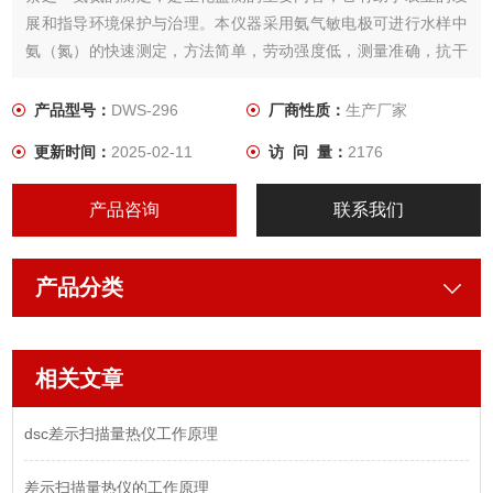
展和指导环境保护与治理。本仪器采用氨气敏电极可进行水样中
氨（氮）的快速测定，方法简单，劳动强度低，测量准确，抗干
扰能力强。样品有颜色，有金属离子，有浑浊不影响测量，可广
泛应用于环保等各行业中氨氮的测定。
产品型号：
DWS-296
厂商性质：
生产厂家
更新时间：
2025-02-11
访 问 量：
2176
产品咨询
联系我们
产品分类
相关文章
dsc差示扫描量热仪工作原理
差示扫描量热仪的工作原理