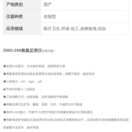
产地类别
国产
仪器种类
在线型
应用领域
医疗卫生,环保,化工,农林牧渔,综合
DWS-296
氨氮监测仪
仪器功能：
◆采用LCD显示，中文操作界面，使用简单方便
◆测量装置采用自动混合装置和自动恒温系统，测量可靠性、稳定性好
◆三种显示：mV、mg/L、pN
◆手动任意输入二点标定
◆三种读数方式：连续读数、定时读数和平衡读数
◆测量结果可以贮存、删除、查阅、打印，可储存200个数据
◆有RS-232接口，可接TP-16型打印机打印测量结果或与计算机通讯
◆有断电保护功能在仪器使用完毕关机后或非正常断电情况下，仪器内部贮存的测量数据和设置
的参数不会丢失，操作简便