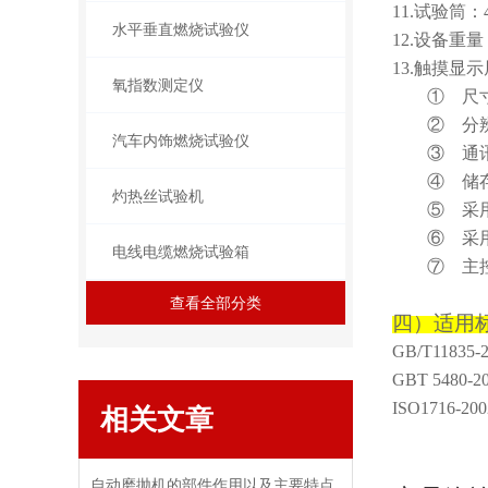
11.
试验筒：
水平垂直燃烧试验仪
1
2
.设备重量：
13.触摸显
氧指数测定仪
①
尺寸
②
分辨
汽车内饰燃烧试验仪
③
通讯
④
储
灼热丝试验机
⑤
采
⑥
采
电线电缆燃烧试验箱
⑦
主
查看全部分类
四）
GB/T118
GBT 548
ISO1716
相关文章
自动磨抛机的部件作用以及主要特点