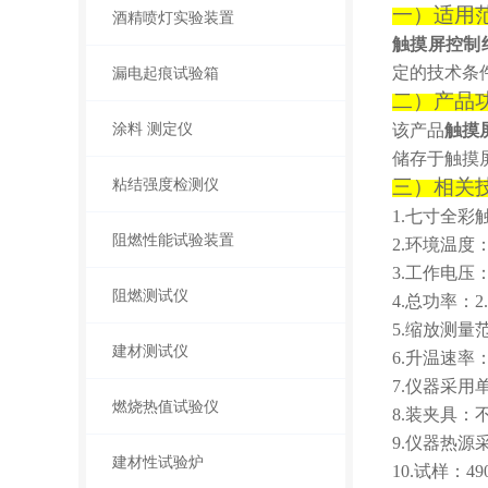
一）
适用
酒精喷灯实验装置
触摸屏控制
定的技术条
漏电起痕试验箱
二）
产品
涂料 测定仪
该产品
触摸
储存于触摸
粘结强度检测仪
三）
相关
1.
七寸全彩
阻燃性能试验装置
2.环境温度
3.工作电压：交
阻燃测试仪
4.总功率：
2
5.缩放测量
建材测试仪
6.升温速率
7.仪器采
燃烧热值试验仪
8
.装夹具：
9
.仪器热源
建材性试验炉
10.
试样：
4