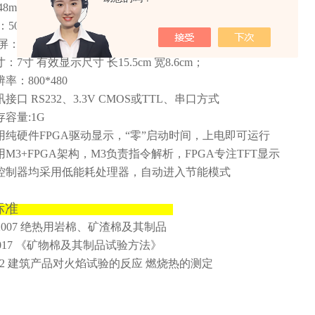
48mm
±
1mm
50 Kg
示屏：
：7寸 有效显示尺寸 长15.5cm 宽8.6cm；
率：800*480
接口 RS232、3.3V CMOS或TTL、串口方式
存容量:1G
用纯硬件FPGA驱动显示，“零”启动时间，上电即可运行
用M3+FPGA架构，M3负责指令解析，FPGA专注TFT显示
控制器均采用低能耗处理器，自动进入节能模式
适用标准
35-2007 绝热用岩棉、矿渣棉及其制品
0-2017 《矿物棉及其制品试验方法》
-2002 建筑产品对火焰试验的反应 燃烧热的测定