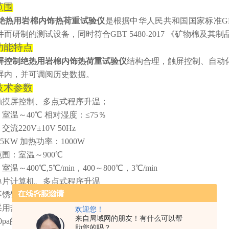
范围
绝热用岩棉内饰热荷重试验仪
是根据
中华人民共和国
国家标准GB/
件
而研制
的测试设备
，同时符合GBT 5480-2017 《矿物
功能特点
屏控制绝热用岩棉内饰热荷重试验仪
结构合理，触屏控制、自动
屏内，并可调阅历史数据。
技术参数
触摸屏
控制、多点式程序升温；
：室温～40℃ 相对湿度：≤75％
流220V±10V 50Hz
.5KW 加热功率：1000W
范围：室温～900℃
：
室温
～
40
0℃
,5
℃
/min，400
～
8
00℃
，
3
℃
/min
用单片计算机、多点式程序升温
不锈钢材料；抗腐蚀
采用热板式
欢迎您！
来自局域网的朋友！有什么可以帮
90pa的压力
助您的吗？