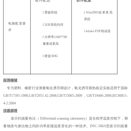
硬件配置
软件配置
l
赛扬双核
l
Win2000或者更高
系统
电脑配置要
l
2GB系统内存
求
l
Adobe PDF阅读器
l
分辨率1366*768
像素或更高
l
硬盘500G
应用
领域
专为塑料、橡胶行业测量氧化诱导期设计，氧化诱导期热稳定实验适用于
国标
GB/T17391-1998
,GB/T2951.42-2008,GB/T15065-2009，GB/T19466-2009,IEC60811-
4-2:2004
仪器原理
差示扫描量热法（
Differential scanning calorimetry）是在程序温度控制下，测
量物质与参比物之间的功率差随温度变化的一种技术。DSC-500A型差示扫描量