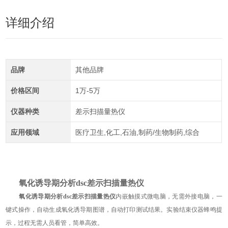
详细介绍
品牌
其他品牌
价格区间
1万-5万
仪器种类
差示扫描量热仪
应用领域
医疗卫生,化工,石油,制药/生物制药,综合
氧化诱导期分析dsc差示扫描量热仪
氧化诱导期分析dsc差示扫描量热仪
内嵌
触摸式微
电脑，无需
外
接电脑，一
键式操作，自动生成氧化诱导期图谱，自动打印测试结果。
实验
结束仪器蜂鸣提
示，过程无需人员看管，简单高效。