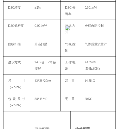
DSC精度
±2%
DSC分
0.001mW
辨率
DSC解析度
0.001mW
控温方
全程自动控制
式
曲线扫描
升温扫描
气氛控
气体质量流量计
制
显示方式
24bit色，7寸触
工作电
AC220V
摸屏
源
50Hz/60Hz
尺寸
42*38*27cm
净 重
14.5KG
（w*d*h）
包装尺寸
58*45*40
毛 重
20KG
（w*d*h）