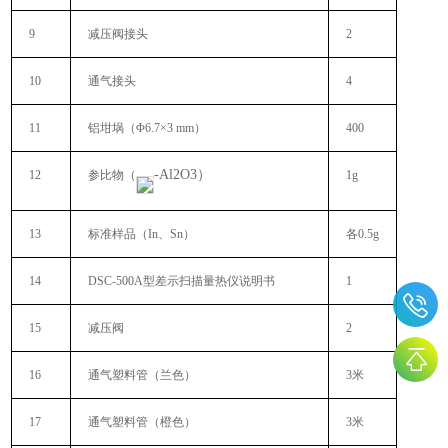
9
减压阀接头
2
10
通气接头
4
11
铝坩埚（Φ6.7×3 mm）
400
-Al2O3）
12
参比物（
1g
13
标准样品（In、Sn）
各0.5g
14
DSC-500A型差示扫描量热仪说明书
1
15
减压阀
2
16
通气塑料管（兰色）
3米
17
通气塑料管（橙色）
3米