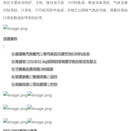
热仪主要由加热炉、主机、微伏放大器、A/D转换器、数据采集系统、气体流量
控制系统、计算机、打印机等部件组成，并辅之以两路气氛的切换，测量结果由
计算机数据处理系统处理。
仪器操作
1)
接通氧气和氮气，将气体压力调节为
0.2MPa左右
2)
将盛有（
15
±0.5
）
mg试样的坩埚置于热分析仪支架上
3)
下载氧化诱导期
-200温度
4)
设置参数、数据采集、运行
5)
实验结束，导出图谱，打印