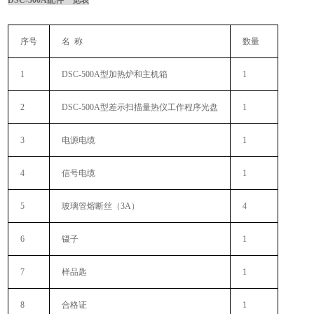
DSC-500A配件一览表
序号
名 称
数量
1
DSC-500A型加热炉和主机箱
1
2
DSC-500A型差示扫描量热仪工作程序光盘
1
3
电源电缆
1
4
信号电缆
1
5
玻璃管熔断丝（3A）
4
6
镊子
1
7
样品匙
1
8
合格证
1