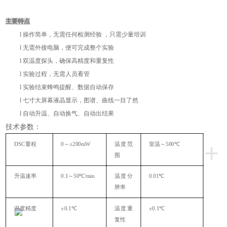
主要特点
l
操作简单，无需任何检测经验
，只需少量培训
l
无需外接电脑，便可完成整个实验
l
双温度探头，确保高精度和重复性
l
实验过程，无需人员看管
l
实验结束蜂鸣提醒、数据自动保存
l
七寸大屏幕液晶显示，图谱、曲线一目了然
l
自动升温、自动换气、自动出结果
技术参数：
+
DSC量程
0～±200mW
温度范
室温～
500℃
围
升温速率
0.1
～
50℃/min
温度分
0.01℃
辨率
温度精度
±0.1
℃
温度重
±0.1
℃
复性