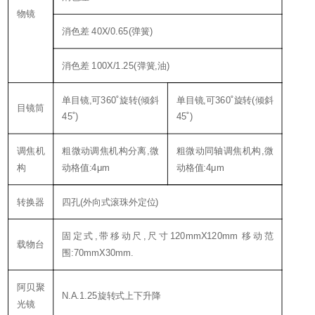
物镜
消色差 40X/0.65(弹簧)
消色差 100X/1.25(弹簧,油)
单目镜,可360˚旋转(倾斜
单目镜,可360˚旋转(倾斜
目镜筒
45˚)
45˚)
调焦机
粗微动调焦机构分离,微
粗微动同轴调焦机构,微
构
动格值:4μm
动格值:4μm
转换器
四孔(外向式滚珠外定位)
固定式,带移动尺,尺寸120mmX120mm 移动范
载物台
围:70mmX30mm.
阿贝聚
N.A.1.25旋转式上下升降
光镜