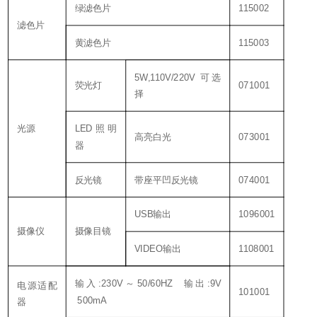
绿滤色片
115002
滤色片
黄滤色片
115003
5W,110V/220V 可选
荧光灯
071001
择
光源
LED照明
高亮白光
073001
器
反光镜
带座平凹反光镜
074001
USB输出
1096001
摄像仪
摄像目镜
VIDEO输出
1108001
输入:230V～50/60HZ 输出:9V
电源适配
101001
500mA
器