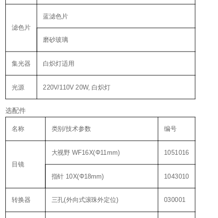
蓝滤色片
滤色片
磨砂玻璃
集光器
白炽灯适用
光源
220V/110V 20W, 白炽灯
选配件
名称
类别/技术参数
编号
大视野 WF16X(Φ11mm)
1051016
目镜
指针 10X(Φ18mm)
1043010
转换器
三孔(外向式滚珠外定位)
030001