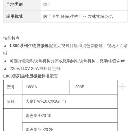
产地类别
国产
应用领域
医疗卫生,环保,生物产业,农林牧渔,综合
性能特点
▲
L800系列
生物显微镜
配置大视野目镜和消色差物镜，视场大而清
晰
▲ 可选择粗微动调焦机构分离或微动同轴调焦机构，微动格值:4μm
▲ 220V/110V 20W白炽灯照明.
L800系列
生物显微镜
标准配置
+
型号
L800A
L800B
目镜
大视野WF10X(Φ18mm)
消色差 4X/0.10
消色差 10X/0.25