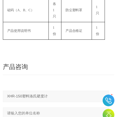
各
1
砝码（
A、B、C）
1
防尘塑料罩
只
只
1
1
产品使用说明书
产品合格证
份
份
产品咨询