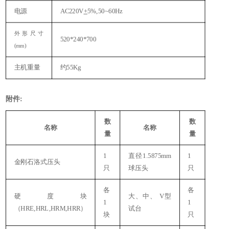
电源
AC220V
+
5%,50~60Hz
外形尺寸
520*240*700
(mm)
主机重量
约
55Kg
附件
:
数
数
名称
名称
量
量
1
直径
1.5875mm
1
金刚石洛式压头
只
球压头
只
各
各
硬度块
大、中、
V型
1
1
（
HRE,HRL,HRM,HRR）
试台
块
只