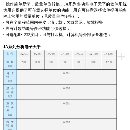
²
操作简单易学，质量单位转换，
JA
系列多功能电子天平的软件系统
为用户提供了可任意选择单位的功能，用户可任意选择软件提供的多
种上常用的质量单位（见质量单位转换）；
²
可在全量程范围内去皮，清，载，欠载显示，故障报警；
²
具有
计数
功能等多种功能可供选择；
²
可选配RS-232接口，可与打印机、计算机等外部设备相连；
JA系列分析电子天平
+
型
号
JA203
JA303
JA403
JA503
JA603
JA1003
JA1203
量程
200
300
400
500
600
1000
1200
（
g
）
可读
0
.001
性
（
g
）
最小
0.002
称重
（
g
）
重复
0.001
性误
差
（
g
）
线性
0.002
误差
（
g
）