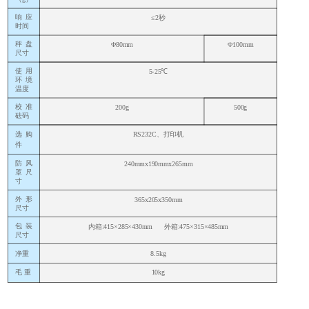
响应
≤
2秒
时间
秤盘
Φ
8
0
mm
Φ
10
0
mm
尺寸
使用
5
-2
5℃
环境
温度
校准
200g
500g
砝码
选购
RS232C、打印机
件
防风
240mm
x
190mm
x
265mm
罩尺
寸
外形
365x205x350mm
尺寸
包装
内箱
:415×285×430mm 外箱:475×315×485mm
尺寸
净重
8.5kg
毛
重
10kg