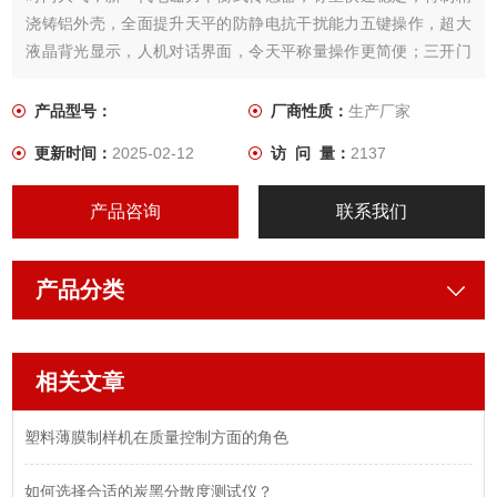
浇铸铝外壳，全面提升天平的防静电抗干扰能力五键操作，超大
液晶背光显示，人机对话界面，令天平称量操作更简便；三开门
玻璃滑动防风罩，大空间操作，视觉通透，操作方便。
产品型号：
厂商性质：
生产厂家
更新时间：
2025-02-12
访 问 量：
2137
产品咨询
联系我们
产品分类
相关文章
塑料薄膜制样机在质量控制方面的角色
如何选择合适的炭黑分散度测试仪？