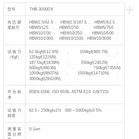
+
型号
THB-3000DX
布氏硬
HBW2.5/62.5、HBW2.5/187.5、HBW5/62.5、
度标尺
HBW5/125、HBW5/250、 HBW5/750、
HBW10/100、HBW10/250、HBW10/500、
HBW10/1000、 HBW10/1500、HBW10/3000
试验力
62.5kgf(612.9N)、100kgf(980.7N)、
（Kgf）
125kgf(1226N)、
187.5kgf(1839N)、250kgf(2452N)、
500kgf(4903N)、750kgf(7355N)
1000kgf(9807N)、1500kgf(14710N)、
3000kgf(29420N)
符合标
BSEN 6506, ISO 6506, ASTM E10, GB/T231
准
试验力
62.5～250kgf≤1% 500～3000kgf≤0.5%
精度
测量装
0.1um
置分辨