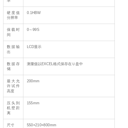
率
硬度值
0.1HBW
分辨率
保载时
0～99S
间
数据输
LCD显示
出
数据存
测量值以EXCEL格式保存在Ｕ盘中
储
最大允
200mm
许试件
高度
压头到
155mm
机壁距
离
尺寸
550×210×800mm